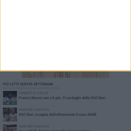
PIÙ LETTI QUESTA SETTIMANA
VENERDÌ 31 LUGLIO
Franco Baresi non c'è più. Il cordoglio della SSC Bari
MARTEDÌ 4 AGOSTO
SSC Bari, scoppia definitivamente il caso Sibilli
MARTEDÌ 4 AGOSTO