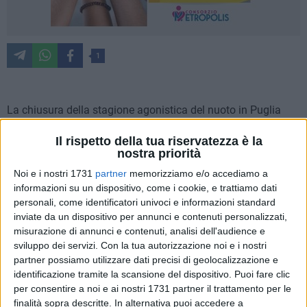
1
La chiusura della stagione agonistica del nuoto in Puglia
non poteva che terminare con una pioggia di risultati
Il rispetto della tua riservatezza è la
cronometrici di notevole spessore, essendo anche l'ultima
nostra priorità
possibilità per gli atleti per ottenere i tempi limite per
Noi e i nostri 1731
partner
memorizziamo e/o accediamo a
qualificarsi ai Campionati Nazionali Estivi che si
informazioni su un dispositivo, come i cookie, e trattiamo dati
disputeranno a Roma ad inizio agosto.
personali, come identificatori univoci e informazioni standard
inviate da un dispositivo per annunci e contenuti personalizzati,
Nella cornice dello Stadio del Nuoto di Bari, con gli spalti
misurazione di annunci e contenuti, analisi dell'audience e
sempre pieni di spettatori festanti, la quattro giorni barese ha
sviluppo dei servizi.
Con la tua autorizzazione noi e i nostri
visto affrontarsi i migliori sedici atleti per categoria partendo
partner possiamo utilizzare dati precisi di geolocalizzazione e
dai Ragazzi, passando dagli Juniores e chiudendo con i
identificazione tramite la scansione del dispositivo. Puoi fare clic
per consentire a noi e ai nostri 1731 partner il trattamento per le
Seniores, tutti in competizione per il Campionato di
finalità sopra descritte. In alternativa puoi accedere a