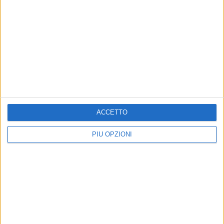
ACCETTO
PIÙ OPZIONI
Altri contenuti a tema