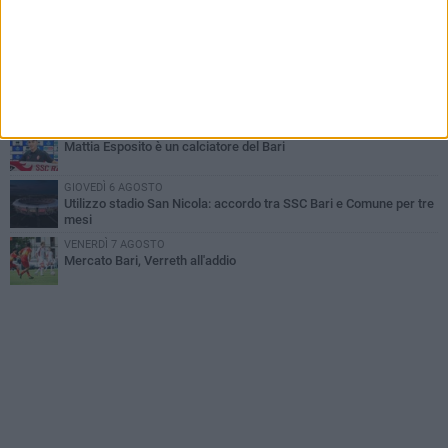
MARTEDÌ 4 AGOSTO
Caso Sibilli, Marino risponde al procuratore
MARTEDÌ 4 AGOSTO
Mercato in uscita, sirene rumene per Matthias Verreth
MARTEDÌ 4 AGOSTO
Mattia Esposito è un calciatore del Bari
GIOVEDÌ 6 AGOSTO
Utilizzo stadio San Nicola: accordo tra SSC Bari e Comune per tre
mesi
VENERDÌ 7 AGOSTO
Mercato Bari, Verreth all'addio