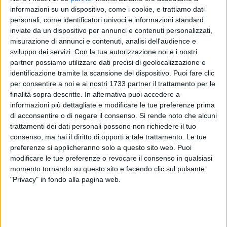
informazioni su un dispositivo, come i cookie, e trattiamo dati
personali, come identificatori univoci e informazioni standard
inviate da un dispositivo per annunci e contenuti personalizzati,
4
A cura di
misurazione di annunci e contenuti, analisi dell'audience e
GIANLUCA BATTISTA
sviluppo dei servizi.
Con la tua autorizzazione noi e i nostri
partner possiamo utilizzare dati precisi di geolocalizzazione e
identificazione tramite la scansione del dispositivo. Puoi fare clic
Le linee di pensiero sono essenzialmente due nella tifoseria
per consentire a noi e ai nostri 1733 partner il trattamento per le
biancorossa: quella maggioritaria vorrebbe disertare le
finalità sopra descritte. In alternativa puoi accedere a
informazioni più dettagliate e modificare le tue preferenze prima
partite casalinghe, togliendo ai De Laurentiis gli introiti degli
di acconsentire o di negare il consenso.
Si rende noto che alcuni
abbonamenti. Quella minoritaria, al momento, vorrebbe
trattamenti dei dati personali possono non richiedere il tuo
invece continuare a sostenere il Bari sui gradoni del San
consenso, ma hai il diritto di opporti a tale trattamento. Le tue
Nicola nel nome di una maglia da sostenere a prescindere
preferenze si applicheranno solo a questo sito web. Puoi
dalla proprietà, sulla stessa lunghezza d'onda di quanto
modificare le tue preferenze o revocare il consenso in qualsiasi
accaduto a Genova, ad esempio, sia sulla sponda
momento tornando su questo sito e facendo clic sul pulsante
sampdoriana sia su quella genoana.
"Privacy" in fondo alla pagina web.
Per dirimere la questione, questa volta i gruppi ultras della
Curva Nord di Bari
hanno deciso di non decidere a priori, ma