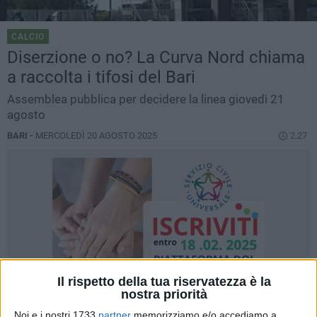
CALCIO
Diserzione o no? La Curva Nord chiama
a raccolta i tifosi del Bari
Assemblea pubblica per decidere la linea giovedì 21
agosto
BARI -
MERCOLEDÌ 20 AGOSTO 2025
2.27
Il rispetto della tua riservatezza è la
nostra priorità
Noi e i nostri 1733
partner
memorizziamo e/o accediamo a