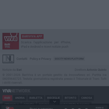
BARIVIVA APP
Scarica l'applicazione per iPhone,
iPad e Android e ricevi notizie push
Contatti
Policy e Privacy
GOCITY NEWS PLATFORM
Notizie da
Bari
Direttore
Antonio Quinto
© 2001-2026 BariViva è un portale gestito da InnovaNews srl. Partita iva
08059640725. Testata giornalistica registrata presso il Tribunale di Trani. Tutti
i diritti riservati.
BARI
ANDRIA
BARLETTA
BISCEGLIE
BITONTO
CANOSA
CERIGNOLA
CORATO
GIOVINAZZO
MARGHERITA DI SAVOIA