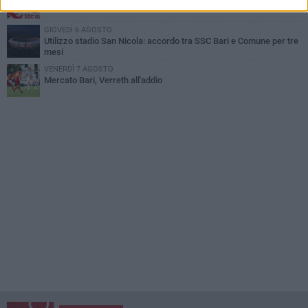
Mattia Esposito è un calciatore del Bari
GIOVEDÌ 6 AGOSTO
Utilizzo stadio San Nicola: accordo tra SSC Bari e Comune per tre
mesi
VENERDÌ 7 AGOSTO
Mercato Bari, Verreth all'addio