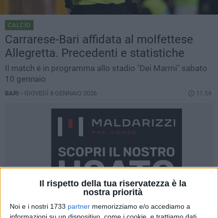
CALCIO
Carrarese-Bari affidata al molfettese
Allegretta. Precedenti e statistiche
Il match è in programma allo stadio "Dei Marmi" sabato
10 gennaio
BARI -
GIOVEDÌ 8 GENNAIO 2026
11.54
Il rispetto della tua riservatezza è la
nostra priorità
Noi e i nostri 1733
partner
memorizziamo e/o accediamo a
informazioni su un dispositivo, come i cookie, e trattiamo dati