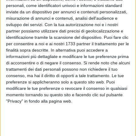
personali, come identificatori univoci e informazioni standard
inviate da un dispositivo per annunci e contenuti personalizzati,
misurazione di annunci e contenuti, analisi dell'audience e
3
A cura di
sviluppo dei servizi.
Con la tua autorizzazione noi e i nostri
GIANLUCA BATTISTA
partner possiamo utilizzare dati precisi di geolocalizzazione e
identificazione tramite la scansione del dispositivo. Puoi fare clic
per consentire a noi e ai nostri 1733 partner il trattamento per le
Sarà il molfettese
Claudio Giuseppe Allegretta
a dirigere la
finalità sopra descritte. In alternativa puoi accedere a
sfida tra
Carrarese e Bari,
in programma sabato 10 gennaio,
informazioni più dettagliate e modificare le tue preferenze prima
di acconsentire o di negare il consenso.
Si rende noto che alcuni
alle ore 15.00 allo stadio dei Marmi di Carrara.
trattamenti dei dati personali possono non richiedere il tuo
A coadiuvarlo ci saranno gli assistenti di linea Giuseppe
consenso, ma hai il diritto di opporti a tale trattamento. Le tue
Perrotti di Campobasso e Paolo Bitonti di Bologna. Quarto
preferenze si applicheranno solo a questo sito web. Puoi
uomo sarà Luca Massimi di Termoli. Al VAR agiranno
modificare le tue preferenze o revocare il consenso in qualsiasi
Matteo Gualtieri di Asti e Marco Serra di Torino.
momento tornando su questo sito e facendo clic sul pulsante
"Privacy" in fondo alla pagina web.
Per Allegretta è la nona direzione di gara in stagione in
cadetteria, l'ultima delle quali risale al 13 dicembre scorso
quando diresse Reggiana-Padova 1-2. Per lui si tratta del
primo anno da arbitro della CAN di A e B.