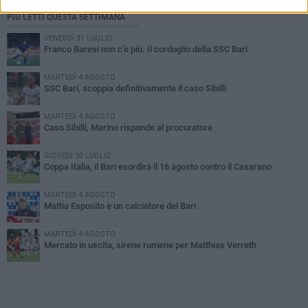
PIÙ LETTI QUESTA SETTIMANA
VENERDÌ 31 LUGLIO
Franco Baresi non c'è più. Il cordoglio della SSC Bari
MARTEDÌ 4 AGOSTO
SSC Bari, scoppia definitivamente il caso Sibilli
MARTEDÌ 4 AGOSTO
Caso Sibilli, Marino risponde al procuratore
GIOVEDÌ 30 LUGLIO
Coppa Italia, il Bari esordirà il 16 agosto contro il Casarano
MARTEDÌ 4 AGOSTO
Mattia Esposito è un calciatore del Bari
MARTEDÌ 4 AGOSTO
Mercato in uscita, sirene rumene per Matthias Verreth