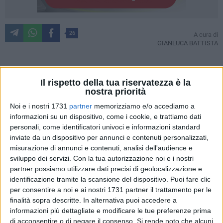
26
A cura di
GIANLUCA BATTISTA
Prima conferenza stampa del 2026 per Vincenzo Vivarini,
Il rispetto della tua riservatezza è la
nostra priorità
tecnico del Bari, alla vigilia della partenza per Carrara, dove i
biancorossi sfideranno i locali nell'ultima giornata del girone
Noi e i nostri 1731
partner
memorizziamo e/o accediamo a
d'andata. Il match è in programma sabato 10 gennaio alle
informazioni su un dispositivo, come i cookie, e trattiamo dati
personali, come identificatori univoci e informazioni standard
15.00.
inviate da un dispositivo per annunci e contenuti personalizzati,
Questi gli argomenti sviscerati con i giornalisti dal tecnico
misurazione di annunci e contenuti, analisi dell'audience e
abruzzese.
sviluppo dei servizi.
Con la tua autorizzazione noi e i nostri
partner possiamo utilizzare dati precisi di geolocalizzazione e
LA RIPRESA
identificazione tramite la scansione del dispositivo. Puoi fare clic
«Ho detto alla squadra che è una partita importante sotto
per consentire a noi e ai nostri 1731 partner il trattamento per le
tanti aspetti. Se non facciamo punti in questo mese, sarà un
finalità sopra descritte. In alternativa puoi accedere a
informazioni più dettagliate e modificare le tue preferenze prima
problema serio. Se ti ritrovi in situazioni di classifica non
di acconsentire o di negare il consenso.
Si rende noto che alcuni