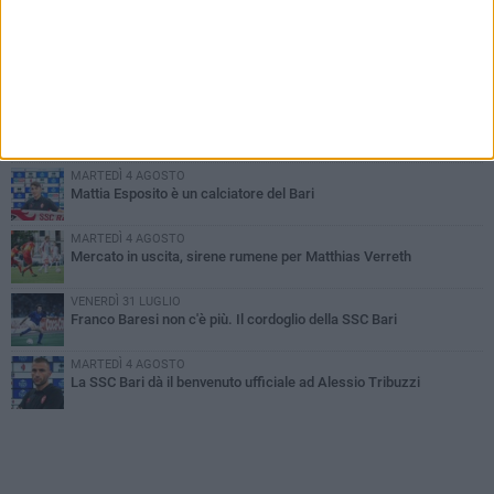
PIÙ LETTI QUESTA SETTIMANA
MARTEDÌ 4 AGOSTO
SSC Bari, scoppia definitivamente il caso Sibilli
MARTEDÌ 4 AGOSTO
Caso Sibilli, Marino risponde al procuratore
MARTEDÌ 4 AGOSTO
Mattia Esposito è un calciatore del Bari
MARTEDÌ 4 AGOSTO
Mercato in uscita, sirene rumene per Matthias Verreth
VENERDÌ 31 LUGLIO
Franco Baresi non c'è più. Il cordoglio della SSC Bari
MARTEDÌ 4 AGOSTO
La SSC Bari dà il benvenuto ufficiale ad Alessio Tribuzzi