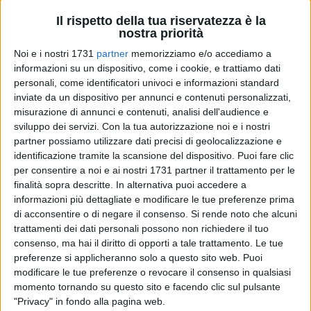
Il rispetto della tua riservatezza è la
nostra priorità
7
A cura di
Noi e i nostri 1731
partner
memorizziamo e/o accediamo a
GIANLUCA BATTISTA
informazioni su un dispositivo, come i cookie, e trattiamo dati
personali, come identificatori univoci e informazioni standard
inviate da un dispositivo per annunci e contenuti personalizzati,
misurazione di annunci e contenuti, analisi dell'audience e
«Devo guardare la prestazione e ci sono situazioni dove
sviluppo dei servizi.
Con la tua autorizzazione noi e i nostri
dovevamo fare molto meglio. Nel primo tempo c'è stata la
partner possiamo utilizzare dati precisi di geolocalizzazione e
consapevolezza di avere la partita in mano e di aver avuto
identificazione tramite la scansione del dispositivo. Puoi fare clic
più occasioni dell'avversario, con i vertici serviti con più
per consentire a noi e ai nostri 1731 partner il trattamento per le
facilità. Abbiamo avuto sicurezza anche in fase di non
finalità sopra descritte. In alternativa puoi accedere a
possesso, perdendo campo solo in due occasioni. Nel
informazioni più dettagliate e modificare le tue preferenze prima
di acconsentire o di negare il consenso.
Si rende noto che alcuni
secondo tempo stesso piglio e potevamo andare in
trattamenti dei dati personali possono non richiedere il tuo
vantaggio noi. Poi le cose negative: il gol preso, dovevamo
consenso, ma hai il diritto di opporti a tale trattamento. Le tue
essere in anticipo su quella situazione ed è pesante perché
preferenze si applicheranno solo a questo sito web. Puoi
tu perdi per questa situazione. Non mi è piaciuta la reazione
modificare le tue preferenze o revocare il consenso in qualsiasi
dopo, abbiamo avuto dieci minuti di panico. Poi abbiamo
momento tornando su questo sito e facendo clic sul pulsante
ripreso ma siamo stati poco incisivi nella fase d'attacco».
"Privacy" in fondo alla pagina web.