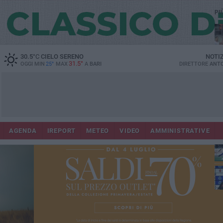
PI
30.5
°C
CIELO SERENO
NOTI
31.5°
OGGI MIN
25°
MAX
A
BARI
DIRETTORE
ANTO
AGENDA
IREPORT
METEO
VIDEO
AMMINISTRATIVE