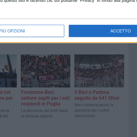
questo sito e facendo clic sul pulsante "Privacy" in fondo alla pagina
PIÙ OPZIONI
ACCETTO
i col
Frosinone-Bari,
Il Bari a Padova
no per
settore ospiti per i soli
seguito da 641 tifosi
residenti in Puglia
Non conosce pause la
passione per i colori
tmo la
La decisione del GOS dopo
biancorossi
i del
la riunione odierna