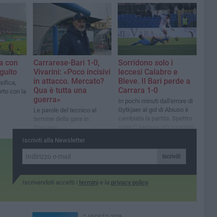
na con
Carrarese-Bari 1-0,
Sorridono solo i
eguito
Vivarini: «Poco incisivi
leccesi Calabro e
in attacco. Mercato?
Bleve. Il Bari perde a
sifica,
Qua è tutta una
Carrara 1-0
rto con la
guerra»
In pochi minuti dall'errore di
Gytkjaer al gol di Abiuso è
Le parole del tecnico al
cambiata la partita. Spettro
termine della gara in
serie C sempre più concreto
Toscana
Iscriviti alla Newsletter
Iscriviti
Iscrivendoti accetti i
termini
e la
privacy policy
7 AGOSTO 2026