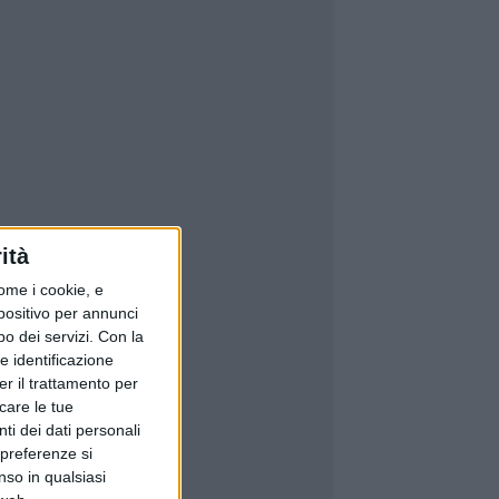
ità
ome i cookie, e
spositivo per annunci
o dei servizi.
Con la
e identificazione
er il trattamento per
icare le tue
ti dei dati personali
 preferenze si
nso in qualsiasi