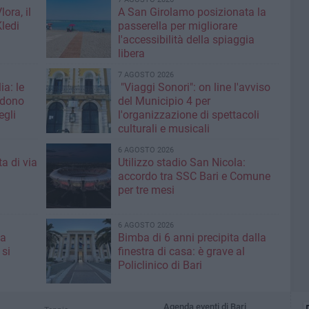
ora, il
A San Girolamo posizionata la
Kledi
passerella per migliorare
l'accessibilità della spiaggia
libera
7 AGOSTO 2026
ia: le
"Viaggi Sonori": on line l'avviso
edono
del Municipio 4 per
egli
l'organizzazione di spettacoli
culturali e musicali
6 AGOSTO 2026
a di via
Utilizzo stadio San Nicola:
accordo tra SSC Bari e Comune
per tre mesi
6 AGOSTO 2026
 a
Bimba di 6 anni precipita dalla
 si
finestra di casa: è grave al
Policlinico di Bari
Agenda eventi di Bari