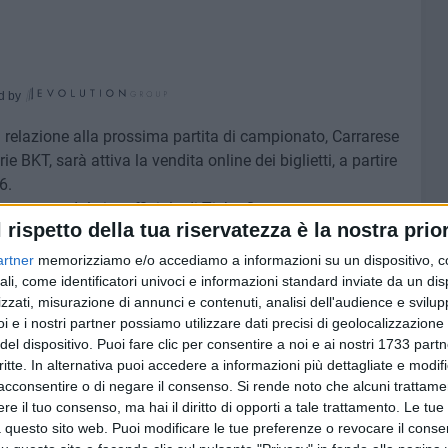
d by
 relazione alla prossima partita di campionato, Carrarese
ie BKT, sarà attiva la vendita online dei biglietti, a partire
6.
rettamente dal sito ufficiale di TicketOne
l rispetto della tua riservatezza è la nostra prior
se-calcio-1908/
).
arraresecalcio.it
artner
memorizziamo e/o accediamo a informazioni su un dispositivo, c
ali, come identificatori univoci e informazioni standard inviate da un di
zzati, misurazione di annunci e contenuti, analisi dell'audience e svilupp
i e i nostri partner possiamo utilizzare dati precisi di geolocalizzazione 
del dispositivo. Puoi fare clic per consentire a noi e ai nostri 1733 partn
7 AGOSTO 2026
critte. In alternativa puoi accedere a informazioni più dettagliate e modif
 il
A S.Spirito il festival del
acconsentire o di negare il consenso.
Si rende noto che alcuni trattamen
do la
parcheggio selvaggio sul
e il tuo consenso, ma hai il diritto di opporti a tale trattamento. Le tue
lungomare Cristoforo Colombo
 questo sito web. Puoi modificare le tue preferenze o revocare il conse