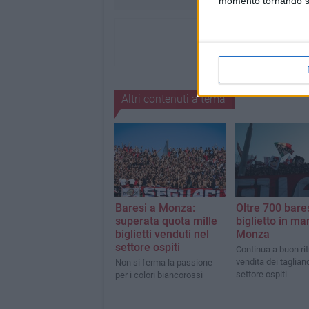
momento tornando su 
Altri contenuti a tema
Baresi a Monza:
Oltre 700 bares
superata quota mille
biglietto in ma
biglietti venduti nel
Monza
settore ospiti
Continua a buon ri
vendita dei tagliand
Non si ferma la passione
settore ospiti
per i colori biancorossi