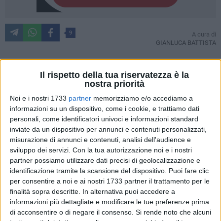
9
A cura di
GIANLUCA BATTISTA
Il rispetto della tua riservatezza è la
Finisce 1-1 tra Bari e Sampdoria
il match valido per la
nostra priorità
quinta giornata di serie B. Una partita per lunghi tratti
Noi e i nostri 1733
partner
memorizziamo e/o accediamo a
scialba, in cui ha prevalso la paura di perdere e nessuna
informazioni su un dispositivo, come i cookie, e trattiamo dati
delle due formazioni ha cercato con convinzione la vittoria.
personali, come identificatori univoci e informazioni standard
Biancorossi e blucerchiati restano in fondo alla classifica in
inviate da un dispositivo per annunci e contenuti personalizzati,
attesa dei posticipi della domenica. Per la Sampdoria però si
misurazione di annunci e contenuti, analisi dell'audience e
sviluppo dei servizi.
Con la tua autorizzazione noi e i nostri
può parlare di un buon punto in trasferta, mentre per il Bari di
partner possiamo utilizzare dati precisi di geolocalizzazione e
Caserta, uscito tra i fischi del San Nicola, è lecito pensare ad
identificazione tramite la scansione del dispositivo. Puoi fare clic
una prima crisi da cui si potrà uscire solo iniziando a vincere
per consentire a noi e ai nostri 1733 partner il trattamento per le
qualche gara.
finalità sopra descritte. In alternativa puoi accedere a
informazioni più dettagliate e modificare le tue preferenze prima
La cronaca
di acconsentire o di negare il consenso.
Si rende noto che alcuni