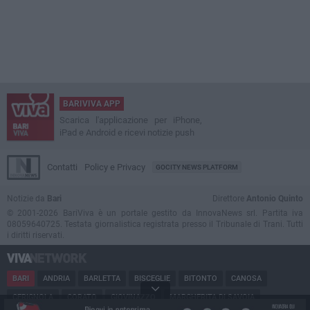
BARIVIVA APP
Scarica l'applicazione per iPhone,
iPad e Android e ricevi notizie push
Contatti
Policy e Privacy
GOCITY NEWS PLATFORM
Notizie da
Bari
Direttore
Antonio Quinto
© 2001-2026 BariViva è un portale gestito da InnovaNews srl. Partita iva
08059640725. Testata giornalistica registrata presso il Tribunale di Trani. Tutti
i diritti riservati.
BARI
ANDRIA
BARLETTA
BISCEGLIE
BITONTO
CANOSA
CERIGNOLA
CORATO
GIOVINAZZO
MARGHERITA DI SAVOIA