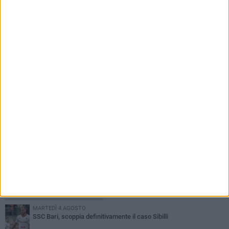
7 AGOSTO 2026
A San Girolamo posizionata la passerella per
migliorare l'accessibilità della spiaggia libera
PIÙ LETTI QUESTA SETTIMANA
MARTEDÌ 4 AGOSTO
SSC Bari, scoppia definitivamente il caso Sibilli