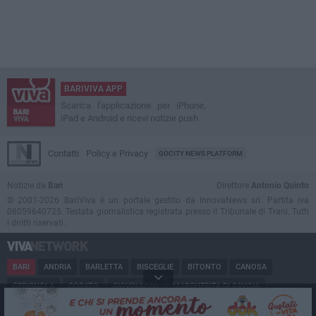
BARIVIVA APP
Scarica l'applicazione per iPhone,
iPad e Android e ricevi notizie push
Contatti
Policy e Privacy
GOCITY NEWS PLATFORM
Notizie da
Bari
Direttore
Antonio Quinto
© 2001-2026 BariViva è un portale gestito da InnovaNews srl. Partita iva
08059640725. Testata giornalistica registrata presso il Tribunale di Trani. Tutti
i diritti riservati.
BARI
ANDRIA
BARLETTA
BISCEGLIE
BITONTO
CANOSA
CERIGNOLA
CORATO
GIOVINAZZO
MARGHERITA DI SAVOIA
MINERVINO
MODUGNO
MOLFETTA
PUGLIA
RUVO