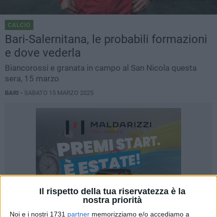
CALCIO
Bari-Salernitana, le probabili formazioni
e dove vederla
Biancorossi e granata in campo al San Nicola questa
sera, 15 marzo
BARI -
SABATO 15 MARZO 2025
Il rispetto della tua riservatezza è la
nostra priorità
Noi e i nostri 1731
partner
memorizziamo e/o accediamo a