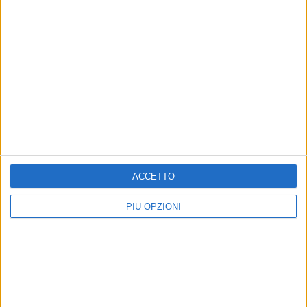
Test precampionato, il Bari
Ultima amichevole in ritiro
batte il Lanciano 1-0
per il Bari: sfida al Lanciano
Ultima amichevole nel ritiro di
Fischio d'inizio alle 17.30
Roccaraso
ACCETTO
PIÙ OPZIONI
Seconda uscita stagionale: il
Seconda amichevole