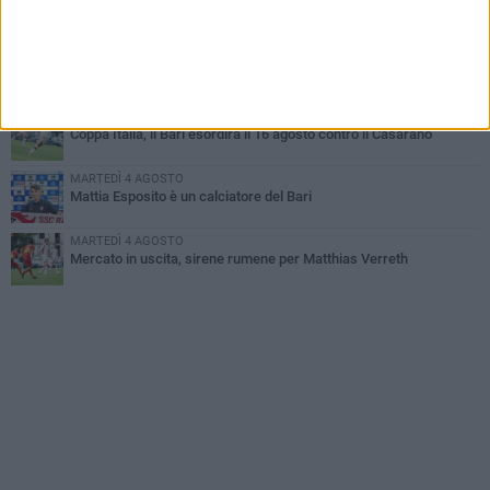
SSC Bari, scoppia definitivamente il caso Sibilli
MARTEDÌ 4 AGOSTO
Caso Sibilli, Marino risponde al procuratore
GIOVEDÌ 30 LUGLIO
Coppa Italia, il Bari esordirà il 16 agosto contro il Casarano
MARTEDÌ 4 AGOSTO
Mattia Esposito è un calciatore del Bari
MARTEDÌ 4 AGOSTO
Mercato in uscita, sirene rumene per Matthias Verreth