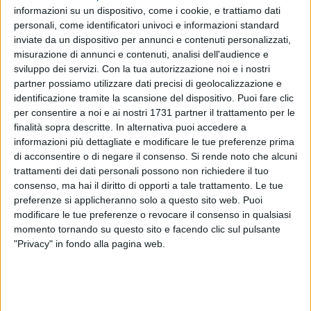
informazioni su un dispositivo, come i cookie, e trattiamo dati
personali, come identificatori univoci e informazioni standard
inviate da un dispositivo per annunci e contenuti personalizzati,
62
A cura di
misurazione di annunci e contenuti, analisi dell'audience e
GIANLUCA BATTISTA
sviluppo dei servizi.
Con la tua autorizzazione noi e i nostri
partner possiamo utilizzare dati precisi di geolocalizzazione e
identificazione tramite la scansione del dispositivo. Puoi fare clic
Si disputerà questa sera, sabato 15 marzo
, Bari-Salernitana,
per consentire a noi e ai nostri 1731 partner il trattamento per le
finalità sopra descritte. In alternativa puoi accedere a
sfida valida per la 30ª giornata di serie B. Al San Nicola sono
informazioni più dettagliate e modificare le tue preferenze prima
attese più di 30mila persone. Fischio d'inizio fissato per le
di acconsentire o di negare il consenso.
Si rende noto che alcuni
19.30. Arbitra Juan Luca Sacchi, diretta tv su DAZN e Prima
trattamenti dei dati personali possono non richiedere il tuo
LegaB.
consenso, ma hai il diritto di opporti a tale trattamento. Le tue
preferenze si applicheranno solo a questo sito web. Puoi
QUI BARI
modificare le tue preferenze o revocare il consenso in qualsiasi
Moreno Longo dovrà fare a meno di Lella e Tripaldelli,
momento tornando su questo sito e facendo clic sul pulsante
"Privacy" in fondo alla pagina web.
mentre recupera Pucino e Favilli. Il Bari dovrebbe quindi
schierarsi con un 3-5-2: Radunovic tra i pali, Mantovani,
Simic ed Obaretin in difesa (unico dubbio proprio Pucino ed
in quel caso Mantovani giocherebbe centrale al posto di