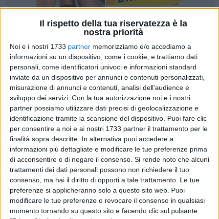
Il rispetto della tua riservatezza è la
nostra priorità
3
Noi e i nostri 1733
partner
memorizziamo e/o accediamo a
informazioni su un dispositivo, come i cookie, e trattiamo dati
personali, come identificatori univoci e informazioni standard
inviate da un dispositivo per annunci e contenuti personalizzati,
Con la conclusione delle attività scolastiche ripartono anche
misurazione di annunci e contenuti, analisi dell'audience e
a Bari gli Educamp, i campus estivi multidisciplinari per
sviluppo dei servizi.
Con la tua autorizzazione noi e i nostri
ragazzi e ragazze dai 5 ai 14 anni.
partner possiamo utilizzare dati precisi di geolocalizzazione e
Promosso e ideato dal Coni e dal Miur, il format si distingue
identificazione tramite la scansione del dispositivo. Puoi fare clic
per l'offerta di attività tese al divertimento e alla
per consentire a noi e ai nostri 1733 partner il trattamento per le
finalità sopra descritte. In alternativa puoi accedere a
socializzazione, che attraverso le varie discipline sportive
informazioni più dettagliate e modificare le tue preferenze prima
puntano l'attenzione al processo educativo in generale.
di acconsentire o di negare il consenso.
Si rende noto che alcuni
trattamenti dei dati personali possono non richiedere il tuo
«Il valore aggiunto degli Educamp - sottolinea infatti il
consenso, ma hai il diritto di opporti a tale trattamento. Le tue
presidente del Coni Puglia
Angelo Giliberto
- emerge da vari
preferenze si applicheranno solo a questo sito web. Puoi
aspetti: il contesto educativo che ospita i ragazzi,
modificare le tue preferenze o revocare il consenso in qualsiasi
l'insegnamento fondato su valori e metodologie condivise, la
momento tornando su questo sito e facendo clic sul pulsante