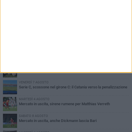
PIÙ LETTI QUESTA SETTIMANA
MARTEDÌ 4 AGOSTO
SSC Bari, scoppia definitivamente il caso Sibilli
VENERDÌ 7 AGOSTO
Sabato 8 agosto amichevole tra Bari e Gravina
VENERDÌ 7 AGOSTO
Serie C, scossone nel girone C: il Catania verso la penalizzazione
MARTEDÌ 4 AGOSTO
Mercato in uscita, sirene rumene per Matthias Verreth
SABATO 8 AGOSTO
Mercato in uscita, anche Dickmann lascia Bari