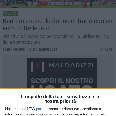
CALCIO
Bari-Frosinone, le donne entrano con un
euro: tutte le info
Iniziativa della società per avvicinare il pubblico nell'era
della contestazione
BARI -
VENERDÌ 14 NOVEMBRE 2025
12.53
Il rispetto della tua riservatezza è la
nostra priorità
Noi e i nostri 1733
partner
memorizziamo e/o accediamo a
informazioni su un dispositivo, come i cookie, e trattiamo dati