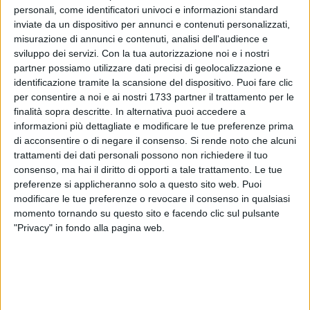
personali, come identificatori univoci e informazioni standard
inviate da un dispositivo per annunci e contenuti personalizzati,
misurazione di annunci e contenuti, analisi dell'audience e
3
A cura di
sviluppo dei servizi.
Con la tua autorizzazione noi e i nostri
LA REDAZIONE
partner possiamo utilizzare dati precisi di geolocalizzazione e
identificazione tramite la scansione del dispositivo. Puoi fare clic
per consentire a noi e ai nostri 1733 partner il trattamento per le
I biglietti per Bari-Frosinone, partita valida per la 13ª giornata
finalità sopra descritte. In alternativa puoi accedere a
informazioni più dettagliate e modificare le tue preferenze prima
del girone di andata del Campionato di SerieBKT 2025/26, in
di acconsentire o di negare il consenso.
Si rende noto che alcuni
programma sabato 22 novembre alle ore 19.30 allo stadio
trattamenti dei dati personali possono non richiedere il tuo
San Nicola di Bari, sono disponibili a partire dalle ore 10.00
consenso, ma hai il diritto di opporti a tale trattamento. Le tue
di oggi, venerdì 14 novembre, esclusivamente sul circuito
preferenze si applicheranno solo a questo sito web. Puoi
Ticketone online su
sscbari.ticketone.it
e nei punti vendita
modificare le tue preferenze o revocare il consenso in qualsiasi
Ticketone.
momento tornando su questo sito e facendo clic sul pulsante
"Privacy" in fondo alla pagina web.
«Per questa gara
- comunica il club di Strada Torrebella -
tutte le donne, di qualsiasi età, potranno acquistare il
biglietto al costo di € 1 (oltre commissioni TicketOne) per
qualsiasi settore locale.
Questa offerta è usufruibile