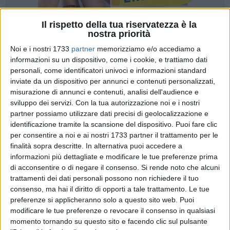
Il rispetto della tua riservatezza è la
nostra priorità
37
Noi e i nostri 1733
partner
memorizziamo e/o accediamo a
informazioni su un dispositivo, come i cookie, e trattiamo dati
personali, come identificatori univoci e informazioni standard
inviate da un dispositivo per annunci e contenuti personalizzati,
Nel pomeriggio il sindaco
Vito Leccese
ha incontrato, a
misurazione di annunci e contenuti, analisi dell'audience e
Palazzo di Città, Michele Uva, direttore esecutivo Uefa per la
sviluppo dei servizi.
Con la tua autorizzazione noi e i nostri
sostenibilità sociale e ambientale e delegato ufficiale del
partner possiamo utilizzare dati precisi di geolocalizzazione e
Comitato organizzatore italiano per gli Europei 2032, e
identificazione tramite la scansione del dispositivo. Puoi fare clic
Giovanni Spitaleri
, responsabile Area progetti innovativi
per consentire a noi e ai nostri 1733 partner il trattamento per le
finalità sopra descritte. In alternativa puoi accedere a
della FIGC, in visita a Bari per verificare con
informazioni più dettagliate e modificare le tue preferenze prima
l'amministrazione comunale la fattibilità della candidatura
di acconsentire o di negare il consenso.
Si rende noto che alcuni
della città a
Euro 2032
e supportare al meglio le fasi di
trattamenti dei dati personali possono non richiedere il tuo
sviluppo della candidatura stessa ai campionati europei.
consenso, ma hai il diritto di opporti a tale trattamento. Le tue
Alla riunione hanno partecipato anche il direttore generale
preferenze si applicheranno solo a questo sito web. Puoi
del Comune di Bari Davide Pellegrino e due rappresentanti
modificare le tue preferenze o revocare il consenso in qualsiasi
della Ssc Bari, in qualità di attuale concessionaria
momento tornando su questo sito e facendo clic sul pulsante