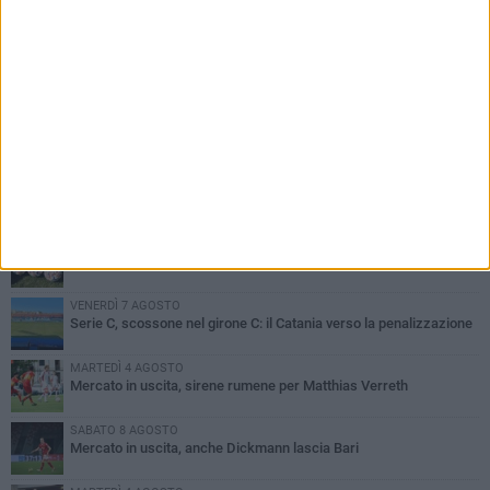
PIÙ LETTI QUESTA SETTIMANA
MARTEDÌ 4 AGOSTO
SSC Bari, scoppia definitivamente il caso Sibilli
VENERDÌ 7 AGOSTO
Sabato 8 agosto amichevole tra Bari e Gravina
VENERDÌ 7 AGOSTO
Serie C, scossone nel girone C: il Catania verso la penalizzazione
MARTEDÌ 4 AGOSTO
Mercato in uscita, sirene rumene per Matthias Verreth
SABATO 8 AGOSTO
Mercato in uscita, anche Dickmann lascia Bari