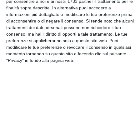
BARI - 17 LUGLIO 2019
per consentire a noi e ai nostri 1733 partner il trattamento per le
Serie C, ecco i gironi. Per il Bari ci sono
finalità sopra descritte. In alternativa puoi accedere a
Avellino, Reggina e Catania
informazioni più dettagliate e modificare le tue preferenze prima
di acconsentire o di negare il consenso.
Si rende noto che alcuni
trattamenti dei dati personali possono non richiedere il tuo
BARI - 17 LUGLIO 2019
consenso, ma hai il diritto di opporti a tale trattamento. Le tue
SSC Bari, oggi l'amichevole con la Fiorentina
preferenze si applicheranno solo a questo sito web. Puoi
modificare le tue preferenze o revocare il consenso in qualsiasi
momento tornando su questo sito e facendo clic sul pulsante
BARI - 16 LUGLIO 2019
"Privacy" in fondo alla pagina web.
SSC Bari, ufficiale l'arrivo di Bruno Cascione
BARI - 16 LUGLIO 2019
SSC Bari, ecco le nuove maglie. Fra il bianco e
il rosso spunta il giallo
BARI - 16 LUGLIO 2019
SSC Bari, allenamento sotto la pioggia a
Bedollo. Oggi la presentazione delle maglie