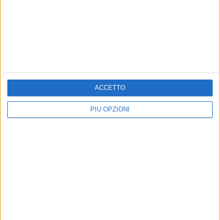
BARI - 12 LUGLIO 2019
Serie C, cambiano le modalità per la disputa
dai playoff
Precedente
1
2
...
159
160
161
162
163
ACCETTO
...
Successiva
PIÙ OPZIONI