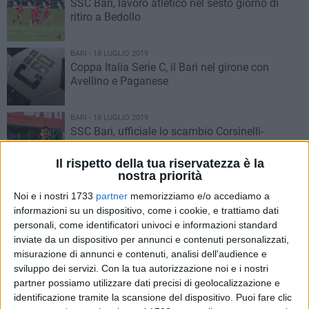
SSC Bari, lavoro atletico nel sesto giorno di
ritiro a Bedollo
BARI - 18 LUGLIO 2019
Coppa Italia Serie C, il Bari nel girone con
Avellino e Paganese
BARI - 18 LUGLIO 2019
SSC Bari, ufficiale lo scambio Corsinelli-
Nannini con il Piacenza
Il rispetto della tua riservatezza è la
nostra priorità
BARI - 18 LUGLIO 2019
Amichevole Fiorentina-Bari, Cornacchini:
Noi e i nostri 1733
partner
memorizziamo e/o accediamo a
«Grande disponibilità dal gruppo». Feola:
informazioni su un dispositivo, come i cookie, e trattiamo dati
«Buon test»
personali, come identificatori univoci e informazioni standard
inviate da un dispositivo per annunci e contenuti personalizzati,
BARI - 17 LUGLIO 2019
misurazione di annunci e contenuti, analisi dell'audience e
Fra Bari e Fiorentina vince l'equilibrio.
sviluppo dei servizi.
Con la tua autorizzazione noi e i nostri
L'amichevole finisce senza reti
partner possiamo utilizzare dati precisi di geolocalizzazione e
identificazione tramite la scansione del dispositivo. Puoi fare clic