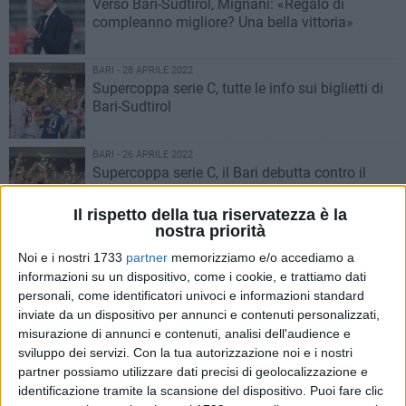
Verso Bari-Sudtirol, Mignani: «Regalo di
compleanno migliore? Una bella vittoria»
BARI - 28 APRILE 2022
Supercoppa serie C, tutte le info sui biglietti di
Bari-Sudtirol
BARI - 26 APRILE 2022
Supercoppa serie C, il Bari debutta contro il
Sudtirol
Il rispetto della tua riservatezza è la
nostra priorità
BARI - 25 APRILE 2022
La carica dei 26mila e l’urlo di una città: “Noi
Noi e i nostri 1733
partner
memorizziamo e/o accediamo a
vogliamo un grande Bari”
informazioni su un dispositivo, come i cookie, e trattiamo dati
personali, come identificatori univoci e informazioni standard
inviate da un dispositivo per annunci e contenuti personalizzati,
BARI - 24 APRILE 2022
misurazione di annunci e contenuti, analisi dell'audience e
Il Bari in B, la gioia di capitan Di Cesare:
sviluppo dei servizi.
Con la tua autorizzazione noi e i nostri
«Realizzato il mio sogno, è stata una
partner possiamo utilizzare dati precisi di geolocalizzazione e
liberazione»
identificazione tramite la scansione del dispositivo. Puoi fare clic