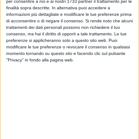
BARI - 24 APRILE 2022
per consentire a noi e ai nostri 1733 partner il trattamento per le
Il Bari torna in serie B, è grande festa al San
finalità sopra descritte. In alternativa puoi accedere a
Nicola. De Laurentiis: «La nostra ripartenza»
informazioni più dettagliate e modificare le tue preferenze prima
di acconsentire o di negare il consenso.
Si rende noto che alcuni
trattamenti dei dati personali possono non richiedere il tuo
BARI - 24 APRILE 2022
consenso, ma hai il diritto di opporti a tale trattamento. Le tue
Il Palermo passa al San Nicola, ma la festa è
preferenze si applicheranno solo a questo sito web. Puoi
tutta del Bari. I biancorossi celebrano il “B-day”
modificare le tue preferenze o revocare il consenso in qualsiasi
momento tornando su questo sito e facendo clic sul pulsante
BARI - 24 APRILE 2022
"Privacy" in fondo alla pagina web.
Bari-Palermo, sono 24 i convocati biancorossi
BARI - 23 APRILE 2022
Bari-Palermo, domani il "B-day". Il programma
dei festeggiamenti biancorossi
BARI - 22 APRILE 2022
Bari-Palermo, il giorno della festa. Domenica
sera tour della squadra sul pullman scoperto