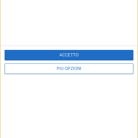
BARI - 13 APRILE 2022
SSC Bari, operazione al ginocchio per Raffaele
Pucino
Precedente
1
2
...
106
107
108
109
110
ACCETTO
...
Successiva
PIÙ OPZIONI