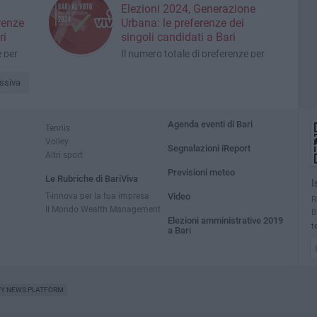
l'intera lista è 798
Elezioni 2024, Generazione
erenze
Urbana: le preferenze dei
ri
singoli candidati a Bari
e per
Il numero totale di preferenze per
l'intera lista è 1.482
ssiva
Agenda eventi di Bari
Tennis
Volley
Segnalazioni iReport
Altri sport
Previsioni meteo
Le Rubriche di BariViva
I
T-innova per la tua impresa
Video
R
Il Mondo Wealth Management
B
Elezioni amministrative 2019
t
a Bari
TY NEWS PLATFORM