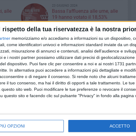
23 GIUGNO 2024
, alle
Bassa l'affluenza alle urne, alle
19 hanno votato il 18,53%
E intanto si scatena la guerra su
l rispetto della tua riservatezza è la nostra prior
ini ad
presunte irregolarità
artner
memorizziamo e/o accediamo a informazioni su un dispositivo, c
23 GIUGNO 2024
2 di
Leccese e Romito alle urne,
ali, come identificatori univoci e informazioni standard inviate da un di
 urne
invito al voto per il ballottaggio
zzati, misurazione di annunci e contenuti, analisi dell'audience e svilupp
i e i nostri partner possiamo utilizzare dati precisi di geolocalizzazione 
Entrambi i candidati sono stati
stamattina ai rispettivi seggi, si
il
del dispositivo. Puoi fare clic per consentire a noi e ai nostri 1731 partn
teme poca affluenza
i
critte. In alternativa puoi accedere a informazioni più dettagliate e modif
20 GIUGNO 2024
 un 3%
acconsentire o di negare il consenso.
Si rende noto che alcuni trattamen
o come
Minacce di morte via social a
e il tuo consenso, ma hai il diritto di opporti a tale trattamento. Le tue
icipi
Romito, parte la denuncia
 questo sito web. Puoi modificare le tue preferenze o revocare il conse
tori
Il candidato del centrodestra: «Una
questo sito e facendo clic sul pulsante "Privacy" in fondo alla pagina
frase minacciosa frutto del clima
avvelenato di questa coda della
18 GIUGNO 2024
campagna elettorale»
Leccese e Laforgia insieme per
il ballottaggio, al lavoro per un
programma condiviso
PIÙ OPZIONI
ACCETTO
to,
E nell'appuntamento di ieri sera in
Officina degli Esordi l'avvocato ha