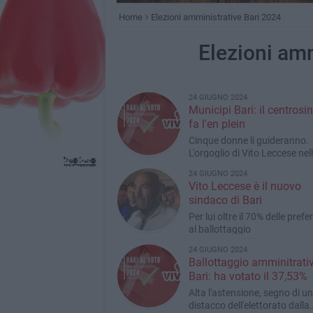
Home
Elezioni amministrative Bari 2024
Elezioni amm
24 GIUGNO 2024
Municipi Bari: il centrosin
fa l'en plein
Cinque donne li guideranno.
L'orgoglio di Vito Leccese nel
prime dichiarazioni da sinda
24 GIUGNO 2024
neo-eletto
Vito Leccese è il nuovo
sindaco di Bari
Per lui oltre il 70% delle pref
al ballottaggio
24 GIUGNO 2024
Ballottaggio amminitrati
Bari: ha votato il 37,53%
Alta l'astensione, segno di un
distacco dell'elettorato dalla