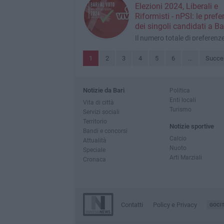
l'intera lista è 596
Elezioni 2024, Liberali e
Riformisti - nPSI: le pref
dei singoli candidati a Ba
Il numero totale di preferenz
l'intera lista è 1.038
1
2
3
4
5
6
...
Succe
Notizie da Bari
Politica
Enti locali
Vita di città
Turismo
Servizi sociali
Territorio
Notizie sportive
Bandi e concorsi
Calcio
Attualità
Nuoto
Speciale
Arti Marziali
Cronaca
Contatti
Policy e Privacy
GOCI