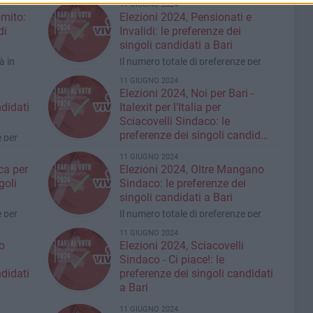
11 GIUGNO 2024
a loro
dichiarato: "Denunciato casi di
omito:
Elezioni 2024, Pensionati e
corruzione"
di
Invalidi: le preferenze dei
singoli candidati a Bari
à in
Il numero totale di preferenze per
enica
l'intera lista è 190
11 GIUGNO 2024
Elezioni 2024, Noi per Bari -
ndidati
Italexit per l'Italia per
Sciacovelli Sindaco: le
preferenze dei singoli candidati
e per
a Bari
Il numero totale di preferenze per
11 GIUGNO 2024
l'intera lista è 338
ca per
Elezioni 2024, Oltre Mangano
goli
Sindaco: le preferenze dei
singoli candidati a Bari
e per
Il numero totale di preferenze per
l'intera lista è 465
11 GIUGNO 2024
o
Elezioni 2024, Sciacovelli
Sindaco - Ci piace!: le
ndidati
preferenze dei singoli candidati
a Bari
Il numero totale di preferenze per
11 GIUGNO 2024