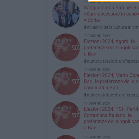
18 GIUGNO 2024
Zangrillo, hanno voluto dire l
Sangiuliano a Bari per R
«Sarò assessore in caso 
vittoria»
Il ministro della cultura in citt
vista del ballottaggio di dom
11 GIUGNO 2024
e lunedì
Elezioni 2024, Agorà: le
preferenze dei singoli ca
a Bari
Il numero totale di preferenz
l'intera lista è 206
11 GIUGNO 2024
Elezioni 2024, Mario Con
Bari: le preferenze dei sin
candidati a Bari
Il numero totale di preferenz
l'intera lista è 397
11 GIUGNO 2024
Elezioni 2024, PCI - Partit
Comunista Italiano: le
preferenze dei singoli ca
a Bari
Il numero totale di preferenze per
11 GIUGNO 2024