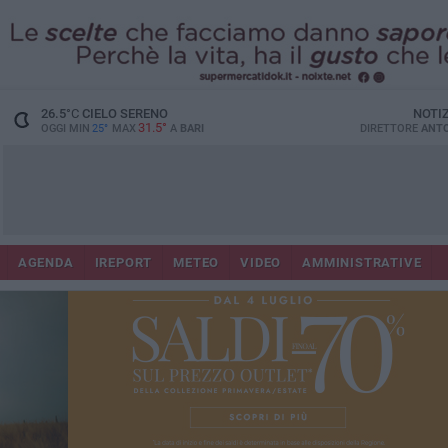
26.5
°C
CIELO SERENO
NOTI
31.5°
OGGI MIN
25°
MAX
A
BARI
DIRETTORE
ANTO
AGENDA
IREPORT
METEO
VIDEO
AMMINISTRATIVE