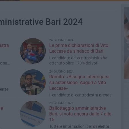
inistrative Bari 2024
24 GIUGNO 2024
istra
Le prime dichiarazioni di Vito
Leccese da sindaco di Bari
Il candidato del centrosinistra ha
le sue
ottenuto oltre il 70% dei voti
co
24 GIUGNO 2024
Romito: «Bisogna interrogarsi
su astensione. Auguri a Vito
Leccese»
erenze
Il candidato di centrodestra prende
atto della sconfitta elettorale
24 GIUGNO 2024
ve
Ballottaggio amministrative
Bari, si vota ancora dalle 7 alle
15
Tutte le informazioni per gli elettori