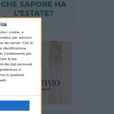
ità
ome i cookie, e
spositivo per annunci
o dei servizi.
Con la
e identificazione
er il trattamento per
icare le tue
ti dei dati personali
 preferenze si
nso in qualsiasi
 web.