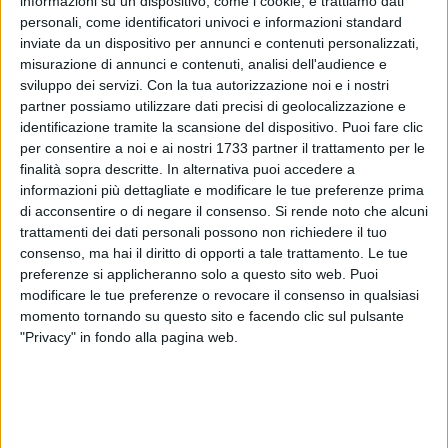
informazioni su un dispositivo, come i cookie, e trattiamo dati
personali, come identificatori univoci e informazioni standard
inviate da un dispositivo per annunci e contenuti personalizzati,
misurazione di annunci e contenuti, analisi dell'audience e
46
A cura di
sviluppo dei servizi.
Con la tua autorizzazione noi e i nostri
GIANLUCA BATTISTA
partner possiamo utilizzare dati precisi di geolocalizzazione e
identificazione tramite la scansione del dispositivo. Puoi fare clic
per consentire a noi e ai nostri 1733 partner il trattamento per le
Urne chiuse a Bari e nei comuni italiani che sono andati al
finalità sopra descritte. In alternativa puoi accedere a
ballottaggio per l'elezione del nuovo sindaco. Nel capoluogo
informazioni più dettagliate e modificare le tue preferenze prima
pugliese erano in corsa Vito Leccese per il centrosinistra e
di acconsentire o di negare il consenso.
Si rende noto che alcuni
trattamenti dei dati personali possono non richiedere il tuo
Fabio Romito per il centrodestra.
consenso, ma hai il diritto di opporti a tale trattamento. Le tue
preferenze si applicheranno solo a questo sito web. Puoi
L'affluenza definitiva è stata del
37,53%
(al primo turno
modificare le tue preferenze o revocare il consenso in qualsiasi
aveva votato il 58,17%). Un dato in linea con l'ultimo
momento tornando su questo sito e facendo clic sul pulsante
ballottaggio del 2014.
"Privacy" in fondo alla pagina web.
È già chiarissimo che il popolo dell'astensione sia la
maggioranza, con meno di 4 baresi su 10 che si sono recati
alle urne. Un dato su cui il candidato vincente dovrà