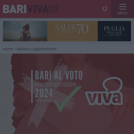
MENU
Home
Notizie e aggiornamenti