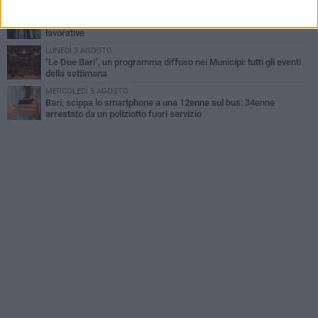
GIOVEDÌ 6 AGOSTO
Città Metropolitana di Bari, riaperti i termini per diverse posizioni
lavorative
LUNEDÌ 3 AGOSTO
"Le Due Bari", un programma diffuso nei Municipi: tutti gli eventi
della settimana
MERCOLEDÌ 5 AGOSTO
Bari, scippa lo smartphone a una 12enne sul bus: 34enne
arrestato da un poliziotto fuori servizio