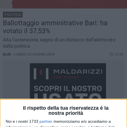
POLITICA
Ballottaggio amminitrative Bari: ha
votato il 37,53%
Alta l'astensione, segno di un distacco dell'elettorato
dalla politica
BARI -
LUNEDÌ 24 GIUGNO 2024
15.30
Il rispetto della tua riservatezza è la
nostra priorità
Noi e i nostri 1733
partner
memorizziamo e/o accediamo a