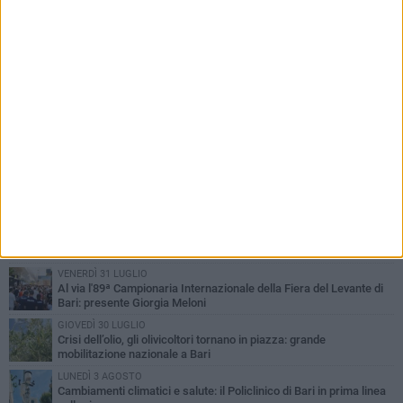
PIÙ LETTI QUESTA SETTIMANA
LUNEDÌ 3 AGOSTO
UEFA Euro 2032, formalizzata la disponibilità dello Stadio San
Nicola. Leccese: «Bari è pronta»
LUNEDÌ 3 AGOSTO
Continua la stagione dei mercati serali a Bari: il calendario di
agosto
LUNEDÌ 3 AGOSTO
"Le Due Bari", un programma diffuso nei Municipi: tutti gli eventi
della settimana
VENERDÌ 31 LUGLIO
Al via l'89ª Campionaria Internazionale della Fiera del Levante di
Bari: presente Giorgia Meloni
GIOVEDÌ 30 LUGLIO
Crisi dell’olio, gli olivicoltori tornano in piazza: grande
mobilitazione nazionale a Bari
LUNEDÌ 3 AGOSTO
Cambiamenti climatici e salute: il Policlinico di Bari in prima linea