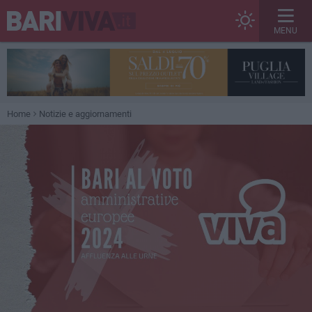
MENU
Home
Notizie e aggiornamenti