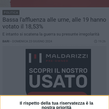
POLITICA
Bassa l'affluenza alle urne, alle 19 hanno
votato il 18,53%
E intanto si scatena la guerra su presunte irregolarità
BARI -
DOMENICA 23 GIUGNO 2024
19.26
Il rispetto della tua riservatezza è la
nostra priorità