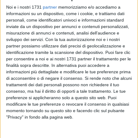
Noi e i nostri 1731
partner
memorizziamo e/o accediamo a
informazioni su un dispositivo, come i cookie, e trattiamo dati
22
A cura di
LA REDAZIONE
personali, come identificatori univoci e informazioni standard
inviate da un dispositivo per annunci e contenuti personalizzati,
misurazione di annunci e contenuti, analisi dell'audience e
sviluppo dei servizi.
Con la tua autorizzazione noi e i nostri
Continua ad essere bassa l'affluenza alle urne per il secondo
partner possiamo utilizzare dati precisi di geolocalizzazione e
turno delle elezioni amministrative a Bari. Alle 19 di
identificazione tramite la scansione del dispositivo. Puoi fare clic
domenica 23 giugno hanno votato solo il 18,53% degli
per consentire a noi e ai nostri 1731 partner il trattamento per le
aventi diritto (Eligendo riporta come dato precedente un
finalità sopra descritte. In alternativa puoi accedere a
informazioni più dettagliate e modificare le tue preferenze prima
33,59% riferito però al primo dato di affluenza del secondo
di acconsentire o di negare il consenso.
Si rende noto che alcuni
giorno del primo turno).
trattamenti dei dati personali possono non richiedere il tuo
consenso, ma hai il diritto di opporti a tale trattamento. Le tue
Intanto, i due candidati si scontrano su presunte irregolarità
preferenze si applicheranno solo a questo sito web. Puoi
al seggio.
modificare le tue preferenze o revocare il consenso in qualsiasi
"Mi è arrivata una segnalazione dal seggio numero 91, nel
momento tornando su questo sito e facendo clic sul pulsante
quale ad un elettore, è stata consegnata una scheda già
"Privacy" in fondo alla pagina web.
votata. Ancor più grave, quando dopo averla aperta, è uscito
dalla cabina per mostrare che su quella scheda c'era già la X