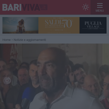
MENU
Home
Notizie e aggiornamenti