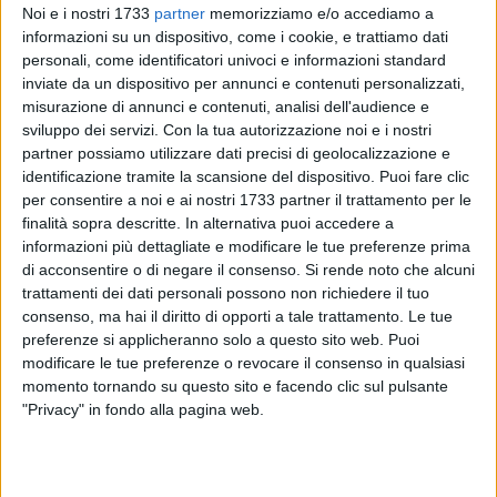
Noi e i nostri 1733
partner
memorizziamo e/o accediamo a
10
A cura di
informazioni su un dispositivo, come i cookie, e trattiamo dati
GIANLUCA BATTISTA
personali, come identificatori univoci e informazioni standard
inviate da un dispositivo per annunci e contenuti personalizzati,
misurazione di annunci e contenuti, analisi dell'audience e
Vito Leccese,
candidato del centrosinistra, è ormai il nuovo
sviluppo dei servizi.
Con la tua autorizzazione noi e i nostri
sindaco di Bari. Quando mancano poche sezioni alla
partner possiamo utilizzare dati precisi di geolocalizzazione e
chiusura dello spoglio, Leccese ha ottenuto oltre il 70% delle
identificazione tramite la scansione del dispositivo. Puoi fare clic
per consentire a noi e ai nostri 1733 partner il trattamento per le
preferenze, contro qualcosa in meno del 30% del suo
finalità sopra descritte. In alternativa puoi accedere a
antagonista, Fabio Romito, che ha già ammesso la sconfitta.
informazioni più dettagliate e modificare le tue preferenze prima
di acconsentire o di negare il consenso.
Si rende noto che alcuni
La percentuale finale sarà dunque materia per le statistiche,
trattamenti dei dati personali possono non richiedere il tuo
ma Bari si è confermata roccaforte del centrosinistra per la
consenso, ma hai il diritto di opporti a tale trattamento. Le tue
quinta elezione amministrativa consecutiva. È già festa nel
preferenze si applicheranno solo a questo sito web. Puoi
comitato di via Argiro, mentre il neo-sindaco rilascerà
modificare le tue preferenze o revocare il consenso in qualsiasi
momento tornando su questo sito e facendo clic sul pulsante
dichiarazioni nelle prossime ore.
"Privacy" in fondo alla pagina web.
Si tratta di un segno di continuità con il duplice mandato di
Antonio Decaro, eletto europarlamentare e suo maggior
sponsor. Per Leccese la grande sfida politica sarà
ricompattare il centrosinistra, giunto diviso al primo turno tra