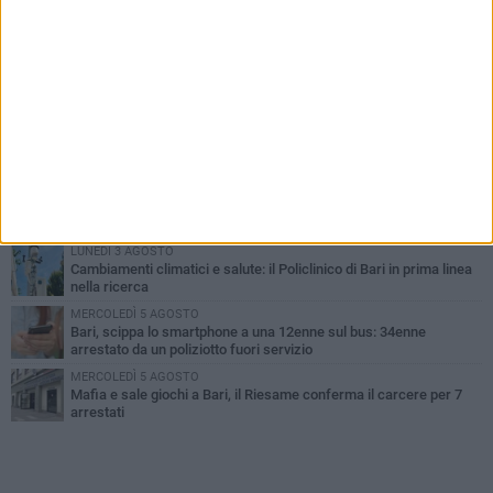
PIÙ LETTI QUESTA SETTIMANA
LUNEDÌ 3 AGOSTO
UEFA Euro 2032, formalizzata la disponibilità dello Stadio San
Nicola. Leccese: «Bari è pronta»
LUNEDÌ 3 AGOSTO
Continua la stagione dei mercati serali a Bari: il calendario di
agosto
LUNEDÌ 3 AGOSTO
"Le Due Bari", un programma diffuso nei Municipi: tutti gli eventi
della settimana
LUNEDÌ 3 AGOSTO
Cambiamenti climatici e salute: il Policlinico di Bari in prima linea
nella ricerca
MERCOLEDÌ 5 AGOSTO
Bari, scippa lo smartphone a una 12enne sul bus: 34enne
arrestato da un poliziotto fuori servizio
MERCOLEDÌ 5 AGOSTO
Mafia e sale giochi a Bari, il Riesame conferma il carcere per 7
arrestati