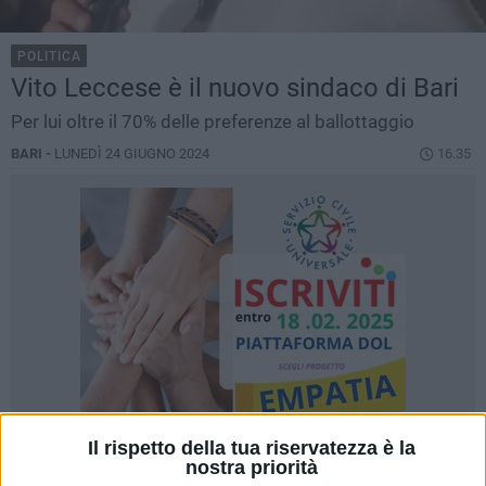
POLITICA
Vito Leccese è il nuovo sindaco di Bari
Per lui oltre il 70% delle preferenze al ballottaggio
BARI -
LUNEDÌ 24 GIUGNO 2024
16.35
Il rispetto della tua riservatezza è la
nostra priorità