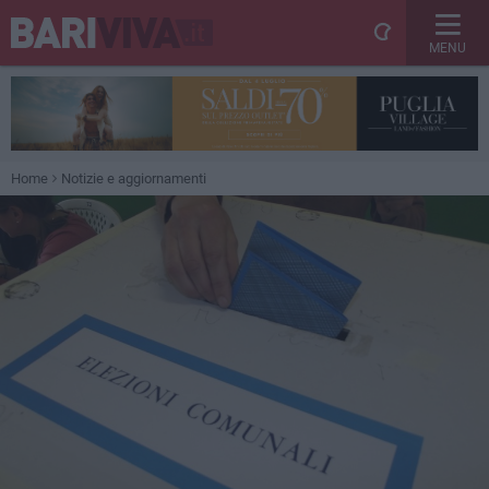
MENU
Home
Notizie e aggiornamenti