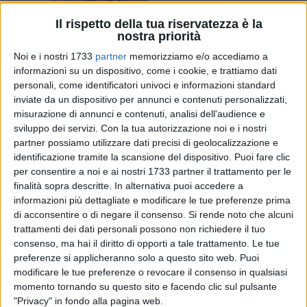
Il rispetto della tua riservatezza è la
1
nostra priorità
Noi e i nostri 1733
partner
memorizziamo e/o accediamo a
informazioni su un dispositivo, come i cookie, e trattiamo dati
I cittadini baresi sono chiamati a scegliere il loro nuovo
personali, come identificatori univoci e informazioni standard
inviate da un dispositivo per annunci e contenuti personalizzati,
sindaco. La sfida è tra Vito Leccese, sostenuto da liste del
misurazione di annunci e contenuti, analisi dell'audience e
centrosinistra, e Fabio Romito, espressione del centrodestra.
sviluppo dei servizi.
Con la tua autorizzazione noi e i nostri
Nei Municipi 3 (San Paolo, San Girolamo, Stanic, Villaggio
partner possiamo utilizzare dati precisi di geolocalizzazione e
del Lavoratore, Fesca, Marconi) e 5 (Santo Spirito, Palese,
identificazione tramite la scansione del dispositivo. Puoi fare clic
Macchie, Catino, San Pio e Torricella) si elegge invece il
per consentire a noi e ai nostri 1733 partner il trattamento per le
nuovo presidente. Nel primo caso è partita aperta tra la
finalità sopra descritte. In alternativa puoi accedere a
"leccesiana" Luisa Verdoscia ed il candidato di centrodestra,
informazioni più dettagliate e modificare le tue preferenze prima
di acconsentire o di negare il consenso.
Si rende noto che alcuni
Filippo Colonna. Nelle ex marine nord, invece, è lotta al
trattamenti dei dati personali possono non richiedere il tuo
femminile tra Maria Morisco del centrosinistra e Krizia
consenso, ma hai il diritto di opporti a tale trattamento. Le tue
Colaianni del centrodestra.
preferenze si applicheranno solo a questo sito web. Puoi
L'affluenza, nella giornata di domenica 23 giugno, è stata del
modificare le tue preferenze o revocare il consenso in qualsiasi
27,18% degli aventi diritti, ai minimi storico a Bari.
momento tornando su questo sito e facendo clic sul pulsante
Le urne saranno aperte anche oggi, lunedì 24 giugno, dalle 7
"Privacy" in fondo alla pagina web.