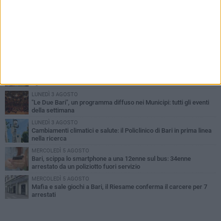
PIÙ LETTI QUESTA SETTIMANA
LUNEDÌ 3 AGOSTO
UEFA Euro 2032, formalizzata la disponibilità dello Stadio San
Nicola. Leccese: «Bari è pronta»
LUNEDÌ 3 AGOSTO
Continua la stagione dei mercati serali a Bari: il calendario di
agosto
LUNEDÌ 3 AGOSTO
"Le Due Bari", un programma diffuso nei Municipi: tutti gli eventi
della settimana
LUNEDÌ 3 AGOSTO
Cambiamenti climatici e salute: il Policlinico di Bari in prima linea
nella ricerca
MERCOLEDÌ 5 AGOSTO
Bari, scippa lo smartphone a una 12enne sul bus: 34enne
arrestato da un poliziotto fuori servizio
MERCOLEDÌ 5 AGOSTO
Mafia e sale giochi a Bari, il Riesame conferma il carcere per 7
arrestati