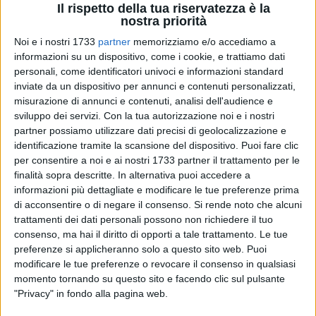
Il rispetto della tua riservatezza è la
nostra priorità
Noi e i nostri 1733
partner
memorizziamo e/o accediamo a
informazioni su un dispositivo, come i cookie, e trattiamo dati
personali, come identificatori univoci e informazioni standard
inviate da un dispositivo per annunci e contenuti personalizzati,
14
misurazione di annunci e contenuti, analisi dell'audience e
sviluppo dei servizi.
Con la tua autorizzazione noi e i nostri
partner possiamo utilizzare dati precisi di geolocalizzazione e
identificazione tramite la scansione del dispositivo. Puoi fare clic
Rimuovere i
fibromi uterini,
ovvero i tumori benigni femminili
per consentire a noi e ai nostri 1733 partner il trattamento per le
più frequenti, attraverso una procedura con microonde,
finalità sopra descritte. In alternativa puoi accedere a
senza bisturi, permettendo alle pazienti di tornare a casa
informazioni più dettagliate e modificare le tue preferenze prima
qualche ora dopo intervento. L'innovativa procedura di
di acconsentire o di negare il consenso.
Si rende noto che alcuni
miolisi ecoguidata con radiofrequenza e microonde è stata
trattamenti dei dati personali possono non richiedere il tuo
eseguita per la prima volta nel sud Italia al Policlinico di Bari,
consenso, ma hai il diritto di opporti a tale trattamento. Le tue
preferenze si applicheranno solo a questo sito web. Puoi
nell'ambito di una giornata di studio organizzata in
modificare le tue preferenze o revocare il consenso in qualsiasi
collaborazione con l'unità operativa di Fisiopatologia della
momento tornando su questo sito e facendo clic sul pulsante
riproduzione umana e P.M.A. della Asl Ba.
"Privacy" in fondo alla pagina web.