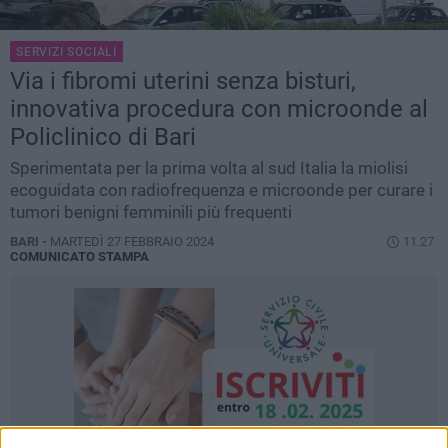
SERVIZI SOCIALI
Via i fibromi uterini senza bisturi,
innovativa procedura con microonde al
Policlinico di Bari
Sperimentata per la prima volta al sud Italia la miolisi
ecoguidata con radiofrequenza e microonde per curare i
tumori benigni femminili più frequenti
BARI -
MARTEDÌ 27 FEBBRAIO 2024
11.27
COMUNICATO STAMPA