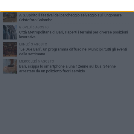
Nicola. Leccese: «Bari è pronta»
VENERDÌ 7 AGOSTO
A S.Spirito il festival del parcheggio selvaggio sul lungomare
Cristoforo Colombo
GIOVEDÌ 6 AGOSTO
Città Metropolitana di Bari, riaperti i termini per diverse posizioni
lavorative
LUNEDÌ 3 AGOSTO
"Le Due Bari", un programma diffuso nei Municipi: tutti gli eventi
della settimana
MERCOLEDÌ 5 AGOSTO
Bari, scippa lo smartphone a una 12enne sul bus: 34enne
arrestato da un poliziotto fuori servizio