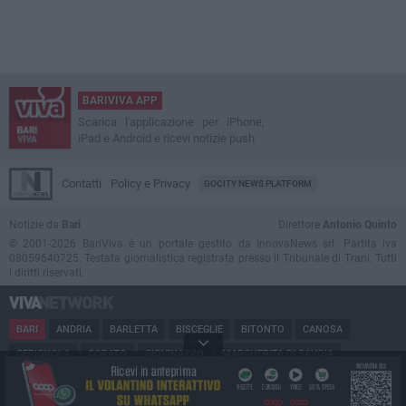
BARIVIVA APP
Scarica l'applicazione per iPhone,
iPad e Android e ricevi notizie push
Contatti
Policy e Privacy
GOCITY NEWS PLATFORM
Notizie da
Bari
Direttore
Antonio Quinto
© 2001-2026 BariViva è un portale gestito da InnovaNews srl. Partita iva
08059640725. Testata giornalistica registrata presso il Tribunale di Trani. Tutti
i diritti riservati.
BARI
ANDRIA
BARLETTA
BISCEGLIE
BITONTO
CANOSA
CERIGNOLA
CORATO
GIOVINAZZO
MARGHERITA DI SAVOIA
MINERVINO
MODUGNO
MOLFETTA
PUGLIA
RUVO
SAN FERDINANDO
SPINAZZOLA
TERLIZZI
TRANI
TRINITAPOLI