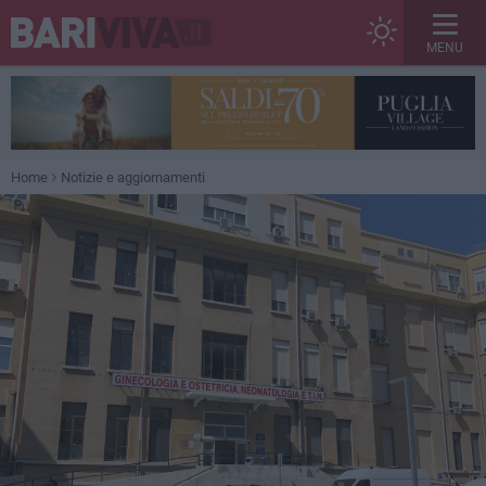
MENU
Home
Notizie e aggiornamenti