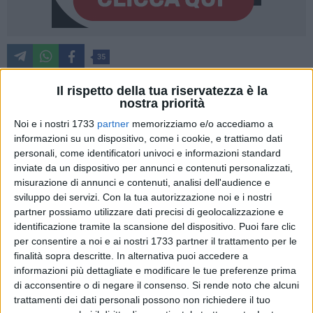
35
Il rispetto della tua riservatezza è la
nostra priorità
Questa mattina nella sala giunta di Palazzo di Città gli
Noi e i nostri 1733
partner
memorizziamo e/o accediamo a
assessori comunali allo Sport, Pietro Petruzzelli, e alle
informazioni su un dispositivo, come i cookie, e trattiamo dati
Culture, Ines Pierucci, hanno consegnato un riconoscimento
personali, come identificatori univoci e informazioni standard
al giovanissimo velista barese Marco De Nicolò, in forza al
inviate da un dispositivo per annunci e contenuti personalizzati,
Circolo della Vela di Bari, per gli ottimi risultati sportivi
misurazione di annunci e contenuti, analisi dell'audience e
conseguiti quest'anno.
sviluppo dei servizi.
Con la tua autorizzazione noi e i nostri
partner possiamo utilizzare dati precisi di geolocalizzazione e
identificazione tramite la scansione del dispositivo. Puoi fare clic
Alla premiazione, insieme ai genitori di Marco, hanno
per consentire a noi e ai nostri 1733 partner il trattamento per le
partecipato il direttore della sezione nautica del Circolo della
finalità sopra descritte. In alternativa puoi accedere a
Vela Luigi Bergamasco e l'allenatore categoria Optimist
informazioni più dettagliate e modificare le tue preferenze prima
Beppe Palumbo.
di acconsentire o di negare il consenso.
Si rende noto che alcuni
trattamenti dei dati personali possono non richiedere il tuo