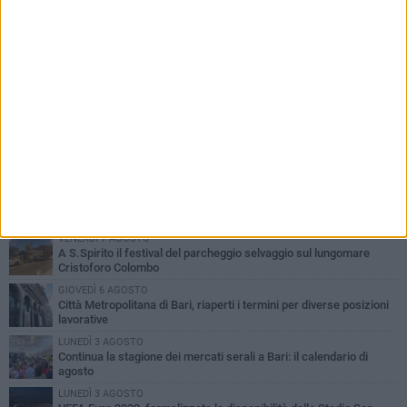
PIÙ LETTI QUESTA SETTIMANA
VENERDÌ 7 AGOSTO
A S.Spirito il festival del parcheggio selvaggio sul lungomare
Cristoforo Colombo
GIOVEDÌ 6 AGOSTO
Città Metropolitana di Bari, riaperti i termini per diverse posizioni
lavorative
LUNEDÌ 3 AGOSTO
Continua la stagione dei mercati serali a Bari: il calendario di
agosto
LUNEDÌ 3 AGOSTO