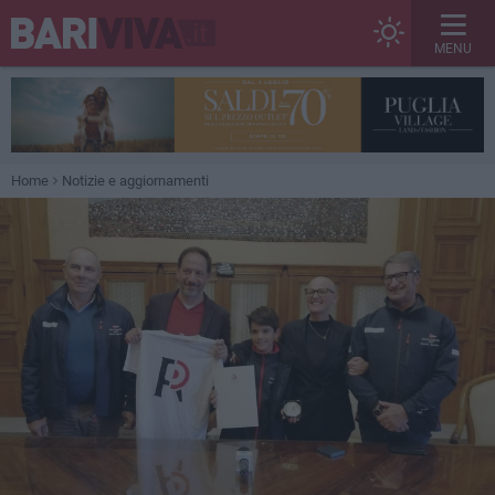
MENU
Home
Notizie e aggiornamenti