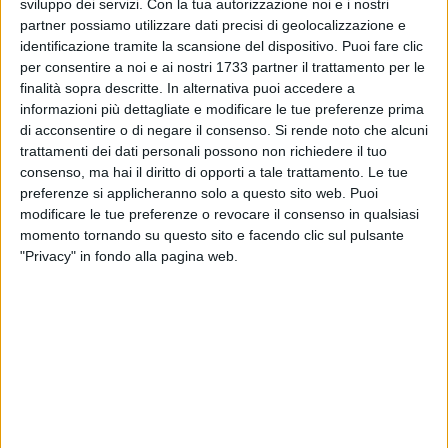
Congress of Mathematics
, il principale appuntamento della
sviluppo dei servizi.
Con la tua autorizzazione noi e i nostri
partner possiamo utilizzare dati precisi di geolocalizzazione e
matematica in Europa che si tiene ogni quattro anni e il cui
identificazione tramite la scansione del dispositivo. Puoi fare clic
comitato quest'anno era presieduto da Re Felipe VI di
per consentire a noi e ai nostri 1733 partner il trattamento per le
Spagna.
finalità sopra descritte. In alternativa puoi accedere a
informazioni più dettagliate e modificare le tue preferenze prima
Il premio è attribuito ogni 4 anni a dieci matematiche e
di acconsentire o di negare il consenso.
Si rende noto che alcuni
matematici europei, ed è comunemente visto come il più
trattamenti dei dati personali possono non richiedere il tuo
probabile "predittore" della
Medaglia Fields
, considerata il
consenso, ma hai il diritto di opporti a tale trattamento. Le tue
preferenze si applicheranno solo a questo sito web. Puoi
Nobel della matematica, che ha invece come limite di età 40
modificare le tue preferenze o revocare il consenso in qualsiasi
anni.
momento tornando su questo sito e facendo clic sul pulsante
"Privacy" in fondo alla pagina web.
Il Premio EMS, inaugurato nel 1992 e caratterizzato da un
"albo d'oro" ricco di figure di altissimo livello scientifico, è
stato vinto finora soltanto da quattro tra matematiche e
matematici italiani; di questi uno solo lavora in Italia, alla
Scuola Internazionale Superiore di Studi Avanzati di Trieste,
e si trovava al CNR all'epoca del Premio. L'assegnazione a
Cristiana De Filippis è quindi un evento di portata storica per
la matematica in Italia e per l'Università di Parma, che