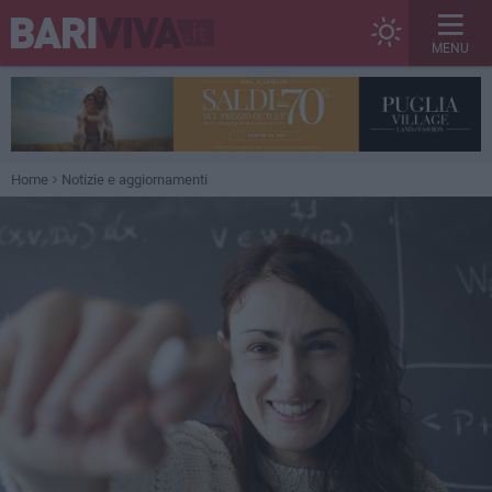
MENU
Home
Notizie e aggiornamenti