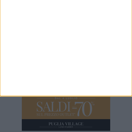
7 AGOSTO 2026
Mercato Bari, Verreth all'addio
7 AGOSTO 2026
35^ anniversario dell’arrivo della Vlora nel
porto di Bari: il programma degli appuntamenti