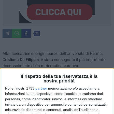
28
Alla ricercatrice di origini baresi dell'Università di Parma,
Cristiana De Filippis,
è stato consegnato il più importante
riconoscimento della matematica europea.
Il rispetto della tua riservatezza è la
A soli
31 anni
la studiosa ha vinto il premio della
European
nostra priorità
Mathematical Society
. L'Università di Parma è la prima
Noi e i nostri 1733
partner
memorizziamo e/o accediamo a
università italiana a riceverlo.
informazioni su un dispositivo, come i cookie, e trattiamo dati
personali, come identificatori univoci e informazioni standard
Il riconoscimento è stato consegnato stamattina al
Teatro
inviate da un dispositivo per annunci e contenuti personalizzati,
della Maestranza di Siviglia
in apertura dello
European
misurazione di annunci e contenuti, analisi dell'audience e