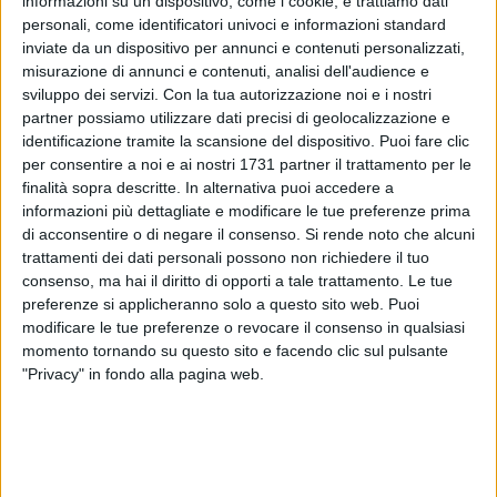
informazioni su un dispositivo, come i cookie, e trattiamo dati
personali, come identificatori univoci e informazioni standard
inviate da un dispositivo per annunci e contenuti personalizzati,
misurazione di annunci e contenuti, analisi dell'audience e
1
sviluppo dei servizi.
Con la tua autorizzazione noi e i nostri
partner possiamo utilizzare dati precisi di geolocalizzazione e
identificazione tramite la scansione del dispositivo. Puoi fare clic
"
Tutto all'improvviso"
è il nome dell'opera che è stata
per consentire a noi e ai nostri 1731 partner il trattamento per le
inaugurata nella mattinata di ieri nel
parco Rossani
.
finalità sopra descritte. In alternativa puoi accedere a
informazioni più dettagliate e modificare le tue preferenze prima
di acconsentire o di negare il consenso.
Si rende noto che alcuni
"Una scultura dedicata a tutte le
vittime del covid
, che
trattamenti dei dati personali possono non richiedere il tuo
l'artista
Carlo Nitri
ha voluto regalare alla città - ha
consenso, ma hai il diritto di opporti a tale trattamento. Le tue
dichiarato il sindaco,
Antonio Decaro
- un momento
preferenze si applicheranno solo a questo sito web. Puoi
importante, in un parco che è il simbolo della rinascita
nel
modificare le tue preferenze o revocare il consenso in qualsiasi
cuore della città
, che dà luogo chiuso ora è aperto e tutto da
momento tornando su questo sito e facendo clic sul pulsante
vivere, in cui la domenica mattina tante famiglie si
"Privacy" in fondo alla pagina web.
riuniscono per giocare e stare insieme".