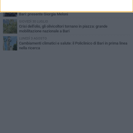
VENERDÌ 31 LUGLIO
Al via l'89ª Campionaria Internazionale della Fiera del Levante di
Bari: presente Giorgia Meloni
GIOVEDÌ 30 LUGLIO
Crisi dell’olio, gli olivicoltori tornano in piazza: grande
mobilitazione nazionale a Bari
LUNEDÌ 3 AGOSTO
Cambiamenti climatici e salute: il Policlinico di Bari in prima linea
nella ricerca