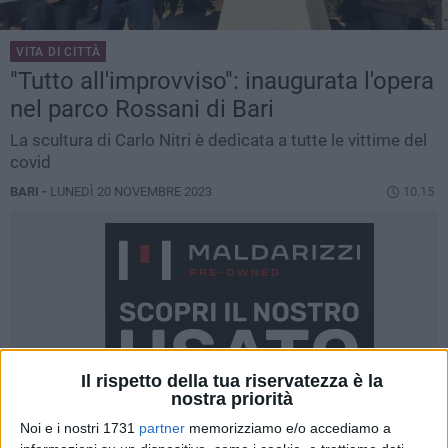
VITA DI CITTÀ
"Tutto all'improvviso": inaugurata l'opera
nel parco Rossani di Bari
La scultura di Carlo Nitri è dedicata a tutte le vittime del
covid
BARI -
LUNEDÌ 20 NOVEMBRE 2023
10.15
Il rispetto della tua riservatezza è la
nostra priorità
Noi e i nostri 1731
partner
memorizziamo e/o accediamo a