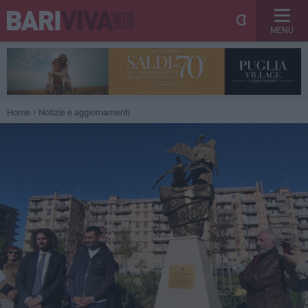
MENU
Home
Notizie e aggiornamenti