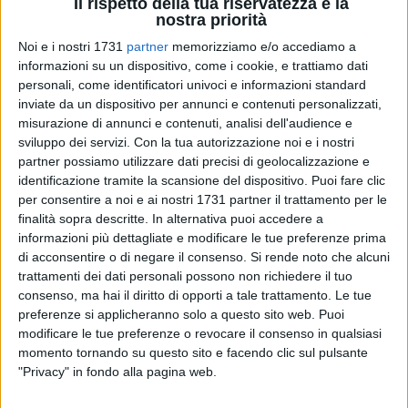
Il rispetto della tua riservatezza è la
nostra priorità
Noi e i nostri 1731
partner
memorizziamo e/o accediamo a
2
A cura di
informazioni su un dispositivo, come i cookie, e trattiamo dati
FIORELLA BARILE
personali, come identificatori univoci e informazioni standard
inviate da un dispositivo per annunci e contenuti personalizzati,
misurazione di annunci e contenuti, analisi dell'audience e
sviluppo dei servizi.
Con la tua autorizzazione noi e i nostri
"Tenuto conto dei contenuti della perizia depositata in questi
partner possiamo utilizzare dati precisi di geolocalizzazione e
giorni e resa nota dal procuratore della Repubblica Giuseppe
identificazione tramite la scansione del dispositivo. Puoi fare clic
Volpe, il direttore della ripartizione Urbanistica ed Edilizia
per consentire a noi e ai nostri 1731 partner il trattamento per le
privata, l'ingegner Pompeo Colacicco, ha sospeso l'agibilità e
finalità sopra descritte. In alternativa puoi accedere a
avviato il procedimento finalizzato alla revoca del certificato
informazioni più dettagliate e modificare le tue preferenze prima
di agibilità dell'immobile di via Nazariantz". E' quanto
di acconsentire o di negare il consenso.
Si rende noto che alcuni
trattamenti dei dati personali possono non richiedere il tuo
afferma il Comune di Bari dopo le polemiche sollevate in
consenso, ma hai il diritto di opporti a tale trattamento. Le tue
questi giorni a seguito dell'allarme lanciato da Volpe
preferenze si applicheranno solo a questo sito web. Puoi
(https://bit.ly/2khpZDM) dopo che l'Inail proprietaria
modificare le tue preferenze o revocare il consenso in qualsiasi
dell'immobile, aveva depositato un documento di 600 pagine
momento tornando su questo sito e facendo clic sul pulsante
in cui non viene fatta menzione di un 'rischio crollo', ma di
"Privacy" in fondo alla pagina web.
necessari lavori di consolidamento, lavori che potrebbero