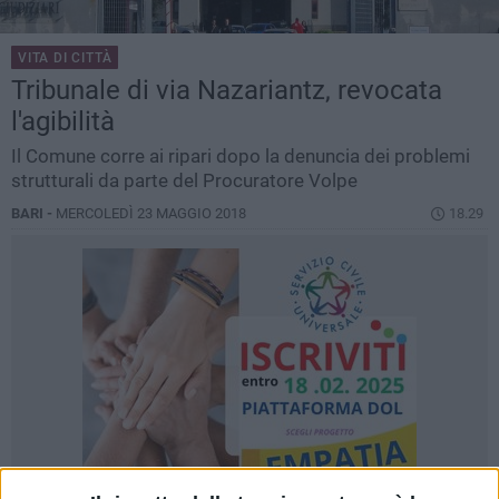
VITA DI CITTÀ
Tribunale di via Nazariantz, revocata
l'agibilità
Il Comune corre ai ripari dopo la denuncia dei problemi
strutturali da parte del Procuratore Volpe
BARI -
MERCOLEDÌ 23 MAGGIO 2018
18.29