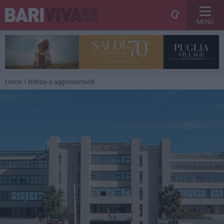
MENU
Home
Notizie e aggiornamenti