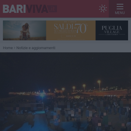
MENU
Home
Notizie e aggiornamenti