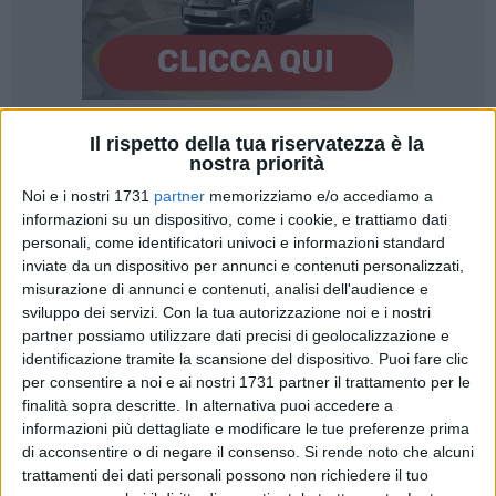
Il rispetto della tua riservatezza è la
10
nostra priorità
Noi e i nostri 1731
partner
memorizziamo e/o accediamo a
informazioni su un dispositivo, come i cookie, e trattiamo dati
Il Tar rigetta il ricorso presentato dai soggetti gestori della
personali, come identificatori univoci e informazioni standard
spiaggia pubblica di Bari Torre Quetta. I ricorrenti avevano
inviate da un dispositivo per annunci e contenuti personalizzati,
impugnato il provvedimento di rescissione del contratto di
misurazione di annunci e contenuti, analisi dell'audience e
concessione emanato dall'amministrazione comunale lo
sviluppo dei servizi.
Con la tua autorizzazione noi e i nostri
partner possiamo utilizzare dati precisi di geolocalizzazione e
scorso settembre, a fronte di una serie innumerevoli di
identificazione tramite la scansione del dispositivo. Puoi fare clic
contestazioni accertate.
per consentire a noi e ai nostri 1731 partner il trattamento per le
finalità sopra descritte. In alternativa puoi accedere a
Dopo la sentenza del Tar, la ripartizione Sviluppo economico
informazioni più dettagliate e modificare le tue preferenze prima
del Comune di Bari in queste ore sta predisponendo gli atti di
di acconsentire o di negare il consenso.
Si rende noto che alcuni
gara per avviare una nuova fase per l'area pubblica.
trattamenti dei dati personali possono non richiedere il tuo