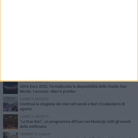
PIÙ LETTI QUESTA SETTIMANA
LUNEDÌ 3 AGOSTO
UEFA Euro 2032, formalizzata la disponibilità dello Stadio San
Nicola. Leccese: «Bari è pronta»
LUNEDÌ 3 AGOSTO
Continua la stagione dei mercati serali a Bari: il calendario di
agosto
LUNEDÌ 3 AGOSTO
"Le Due Bari", un programma diffuso nei Municipi: tutti gli eventi
della settimana
VENERDÌ 31 LUGLIO