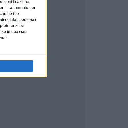
e identificazione
er il trattamento per
icare le tue
ti dei dati personali
 preferenze si
nso in qualsiasi
 web.