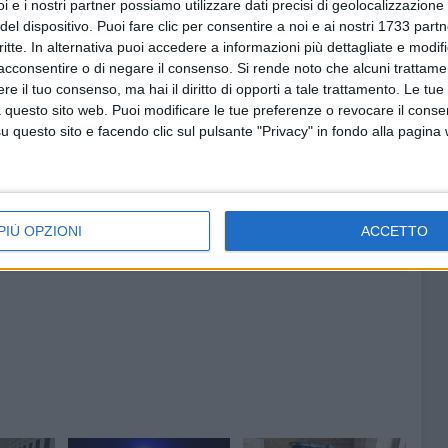
i e i nostri partner possiamo utilizzare dati precisi di geolocalizzazione 
o della Questura di Bari e su disposizione della
Procura
del dispositivo. Puoi fare clic per consentire a noi e ai nostri 1733 partn
si sono aperte le porte del carcere cittadino: l'ipotesi di
critte. In alternativa puoi accedere a informazioni più dettagliate e modif
acconsentire o di negare il consenso.
Si rende noto che alcuni trattamen
e il tuo consenso, ma hai il diritto di opporti a tale trattamento. Le tue
 questo sito web. Puoi modificare le tue preferenze o revocare il conse
questo sito e facendo clic sul pulsante "Privacy" in fondo alla pagina
7 AGOSTO 2026
giorni
Visita del Console Generale degli
me
Stati Uniti d’America a Napoli:
l'incontro con il prefetto di Bari
PIÙ OPZIONI
ACCETTO