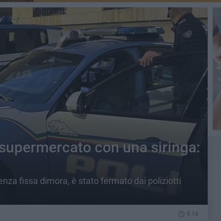
n supermercato con una siringa:
enza fissa dimora, è stato fermato dai poliziotti
9.14