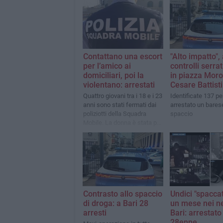
Contattano una escort
"Alto impatto",
per l’amico ai
controlli serrat
domiciliari, poi la
in piazza Moro
violentano: arrestati
Cesare Battisti
Quattro giovani tra i 18 e i 23
Identificate 137 p
anni sono stati fermati dai
arrestato un bares
poliziotti della Squadra
spaccio
Mobile. La donna è stata poi
abbandonata nelle
campagne di Monopoli
Contrasto allo spaccio
Undici "spaccat
di droga: a Bari 28
un mese nei ne
arresti
Bari: arrestato
28enne