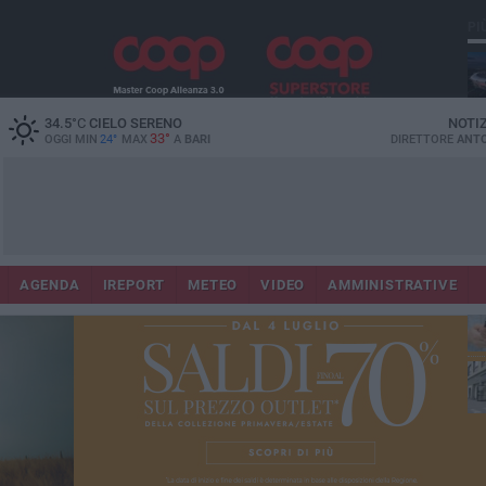
PI
Lec
34.5
°C
CIELO SERENO
NOTI
33°
OGGI MIN
24°
MAX
A
BARI
DIRETTORE
ANTO
AGENDA
IREPORT
METEO
VIDEO
AMMINISTRATIVE
ri
fuo