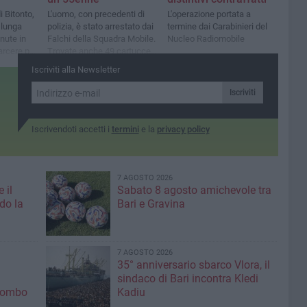
i Bitonto,
L'uomo, con precedenti di
L'operazione portata a
 lunga
polizia, è stato arrestato dai
termine dai Carabinieri del
enute in
Falchi della Squadra Mobile.
Nucleo Radiomobile
carcere per
Trovate anche 49 cartucce
inesplose
Iscriviti alla Newsletter
Iscriviti
Iscrivendoti accetti i
termini
e la
privacy policy
7 AGOSTO 2026
 il
Sabato 8 agosto amichevole tra
do la
Bari e Gravina
7 AGOSTO 2026
35° anniversario sbarco Vlora, il
sindaco di Bari incontra Kledi
olombo
Kadiu