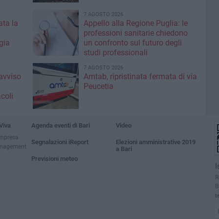
7 AGOSTO 2026
ta la
Appello alla Regione Puglia: le
professioni sanitarie chiedono
gia
un confronto sul futuro degli
studi professionali
7 AGOSTO 2026
'avviso
Amtab, ripristinata fermata di via
Peucetia
coli
Viva
Agenda eventi di Bari
Video
impresa
Segnalazioni iReport
Elezioni amministrative 2019
anagement
a Bari
Previsioni meteo
I
R
B
t