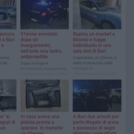
 ancora
51enne arrestato
Rapina un market a
i a Bari
dopo un
Bitonto e fugge.
 e
inseguimento,
Individuato in una
nell'auto una lastra
sala slot di Bari
antiproiettile
ersone,
Il rapinatore, un 22enne, è
e per
stato riconosciuto dalle
Dopo un lungo e
immagini di
movimentato inseguimento
videosorveglianza. Qualche
iniziato a Valenzano un'Alfa
minuto prima di entrare nel
Romeo Stelvio ha terminato
negozio era fuori a volto
la sua corsa in via Buozzi
scoperto
e" in
In casa aveva una
A Bari due arresti per
gozi di
pistola pronta a
porto illegale di arma
 un
sparare. In manette
e possesso di segni
un 55enne
distintivi contraffatti