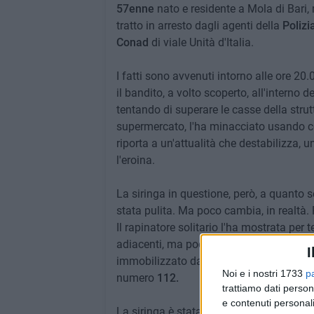
57enne
nato e residente a Mola di Bari,
tratto in arresto dagli agenti della
Polizi
Conad
di viale Unità d'Italia.
I fatti sono avvenuti intorno alle ore 20
il bandito, a volto scoperto, all'interno
tentando di superare le casse della stru
supermercato, l'ha minacciato usando 
riporta a un'attualità che destabilizza,
l'eroina.
La siringa in questione, però, a quanto
stata pulita. Ma poco cambia, in realtà. 
Il rapinatore solitario l'ha mostrata per
adiacenti, ma poco dopo, al termine di u
I
immobilizzato dai poliziotti delle
Volant
Noi e i nostri 1733
p
numero
112.
trattiamo dati person
e contenuti personali
La siringa è stata sottoposta a sequestr