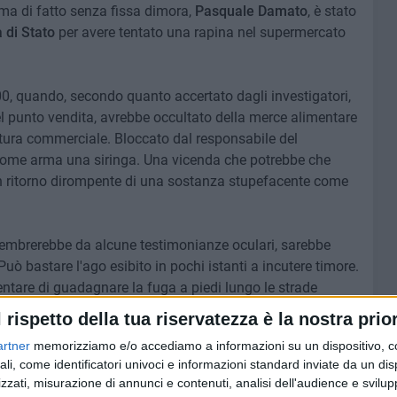
 ma di fatto senza fissa dimora,
Pasquale Damato
, è stato
a di Stato
per avere tentato una rapina nel supermercato
.00, quando, secondo quanto accertato dagli investigatori,
 del punto vendita, avrebbe occultato della merce alimentare
ttura commerciale. Bloccato dal responsabile del
come arma una siringa. Una vicenda che potrebbe che
 un ritorno dirompente di una sostanza stupefacente come
 sembrerebbe da alcune testimonianze oculari, sarebbe
Può bastare l'ago esibito in pochi istanti a incutere timore.
 tentare di guadagnare la fuga a piedi lungo le strade
na colluttazione sul marciapiede, è stato infine
l rispetto della tua riservatezza è la nostra prior
i
, arrivati rapidamente sul posto dopo l'allarme scattato al
artner
memorizziamo e/o accediamo a informazioni su un dispositivo, c
ali, come identificatori univoci e informazioni standard inviate da un di
zzati, misurazione di annunci e contenuti, analisi dell'audience e svilupp
o, mentre per il
57enne
, volto noto alle forze di polizia, al