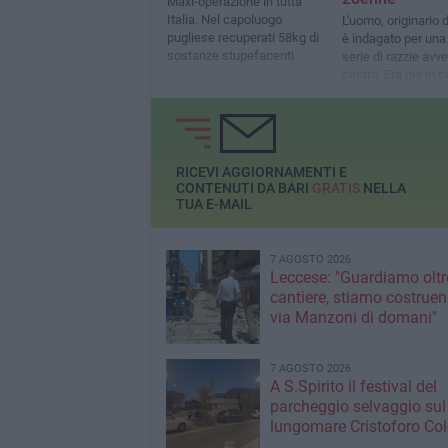
Maxi-operazione in tutta
Italia. Nel capoluogo
L'uomo, originario d
pugliese recuperati 58kg di
è indagato per una
sostanze stupefacenti
serie di razzie avv
centro. Era già in 
un altro furto
RICEVI AGGIORNAMENTI E
CONTENUTI DA BARI
GRATIS
NELLA
TUA E-MAIL
7 AGOSTO 2026
Leccese: "Guardiamo oltre
cantiere, stiamo costruen
via Manzoni di domani"
7 AGOSTO 2026
A S.Spirito il festival del
parcheggio selvaggio sul
lungomare Cristoforo C