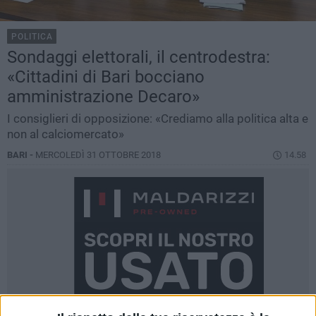
POLITICA
Sondaggi elettorali, il centrodestra:
«Cittadini di Bari bocciano
amministrazione Decaro»
I consiglieri di opposizione: «Crediamo alla politica alta e
non al calciomercato»
BARI -
MERCOLEDÌ 31 OTTOBRE 2018
14.58