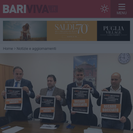
MENU
Home
Notizie e aggiornamenti