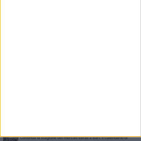
PIÙ LETTI QUESTA SETTIMANA
VENERDÌ 7 AGOSTO
A S.Spirito il festival del parcheggio selvaggio sul lungomare
Cristoforo Colombo
GIOVEDÌ 6 AGOSTO
Città Metropolitana di Bari, riaperti i termini per diverse posizioni
lavorative
LUNEDÌ 3 AGOSTO
Continua la stagione dei mercati serali a Bari: il calendario di