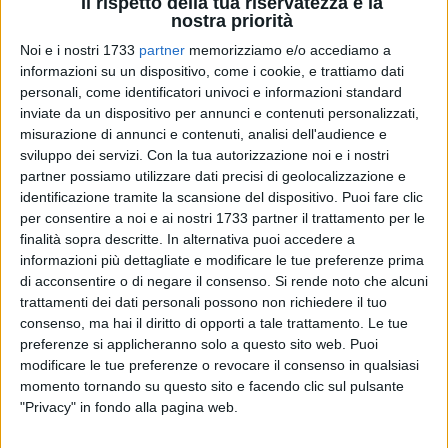
Il rispetto della tua riservatezza è la
nostra priorità
Noi e i nostri 1733
partner
memorizziamo e/o accediamo a
informazioni su un dispositivo, come i cookie, e trattiamo dati
personali, come identificatori univoci e informazioni standard
43
inviate da un dispositivo per annunci e contenuti personalizzati,
misurazione di annunci e contenuti, analisi dell'audience e
sviluppo dei servizi.
Con la tua autorizzazione noi e i nostri
Partito il conto alla rovescia verso le elezioni comunali, che a
partner possiamo utilizzare dati precisi di geolocalizzazione e
Bari si svolgeranno nella prossima primavera. A scandire il
identificazione tramite la scansione del dispositivo. Puoi fare clic
per consentire a noi e ai nostri 1733 partner il trattamento per le
count-down verso l'appuntamento con le urne sono i
finalità sopra descritte. In alternativa puoi accedere a
sondaggi elettorali e i dati elaborati dalle varie agenzie e
informazioni più dettagliate e modificare le tue preferenze prima
società, che accompagneranno l'elettorato barese fino alla
di acconsentire o di negare il consenso.
Si rende noto che alcuni
scelta: confermare il sindaco uscente Antonio Decaro o
trattamenti dei dati personali possono non richiedere il tuo
guardare altrove?
consenso, ma hai il diritto di opporti a tale trattamento. Le tue
preferenze si applicheranno solo a questo sito web. Puoi
Secondo i consiglieri comunali d'opposizione i baresi non
modificare le tue preferenze o revocare il consenso in qualsiasi
momento tornando su questo sito e facendo clic sul pulsante
avrebbero dubbi: «Centrodestra unito e che sopravanza il
"Privacy" in fondo alla pagina web.
centrosinistra a Bari», commentano gli esponenti del
centrodestra in conferenza stampa, illustrando il risultato di