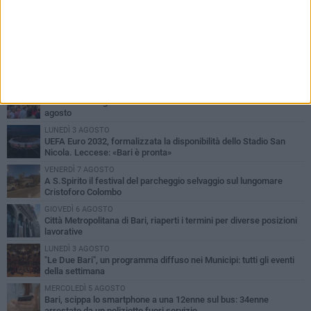
PIÙ LETTI QUESTA SETTIMANA
LUNEDÌ 3 AGOSTO
Continua la stagione dei mercati serali a Bari: il calendario di
agosto
LUNEDÌ 3 AGOSTO
UEFA Euro 2032, formalizzata la disponibilità dello Stadio San
Nicola. Leccese: «Bari è pronta»
VENERDÌ 7 AGOSTO
A S.Spirito il festival del parcheggio selvaggio sul lungomare
Cristoforo Colombo
GIOVEDÌ 6 AGOSTO
Città Metropolitana di Bari, riaperti i termini per diverse posizioni
lavorative
LUNEDÌ 3 AGOSTO
"Le Due Bari", un programma diffuso nei Municipi: tutti gli eventi
della settimana
MERCOLEDÌ 5 AGOSTO
Bari, scippa lo smartphone a una 12enne sul bus: 34enne
arrestato da un poliziotto fuori servizio