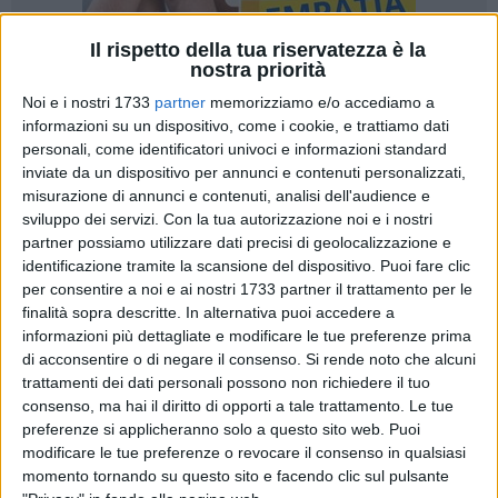
Il rispetto della tua riservatezza è la
nostra priorità
Noi e i nostri 1733
partner
memorizziamo e/o accediamo a
informazioni su un dispositivo, come i cookie, e trattiamo dati
8
personali, come identificatori univoci e informazioni standard
inviate da un dispositivo per annunci e contenuti personalizzati,
misurazione di annunci e contenuti, analisi dell'audience e
Mercatone Uno cessa la sua attività, smobilita e lascia
sviluppo dei servizi.
Con la tua autorizzazione noi e i nostri
incustoditi i suoi punti vendita in tutta Italia. A Bari, ma
partner possiamo utilizzare dati precisi di geolocalizzazione e
anche a Terlizzi e Francavilla Fontana, si sono registrati
identificazione tramite la scansione del dispositivo. Puoi fare clic
per consentire a noi e ai nostri 1733 partner il trattamento per le
assalti, furti e devastazioni all'interno dei locali ormai
finalità sopra descritte. In alternativa puoi accedere a
abbandonati dalla catena. Al punto che i dipendenti in
informazioni più dettagliate e modificare le tue preferenze prima
presidio stanno occupandosi anche di presidiare i locali per
di acconsentire o di negare il consenso.
Si rende noto che alcuni
evitare che gli "sciacalli" portino via la merce rimasta
trattamenti dei dati personali possono non richiedere il tuo
all'interno dei negozi.
consenso, ma hai il diritto di opporti a tale trattamento. Le tue
preferenze si applicheranno solo a questo sito web. Puoi
La Cgil richiama tutti all'ordine, ponendo l'accento
modificare le tue preferenze o revocare il consenso in qualsiasi
momento tornando su questo sito e facendo clic sul pulsante
sull'importanza di conservare integro il patrimonio