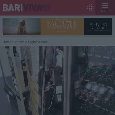
MENU
Home
Notizie e aggiornamenti