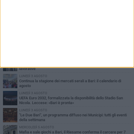
PIÙ LETTI QUESTA SETTIMANA
VENERDÌ 7 AGOSTO
A S.Spirito il festival del parcheggio selvaggio sul lungomare
Cristoforo Colombo
GIOVEDÌ 6 AGOSTO
Città Metropolitana di Bari, riaperti i termini per diverse posizioni
lavorative
LUNEDÌ 3 AGOSTO
Continua la stagione dei mercati serali a Bari: il calendario di
agosto
LUNEDÌ 3 AGOSTO
UEFA Euro 2032, formalizzata la disponibilità dello Stadio San
Nicola. Leccese: «Bari è pronta»
LUNEDÌ 3 AGOSTO
"Le Due Bari", un programma diffuso nei Municipi: tutti gli eventi
della settimana
MERCOLEDÌ 5 AGOSTO
Mafia e sale giochi a Bari, il Riesame conferma il carcere per 7