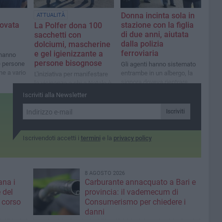
Donna incinta sola in
ATTUALITÀ
rovata
stazione con la figlia
La Polfer dona 100
di due anni, aiutata
sacchetti con
i
dalla polizia
dolciumi, mascherine
ferroviaria
e gel igienizzante a
 hanno
persone bisognose
e persone
Gli agenti hanno sistemato
ne a vario
entrambe in un albergo, la
L'iniziativa per manifestare
signora doveva rientrare
la vicinanza a chi a Natale è
nelle Marche ma aveva
solo ed è in una situazione
Iscriviti alla Newsletter
perso borsa e documenti
di disagio
Iscriviti
Iscrivendoti accetti i
termini
e la
privacy policy
8 AGOSTO 2026
ana i
Carburante annacquato a Bari e
 del
provincia: il vademecum di
 corso
Consumerismo per chiedere i
danni