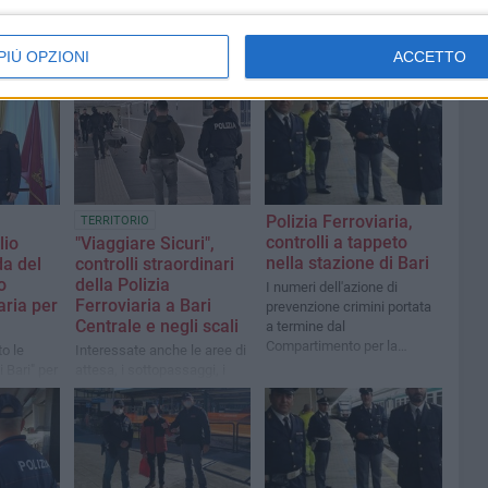
PIÙ OPZIONI
ACCETTO
Polizia Ferroviaria,
TERRITORIO
controlli a tappeto
lio
"Viaggiare Sicuri",
nella stazione di Bari
a del
controlli straordinari
o
della Polizia
I numeri dell'azione di
aria per
Ferroviaria a Bari
prevenzione crimini portata
Centrale e negli scali
a termine dal
Compartimento per la
o le
Interessate anche le aree di
Puglia, Basilicata e Molise
i Bari" per
attesa, i sottopassaggi, i
pegno
luoghi di ristoro e le zone
limitrofe