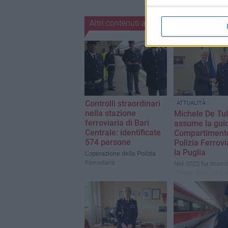
Altri contenuti a tema
Controlli straordinari
ATTUALITÀ
nella stazione
Michele De Tul
ferroviaria di Bari
assume la guid
Centrale: identificate
Compartiment
574 persone
Polizia Ferrovi
la Puglia
L'operazione della Polizia
Ferroviaria
Nel 2022 ha ricevut
"Chiavi della città d
il suo costante im