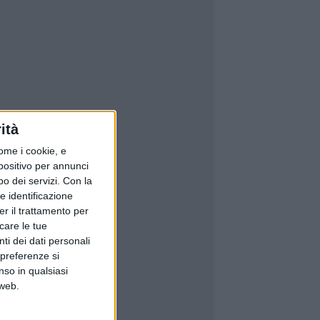
ità
ome i cookie, e
spositivo per annunci
o dei servizi.
Con la
e identificazione
er il trattamento per
icare le tue
ti dei dati personali
 preferenze si
nso in qualsiasi
 web.