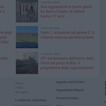
7 AGOSTO 2026
ino
Due aggressioni in pochi giorni
ri a
tra Bari e Corato: le vittime
hanno 17 anni
7 AGOSTO 2026
le degli
Serie C, scossone nel girone C: il
poli:
Catania verso la penalizzazione
i Bari
7 AGOSTO 2026
addio
35^ anniversario dell’arrivo della
Vlora nel porto di Bari: il
programma degli appuntamenti
Agenda eventi di Bari
Tennis
Volley
Segnalazioni iReport
Altri sport
Previsioni meteo
Le Rubriche di BariViva
I
T-innova per la tua impresa