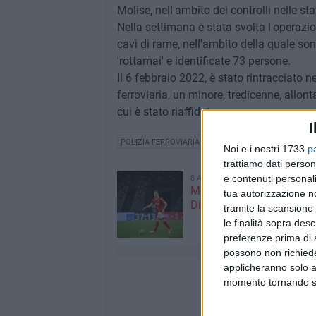
Molise, nell'ambito dei controlli nelle staz
Nella settimana è stata svolta l'operazio
cavi di rame, nell'ambito della quale s
'rottamai' e identificate 73 persone.
Il 6 febbraio 2022, è stato rintracciato ne
ferroviaria, un minore, tredicenne, allon
cui è stato riaffidato.
I
POLIZIA FERROVIARIA
Noi e i nostri 1733
p
trattiamo dati person
e contenuti personali
8 AGOSTO 2026
Mercato in uscita, anche
tua autorizzazione no
Dickmann lascia Bari
tramite la scansione 
le finalità sopra des
preferenze prima di 
possono non richieder
applicheranno solo a
momento tornando su 