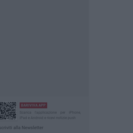
BARIVIVA APP
Scarica l'applicazione per iPhone,
iPad e Android e ricevi notizie push
scriviti alla Newsletter