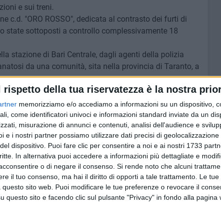
ioni e sui treni.
ne c.d. "ORO ROSSO", dedicata al contrasto dei furti di
ono state sottoposti a controllo complessivamente 18
lla stazione di Bari Centrale, dagli agenti della polizia
tanatosi da una comunità, sita nella provincia di Taranto, a
l rispetto della tua riservatezza è la nostra prior
artner
memorizziamo e/o accediamo a informazioni su un dispositivo, c
ali, come identificatori univoci e informazioni standard inviate da un di
zzati, misurazione di annunci e contenuti, analisi dell'audience e svilupp
8 AGOSTO 2026
"Aiutaci a fare i cartoni", parte la
i e i nostri partner possiamo utilizzare dati precisi di geolocalizzazione 
campagna per la raccolta sulla
del dispositivo. Puoi fare clic per consentire a noi e ai nostri 1733 partn
costa barese
critte. In alternativa puoi accedere a informazioni più dettagliate e modif
acconsentire o di negare il consenso.
Si rende noto che alcuni trattamen
e il tuo consenso, ma hai il diritto di opporti a tale trattamento. Le tue
 questo sito web. Puoi modificare le tue preferenze o revocare il conse
questo sito e facendo clic sul pulsante "Privacy" in fondo alla pagina