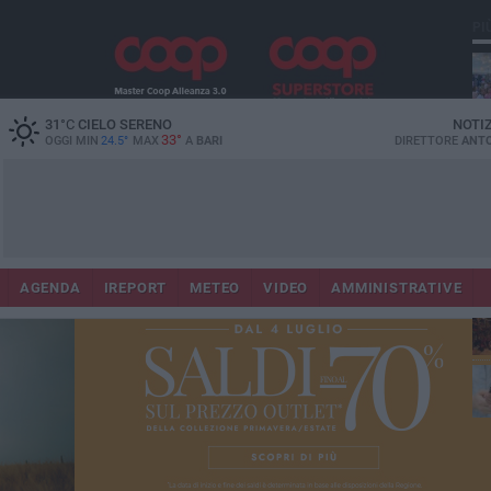
PI
31
°C
CIELO SERENO
NOTI
33°
OGGI MIN
24.5°
MAX
A
BARI
DIRETTORE
ANTO
Lec
Co
AGENDA
IREPORT
METEO
VIDEO
AMMINISTRATIVE
fuo