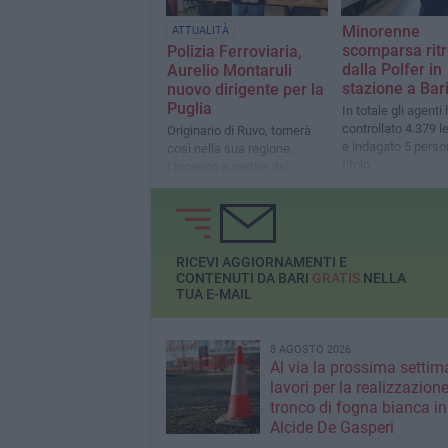
Minorenne
ATTUALITÀ
scomparsa rit
Polizia Ferroviaria,
dalla Polfer in
Aurelio Montaruli
stazione a Bar
nuovo dirigente per la
Puglia
In totale gli agenti
controllato 4.379 l
Originario di Ruvo, tornerà
e indagato 5 perso
così nella sua regione.
titolo
L'incarico a partire dal
prossimo 9 gennaio
RICEVI AGGIORNAMENTI E
CONTENUTI DA BARI
GRATIS
NELLA
TUA E-MAIL
8 AGOSTO 2026
Al via la prossima settim
lavori per la realizzazione
tronco di fogna bianca in
Alcide De Gasperi