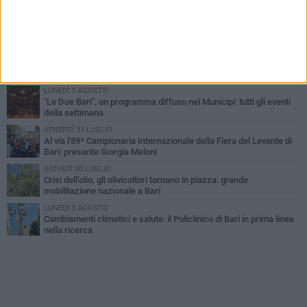
LUNEDÌ 3 AGOSTO
UEFA Euro 2032, formalizzata la disponibilità dello Stadio San
Nicola. Leccese: «Bari è pronta»
LUNEDÌ 3 AGOSTO
Continua la stagione dei mercati serali a Bari: il calendario di
agosto
LUNEDÌ 3 AGOSTO
"Le Due Bari", un programma diffuso nei Municipi: tutti gli eventi
della settimana
VENERDÌ 31 LUGLIO
Al via l'89ª Campionaria Internazionale della Fiera del Levante di
Bari: presente Giorgia Meloni
GIOVEDÌ 30 LUGLIO
Crisi dell’olio, gli olivicoltori tornano in piazza: grande
mobilitazione nazionale a Bari
LUNEDÌ 3 AGOSTO
Cambiamenti climatici e salute: il Policlinico di Bari in prima linea
nella ricerca