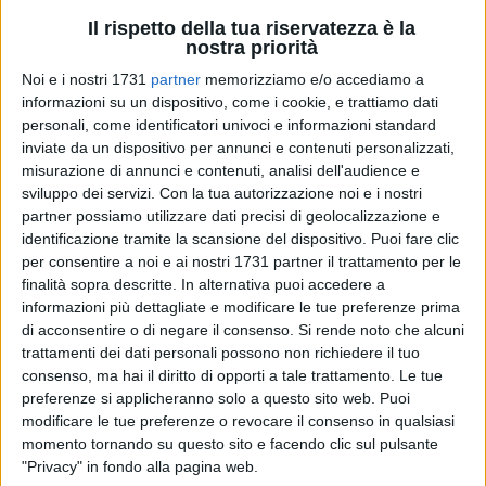
Il rispetto della tua riservatezza è la
nostra priorità
Noi e i nostri 1731
partner
memorizziamo e/o accediamo a
informazioni su un dispositivo, come i cookie, e trattiamo dati
personali, come identificatori univoci e informazioni standard
inviate da un dispositivo per annunci e contenuti personalizzati,
misurazione di annunci e contenuti, analisi dell'audience e
sviluppo dei servizi.
Con la tua autorizzazione noi e i nostri
Il
Dirigente Superiore della Polizia di Stato
Michele De
partner possiamo utilizzare dati precisi di geolocalizzazione e
Tullio
assume la
guida del Compartimento Polizia
identificazione tramite la scansione del dispositivo. Puoi fare clic
Ferroviaria per la Puglia
,
la Basilicata e il Molise
In data 2
per consentire a noi e ai nostri 1731 partner il trattamento per le
marzo 2026, il Dirigente Superiore della Polizia di Stato,
finalità sopra descritte. In alternativa puoi accedere a
Michele De Tullio, ha assunto ufficialmente l'incarico di
informazioni più dettagliate e modificare le tue preferenze prima
di acconsentire o di negare il consenso.
Si rende noto che alcuni
Dirigente del Compartimento di Polizia Ferroviaria per Puglia
trattamenti dei dati personali possono non richiedere il tuo
Basilicata e Molise.
consenso, ma hai il diritto di opporti a tale trattamento. Le tue
preferenze si applicheranno solo a questo sito web. Puoi
De Tullio vanta una carriera di altissimo profilo, iniziata nei
modificare le tue preferenze o revocare il consenso in qualsiasi
ruoli della Polizia di Stato nel 1989. Nel corso degli anni ha
momento tornando su questo sito e facendo clic sul pulsante
maturato una profonda esperienza operativa e investigativa,
"Privacy" in fondo alla pagina web.