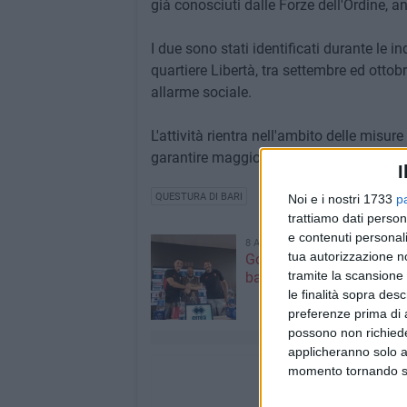
già conosciuti dalle Forze dell'Ordine, a
I due sono stati identificati durante le in
quartiere Libertà, tra settembre ed otto
allarme sociale.
L'attività rientra nell'ambito delle misur
garantire maggiore sicurezza nei luoghi d
I
QUESTURA DI BARI
Noi e i nostri 1733
p
trattiamo dati person
e contenuti personali
8 AGOSTO 2026
tua autorizzazione no
Gomez e Butic si present
tramite la scansione 
baresi
le finalità sopra des
preferenze prima di 
possono non richieder
applicheranno solo a
momento tornando su 