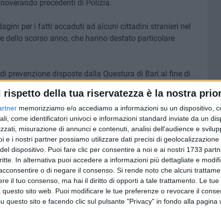
nnoverando precedenti di Polizia.
dagini per i fatti accaduti ad alcuni cittadini stranieri nel
bre dello scorso anno, che hanno destato particolare
e di prevenzione disposte dalla Questura di Bari al fine di
i aggregazione e contrastare episodi di illegalità diffusa.
l rispetto della tua riservatezza è la nostra prior
artner
memorizziamo e/o accediamo a informazioni su un dispositivo, c
ali, come identificatori univoci e informazioni standard inviate da un di
zzati, misurazione di annunci e contenuti, analisi dell'audience e svilupp
8 AGOSTO 2026
i e i nostri partner possiamo utilizzare dati precisi di geolocalizzazione 
ano ai
Mercato in uscita, anche
del dispositivo. Puoi fare clic per consentire a noi e ai nostri 1733 partn
Dickmann lascia Bari
critte. In alternativa puoi accedere a informazioni più dettagliate e modif
acconsentire o di negare il consenso.
Si rende noto che alcuni trattamen
e il tuo consenso, ma hai il diritto di opporti a tale trattamento. Le tue
 questo sito web. Puoi modificare le tue preferenze o revocare il conse
questo sito e facendo clic sul pulsante "Privacy" in fondo alla pagina