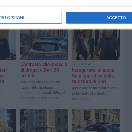
PIÙ OPZIONI
ACCETTO
Contrasto allo spaccio
ATTUALITÀ
di droga: a Bari 28
Bari
Inaugurata la nuova
arresti
vo
Sala operativa della
 IX
Questura di Bari
Maxi-operazione in tutta
Italia. Nel capoluogo
Rinnovate le infrastrutture e
o
pugliese recuperati 58kg di
potenziato l'apparato
sostanze stupefacenti
tecnologico
a
rtanza
e per la
li
 Puglia,
a