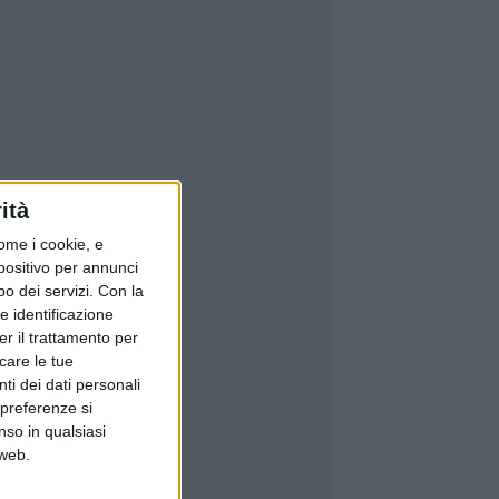
ità
ome i cookie, e
spositivo per annunci
o dei servizi.
Con la
e identificazione
er il trattamento per
icare le tue
ti dei dati personali
 preferenze si
nso in qualsiasi
 web.