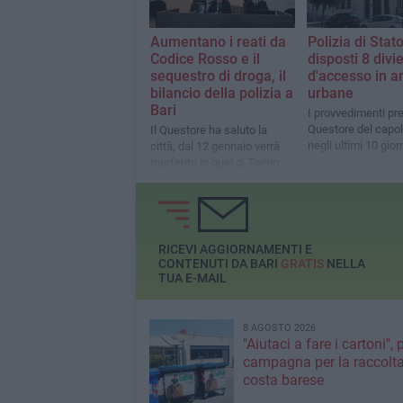
Aumentano i reati da
Polizia di Stato
Codice Rosso e il
disposti 8 divie
sequestro di droga, il
d'accesso in a
bilancio della polizia a
urbane
Bari
I provvedimenti pre
Questore del capo
Il Questore ha saluto la
negli ultimi 10 gior
città, dal 12 gennaio verrà
trasferito in quel di Torino
RICEVI AGGIORNAMENTI E
CONTENUTI DA BARI
GRATIS
NELLA
TUA E-MAIL
8 AGOSTO 2026
"Aiutaci a fare i cartoni", 
campagna per la raccolta
costa barese