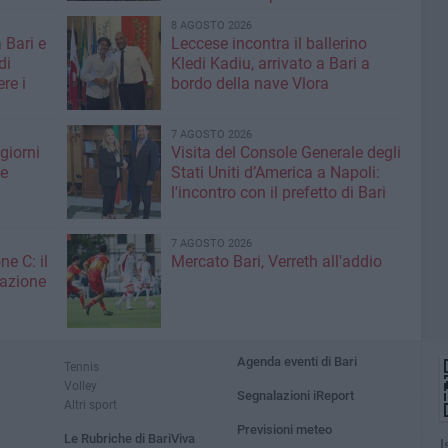
8 AGOSTO 2026
 Bari e
Leccese incontra il ballerino
di
Kledi Kadiu, arrivato a Bari a
re i
bordo della nave Vlora
7 AGOSTO 2026
giorni
Visita del Console Generale degli
me
Stati Uniti d’America a Napoli:
l'incontro con il prefetto di Bari
7 AGOSTO 2026
ne C: il
Mercato Bari, Verreth all'addio
zazione
Agenda eventi di Bari
Tennis
Volley
Segnalazioni iReport
Altri sport
Previsioni meteo
Le Rubriche di BariViva
I