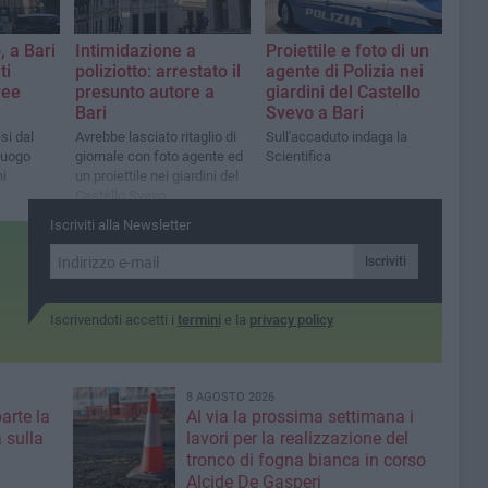
, a Bari
Intimidazione a
Proiettile e foto di un
ti
poliziotto: arrestato il
agente di Polizia nei
ree
presunto autore a
giardini del Castello
Bari
Svevo a Bari
si dal
Avrebbe lasciato ritaglio di
Sull'accaduto indaga la
luogo
giornale con foto agente ed
Scientifica
ni
un proiettile nei giardini del
Castello Svevo
Iscriviti alla Newsletter
Iscriviti
Iscrivendoti accetti i
termini
e la
privacy policy
8 AGOSTO 2026
parte la
Al via la prossima settimana i
 sulla
lavori per la realizzazione del
tronco di fogna bianca in corso
Alcide De Gasperi