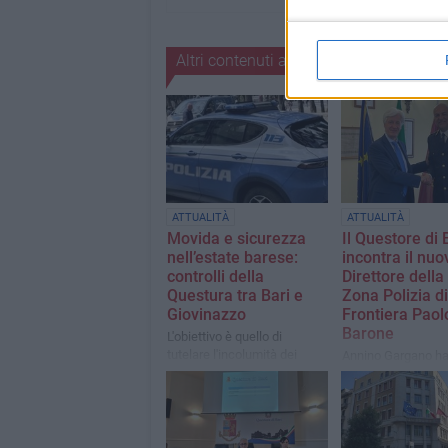
Altri contenuti a tema
ATTUALITÀ
ATTUALITÀ
Movida e sicurezza
Il Questore di 
nell’estate barese:
incontra il nuo
controlli della
Direttore della
Questura tra Bari e
Zona Polizia di
Giovinazzo
Frontiera Paol
Barone
L'obiettivo è quello di
tutelare l'incolumità dei
Annino Gargano h
giovani
sottolineato l'impo
della collaborazion
sicurezza degli sca
marittimi e aerei di
Molise e Basilicat