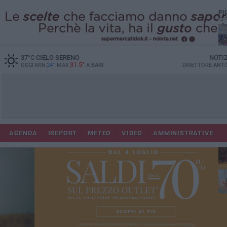
PI
37
°C
CIELO SERENO
NOTI
31.5°
OGGI MIN
24°
MAX
A
BARI
DIRETTORE
ANTO
Lec
Co
AGENDA
IREPORT
METEO
VIDEO
AMMINISTRATIVE
fuo