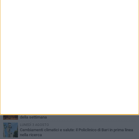
PIÙ LETTI QUESTA SETTIMANA
LUNEDÌ 3 AGOSTO
UEFA Euro 2032, formalizzata la disponibilità dello Stadio San
Nicola. Leccese: «Bari è pronta»
LUNEDÌ 3 AGOSTO
Continua la stagione dei mercati serali a Bari: il calendario di
agosto
LUNEDÌ 3 AGOSTO
"Le Due Bari", un programma diffuso nei Municipi: tutti gli eventi
della settimana
LUNEDÌ 3 AGOSTO
Cambiamenti climatici e salute: il Policlinico di Bari in prima linea
nella ricerca