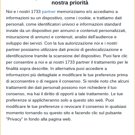
nostra priorità
Noi e i nostri 1733
partner
memorizziamo e/o accediamo a
informazioni su un dispositivo, come i cookie, e trattiamo dati
3
personali, come identificatori univoci e informazioni standard
inviate da un dispositivo per annunci e contenuti personalizzati,
misurazione di annunci e contenuti, analisi dell'audience e
sviluppo dei servizi.
Con la tua autorizzazione noi e i nostri
Ieri, 27 dicembre, il Questore
Massimo Gambino
ha
partner possiamo utilizzare dati precisi di geolocalizzazione e
inaugurato la nuova
Sala Operativa della Questura di Bari,
identificazione tramite la scansione del dispositivo. Puoi fare clic
al termine di un importante intervento di ammodernamento
per consentire a noi e ai nostri 1733 partner il trattamento per le
che ha interessato sia la componente infrastrutturale che
finalità sopra descritte. In alternativa puoi accedere a
quella tecnologica, con l'obiettivo di potenziare ulteriormente
informazioni più dettagliate e modificare le tue preferenze prima
la capacità di risposta alle esigenze di sicurezza della città.
di acconsentire o di negare il consenso.
Si rende noto che alcuni
trattamenti dei dati personali possono non richiedere il tuo
consenso, ma hai il diritto di opporti a tale trattamento. Le tue
L'intervento ha riguardato innanzitutto il completo
preferenze si applicheranno solo a questo sito web. Puoi
rinnovamento delle infrastrutture, al fine di garantire
modificare le tue preferenze o revocare il consenso in qualsiasi
ambienti di lavoro più efficienti, funzionali e conformi agli
momento tornando su questo sito e facendo clic sul pulsante
standard più avanzati.
"Privacy" in fondo alla pagina web.
Inoltre è stato potenziato l'apparato tecnologico della Sala,