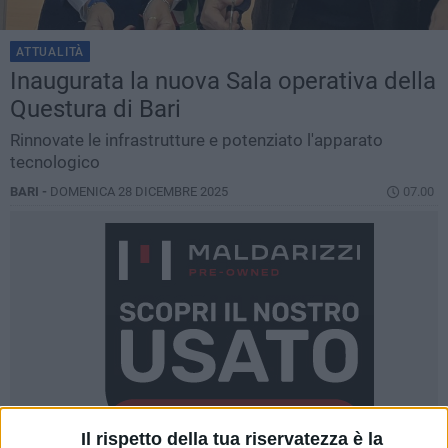
ATTUALITÀ
Inaugurata la nuova Sala operativa della
Questura di Bari
Rinnovate le infrastrutture e potenziato l'apparato
tecnologico
BARI -
DOMENICA 28 DICEMBRE 2025
07.00
Il rispetto della tua riservatezza è la