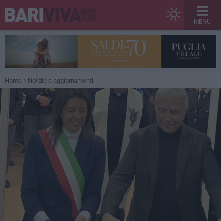
MENU
Home
Notizie e aggiornamenti