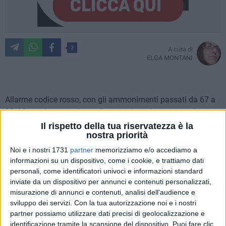
2
A cura di
ELGA MONTANI
Allarme codice rosso, con gli ammonimenti passati da 67 a
83. Ma anche attenzione allo spaccio e al consumo di
sostanze stupefacenti, con un quantitativo di droga
Il rispetto della tua riservatezza è la
nostra priorità
sequestra che supera i 170 grammi (contro gli oltre 114mila
del 2024). Più Daspo (96 contro 45) e Dacur (40 contro 22)
Noi e i nostri 1731
partner
memorizziamo e/o accediamo a
con sette parcheggiatori abusivi sottoposti a questa misura
informazioni su un dispositivo, come i cookie, e trattiamo dati
personali, come identificatori univoci e informazioni standard
contro i 5 dello scorso anno.
inviate da un dispositivo per annunci e contenuti personalizzati,
misurazione di annunci e contenuti, analisi dell'audience e
Sono i dati che emergono dal report consuntivo del 2025
sviluppo dei servizi.
Con la tua autorizzazione noi e i nostri
della Questura di Bari, presentato stamattina da Massimo
partner possiamo utilizzare dati precisi di geolocalizzazione e
Gambino. Il questore ha voluto così saluta la città visto il
identificazione tramite la scansione del dispositivo. Puoi fare clic