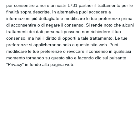
suo trasferimento a partire dal 12 gennaio in quel di Torino.
per consentire a noi e ai nostri 1731 partner il trattamento per le
finalità sopra descritte. In alternativa puoi accedere a
informazioni più dettagliate e modificare le tue preferenze prima
«Ho trovato Bari molto cambiata da quando c'ero stato negli
di acconsentire o di negare il consenso.
Si rende noto che alcuni
anni '90 - ha sottolineato Gambino - oggi è una città turistica
trattamenti dei dati personali possono non richiedere il tuo
e lavorare per la sicurezza aiuta a far sì che questo settore
consenso, ma hai il diritto di opporti a tale trattamento. Le tue
possa ancora prosperare. In questo anno ricordo l'episodio
preferenze si applicheranno solo a questo sito web. Puoi
del crollo quando con i nostri uomini siamo stati lì fino a che
modificare le tue preferenze o revocare il consenso in qualsiasi
hanno estratto viva la signora, ma anche dopo per evitare
momento tornando su questo sito e facendo clic sul pulsante
episodi di sciacallaggio».
"Privacy" in fondo alla pagina web.
In allegato l'intervista con le dichiarazione complete di
Gambino.