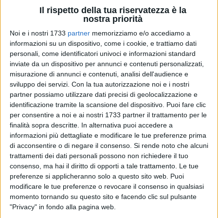
pareti trasparenti, permeabili alla vista, che consentiranno ai
Il rispetto della tua riservatezza è la
cittadini di osservare dal Museo la città e il mare, in direzione
nostra priorità
sud est, verso Bari vecchia e molo San Nicola.
Noi e i nostri 1733
partner
memorizziamo e/o accediamo a
informazioni su un dispositivo, come i cookie, e trattiamo dati
Per quanto riguarda gli spazi esterni, invece, prende forma la
personali, come identificatori univoci e informazioni standard
"passeggiata sul mare"
in legno: è in corso, infatti, la posa in
inviate da un dispositivo per annunci e contenuti personalizzati,
opera delle pedane in legno, pensate da progetto come
misurazione di annunci e contenuti, analisi dell'audience e
sviluppo dei servizi.
Con la tua autorizzazione noi e i nostri
piattaforme fisse multifunzionali, che richiederà alcune
partner possiamo utilizzare dati precisi di geolocalizzazione e
settimane per essere ultimata. Le pedane saranno collegate
identificazione tramite la scansione del dispositivo. Puoi fare clic
alla strada con listoni lunghi 11 metri che consentiranno, in
per consentire a noi e ai nostri 1733 partner il trattamento per le
futuro, di fare proseguire la passeggiata in legno per ulteriori
finalità sopra descritte. In alternativa puoi accedere a
metri, a costeggiare Bari vecchia. A verificare l'andamento
informazioni più dettagliate e modificare le tue preferenze prima
dei lavori è stato il sindaco, nel corso di un sopralluogo.
di acconsentire o di negare il consenso.
Si rende noto che alcuni
trattamenti dei dati personali possono non richiedere il tuo
consenso, ma hai il diritto di opporti a tale trattamento. Le tue
Il restyling del Molo Sant'Antonio, avviato con gli interventi a
preferenze si applicheranno solo a questo sito web. Puoi
mare per la realizzazione dei nuovi frangiflutti necessari
modificare le tue preferenze o revocare il consenso in qualsiasi
all'esecuzione del nuovo molo, rientra nel più ampio disegno
momento tornando su questo sito e facendo clic sul pulsante
di riqualificazione del lungomare di Bari vecchia che è stato
"Privacy" in fondo alla pagina web.
messo a punto approfondendo tutti gli aspetti legati al