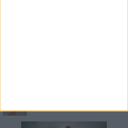
7 AGOSTO 2026
Leccese: "Guardiamo oltre il cantiere, stiamo
costruendo la via Manzoni di domani"
7 AGOSTO 2026
A S.Spirito il festival del parcheggio selvaggio
sul lungomare Cristoforo Colombo
7 AGOSTO 2026
35° anniversario sbarco Vlora, il sindaco di Bari
incontra Kledi Kadiu
7 AGOSTO 2026
A San Girolamo posizionata la passerella per
migliorare l'accessibilità della spiaggia libera