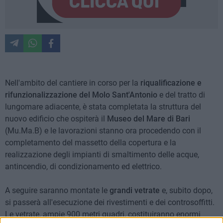
Nell'ambito del cantiere in corso per la
riqualificazione e
rifunzionalizzazione del Molo Sant'Antonio
e del tratto di
lungomare adiacente, è stata completata la struttura del
nuovo edificio che ospiterà il
Museo del Mare di Bari
(Mu.Ma.B) e le lavorazioni stanno ora procedendo con il
completamento del massetto della copertura e la
realizzazione degli impianti di smaltimento delle acque,
antincendio, di condizionamento ed elettrico.
A seguire saranno montate le
grandi vetrate
e, subito dopo,
si passerà all'esecuzione dei rivestimenti e dei controsoffitti.
Le vetrate, ampie 900 metri quadri, costituiranno enormi