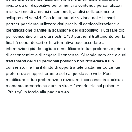
inviate da un dispositivo per annunci e contenuti personalizzati,
misurazione di annunci e contenuti, analisi dell'audience e
sviluppo dei servizi.
Con la tua autorizzazione noi e i nostri
partner possiamo utilizzare dati precisi di geolocalizzazione e
5
identificazione tramite la scansione del dispositivo. Puoi fare clic
per consentire a noi e ai nostri 1733 partner il trattamento per le
finalità sopra descritte. In alternativa puoi accedere a
informazioni più dettagliate e modificare le tue preferenze prima
In Puglia sono 450 i seggi aperti per accogliere il popolo dem
di acconsentire o di negare il consenso.
Si rende noto che alcuni
che oggi è chiamato a votare per scegliere il segretario del
trattamenti dei dati personali possono non richiedere il tuo
partito tra l'ex premier Matteo Renzi, il guardasigilli Andrea
consenso, ma hai il diritto di opporti a tale trattamento. Le tue
Orlando e il governatore della Puglia, Michele Emiliano.
preferenze si applicheranno solo a questo sito web. Puoi
modificare le tue preferenze o revocare il consenso in qualsiasi
I seggi sono stati allestiti prevalentemente nelle sedi di
momento tornando su questo sito e facendo clic sul pulsante
partito e in alcuni gazebo.
Possono votare anche i non
"Privacy" in fondo alla pagina web.
iscritti al Pd che sono però chiamati a versare un contributo
minimo di due euro
. In alcuni seggi - come in quello di Bari
di via Zara, dove ha votato anche Michele Emiliano - sono
state segnalate code tra gli elettori. In tutto sono state
stampate in Puglia 220mila schede elettorali.