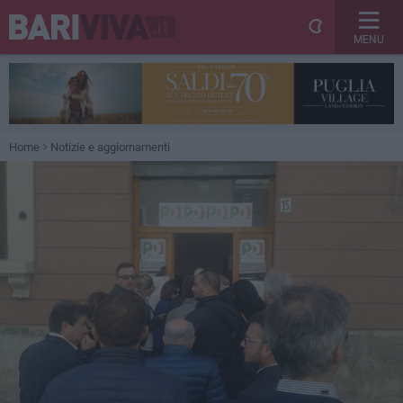
MENU
Home
Notizie e aggiornamenti