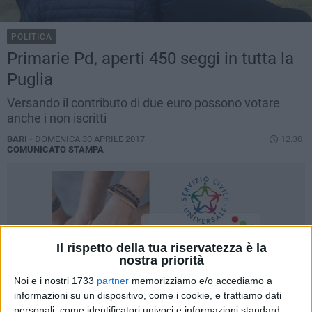
POLITICA
Primarie Pd, aperti 450 seggi in tutta la
Puglia
Versando il contributo di due euro possono votare
anche i non iscritti
BARI -
DOMENICA 30 APRILE 2017
12.30
COMUNICATO STAMPA
Il rispetto della tua riservatezza è la
nostra priorità
Noi e i nostri 1733
partner
memorizziamo e/o accediamo a
informazioni su un dispositivo, come i cookie, e trattiamo dati
personali, come identificatori univoci e informazioni standard