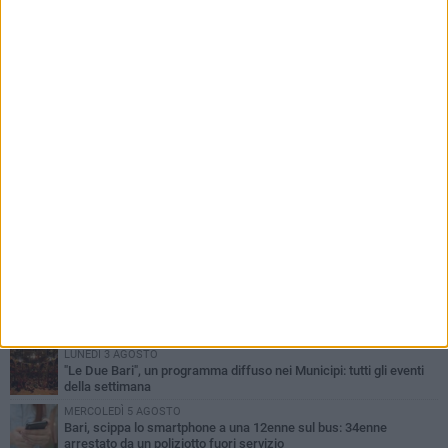
PIÙ LETTI QUESTA SETTIMANA
LUNEDÌ 3 AGOSTO
Continua la stagione dei mercati serali a Bari: il calendario di
agosto
LUNEDÌ 3 AGOSTO
UEFA Euro 2032, formalizzata la disponibilità dello Stadio San
Nicola. Leccese: «Bari è pronta»
VENERDÌ 7 AGOSTO
A S.Spirito il festival del parcheggio selvaggio sul lungomare
Cristoforo Colombo
GIOVEDÌ 6 AGOSTO
Città Metropolitana di Bari, riaperti i termini per diverse posizioni
lavorative
LUNEDÌ 3 AGOSTO
"Le Due Bari", un programma diffuso nei Municipi: tutti gli eventi
della settimana
MERCOLEDÌ 5 AGOSTO
Bari, scippa lo smartphone a una 12enne sul bus: 34enne
arrestato da un poliziotto fuori servizio