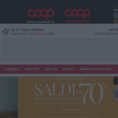
PI
Co
32.5
°C
CIELO SERENO
NOTI
31.5°
OGGI MIN
25°
MAX
A
BARI
DIRETTORE
ANTO
AGENDA
IREPORT
METEO
VIDEO
AMMINISTRATIVE
Lec