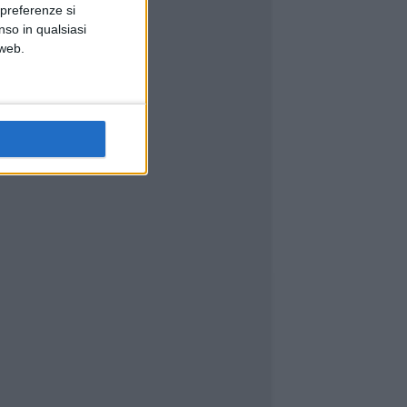
 preferenze si
nso in qualsiasi
 web.