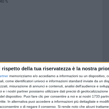
,40 %
22 %
l rispetto della tua riservatezza è la nostra prior
 %
artner
memorizziamo e/o accediamo a informazioni su un dispositivo, c
ali, come identificatori univoci e informazioni standard inviate da un di
zzati, misurazione di annunci e contenuti, analisi dell'audience e svilupp
i e i nostri partner possiamo utilizzare dati precisi di geolocalizzazione 
del dispositivo. Puoi fare clic per consentire a noi e ai nostri 1733 partn
critte. In alternativa puoi accedere a informazioni più dettagliate e modif
acconsentire o di negare il consenso.
Si rende noto che alcuni trattamen