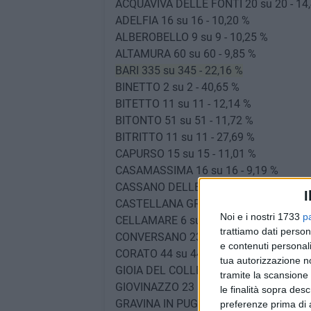
ACQUAVIVA DELLE FONTI 20 su 20 - 14
ADELFIA 16 su 16 - 10,20 %
ALBEROBELLO 9 su 9 - 10,25 %
ALTAMURA 60 su 60 - 9,85 %
BARI 335 su 345 - 22,16 %
BINETTO 2 su 2 - 40,65 %
BITETTO 11 su 11 - 12,14 %
BITONTO 51 su 51 - 11,72 %
BITRITTO 11 su 11 - 27,69 %
CAPURSO 15 su 15 - 11,01 %
CASAMASSIMA 16 su 16 - 9,19 %
CASSANO DELLE MURGE 13 su 13 - 12,
I
CASTELLANA GROTTE 18 su 18 - 12,89
Noi e i nostri 1733
p
CELLAMARE 6 su 6 - 24,40 %
trattiamo dati person
CONVERSANO 23 su 23 - 10,75 %
e contenuti personali
CORATO 44 su 44 - 13,42 %
tua autorizzazione no
GIOIA DEL COLLE 25 su 25 - 25,63 %
tramite la scansione 
GIOVINAZZO 23 su 23 - 12,48 %
le finalità sopra des
GRAVINA IN PUGLIA 34 su 34 - 11,38 %
preferenze prima di 