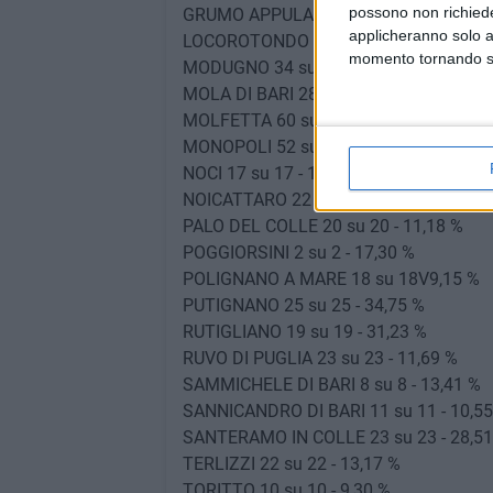
possono non richieder
GRUMO APPULA 12 su 12 - 12,06 %
applicheranno solo a
LOCOROTONDO 12 su 12 - 10,08 %
momento tornando su 
MODUGNO 34 su 34 - 11,87 %
MOLA DI BARI 28 su 28 - 7,73 %
MOLFETTA 60 su 60 - 10,26 %
MONOPOLI 52 su 52 - 8,69 %
NOCI 17 su 17 - 12,21 %
NOICATTARO 22 su 22 - 9,99 %
PALO DEL COLLE 20 su 20 - 11,18 %
POGGIORSINI 2 su 2 - 17,30 %
POLIGNANO A MARE 18 su 18V9,15 %
PUTIGNANO 25 su 25 - 34,75 %
RUTIGLIANO 19 su 19 - 31,23 %
RUVO DI PUGLIA 23 su 23 - 11,69 %
SAMMICHELE DI BARI 8 su 8 - 13,41 %
SANNICANDRO DI BARI 11 su 11 - 10,55
SANTERAMO IN COLLE 23 su 23 - 28,51
TERLIZZI 22 su 22 - 13,17 %
TORITTO 10 su 10 - 9,30 %