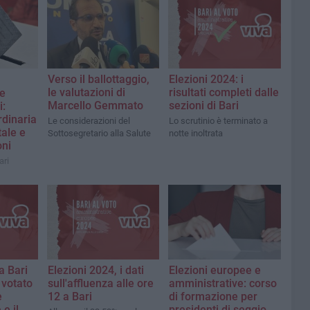
Verso il ballottaggio,
Elezioni 2024: i
le valutazioni di
risultati completi dalle
re
Marcello Gemmato
sezioni di Bari
i:
rdinaria
Le considerazioni del
Lo scrutinio è terminato a
tale e
Sottosegretario alla Salute
notte inoltrata
oni
ari
a Bari
Elezioni 2024, i dati
Elezioni europee e
 votato
sull'affluenza alle ore
amministrative: corso
e
12 a Bari
di formazione per
e il
presidenti di seggio