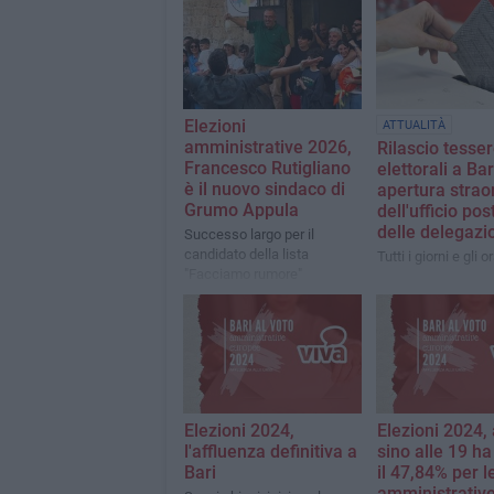
Elezioni
ATTUALITÀ
amministrative 2026,
Rilascio tesse
Francesco Rutigliano
elettorali a Bar
è il nuovo sindaco di
apertura strao
Grumo Appula
dell'ufficio pos
delle delegazi
Successo largo per il
candidato della lista
Tutti i giorni e gli or
"Facciamo rumore"
Elezioni 2024,
Elezioni 2024, 
l'affluenza definitiva a
sino alle 19 ha
Bari
il 47,84% per l
amministrative 