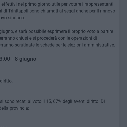
fettivi nel primo giorno utile per votare i rappresentanti
ni di Trinitapoli sono chiamati ai seggi anche per il rinnovo
uovo sindaco.
ugno, e sarà possibile esprimere il proprio voto a partire
verranno chiusi e si procederà con le operazioni di
rranno scrutinate le schede per le elezioni amministrative.
23:00 - 8 giugno
iritto.
i sono recati al voto il 15, 67% degli aventi diritto. Di
della provincia: