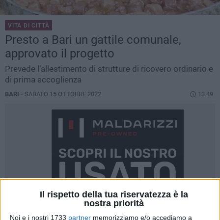
VITA DI CITTÀ
Presto a Bari un gattile comunale,
approvato il progetto
Prevede l’allestimento di strutture di ricovero ordinario e
di prima accoglienza
BARI -
SABATO 15 OTTOBRE 2022
13.49
Il rispetto della tua riservatezza è la
nostra priorità
Noi e i nostri 1733
partner
memorizziamo e/o accediamo a