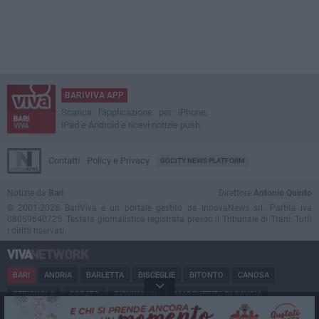
BARIVIVA APP
Scarica l'applicazione per iPhone,
iPad e Android e ricevi notizie push
Contatti
Policy e Privacy
GOCITY NEWS PLATFORM
Notizie da
Bari
Direttore
Antonio Quinto
© 2001-2026 BariViva è un portale gestito da InnovaNews srl. Partita iva
08059640725. Testata giornalistica registrata presso il Tribunale di Trani. Tutti
i diritti riservati.
BARI
ANDRIA
BARLETTA
BISCEGLIE
BITONTO
CANOSA
CERIGNOLA
CORATO
GIOVINAZZO
MARGHERITA DI SAVOIA
MINERVINO
MODUGNO
MOLFETTA
PUGLIA
RUVO