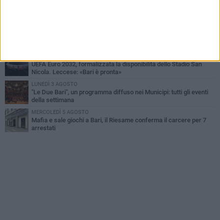
GIOVEDÌ 6 AGOSTO
Città Metropolitana di Bari, riaperti i termini per diverse posizioni
lavorative
LUNEDÌ 3 AGOSTO
Continua la stagione dei mercati serali a Bari: il calendario di
agosto
LUNEDÌ 3 AGOSTO
UEFA Euro 2032, formalizzata la disponibilità dello Stadio San
Nicola. Leccese: «Bari è pronta»
LUNEDÌ 3 AGOSTO
"Le Due Bari", un programma diffuso nei Municipi: tutti gli eventi
della settimana
MERCOLEDÌ 5 AGOSTO
Mafia e sale giochi a Bari, il Riesame conferma il carcere per 7
arrestati