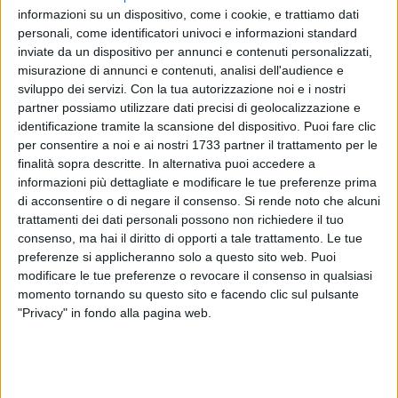
informazioni su un dispositivo, come i cookie, e trattiamo dati
personali, come identificatori univoci e informazioni standard
inviate da un dispositivo per annunci e contenuti personalizzati,
72
misurazione di annunci e contenuti, analisi dell'audience e
sviluppo dei servizi.
Con la tua autorizzazione noi e i nostri
partner possiamo utilizzare dati precisi di geolocalizzazione e
identificazione tramite la scansione del dispositivo. Puoi fare clic
La giunta ha approvato ieri, su proposta dell'assessore ai
per consentire a noi e ai nostri 1733 partner il trattamento per le
Lavori pubblici Giuseppe Galasso, lo studio di fattibilità per
finalità sopra descritte. In alternativa puoi accedere a
l'esecuzione di un gattile comunale in via Lindemann, nella
informazioni più dettagliate e modificare le tue preferenze prima
zona industriale di Bari, da realizzare in una delle due
di acconsentire o di negare il consenso.
Si rende noto che alcuni
strutture riservate al canile comunale mai attivata. Si tratta
trattamenti dei dati personali possono non richiedere il tuo
del primo centro del genere in città, dove sarà possibile
consenso, ma hai il diritto di opporti a tale trattamento. Le tue
ospitare i gatti liberi sul territorio cittadino.
preferenze si applicheranno solo a questo sito web. Puoi
modificare le tue preferenze o revocare il consenso in qualsiasi
Il progetto prevede l'allestimento di strutture di ricovero
momento tornando su questo sito e facendo clic sul pulsante
ordinario e di prima accoglienza, di un reparto destinato ai
"Privacy" in fondo alla pagina web.
cuccioli, un'area sanitaria dotata di box di isolamento per i
gatti portatori di malattie infettive, un locale per il deposito di
alimenti, uno di preparazione dei pasti, un'area per l'attività
di adozione, spogliatoi e di locali ad uso del personale.