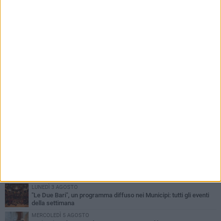
PIÙ LETTI QUESTA SETTIMANA
LUNEDÌ 3 AGOSTO
Continua la stagione dei mercati serali a Bari: il calendario di
agosto
LUNEDÌ 3 AGOSTO
UEFA Euro 2032, formalizzata la disponibilità dello Stadio San
Nicola. Leccese: «Bari è pronta»
VENERDÌ 7 AGOSTO
A S.Spirito il festival del parcheggio selvaggio sul lungomare
Cristoforo Colombo
GIOVEDÌ 6 AGOSTO
Città Metropolitana di Bari, riaperti i termini per diverse posizioni
lavorative
LUNEDÌ 3 AGOSTO
"Le Due Bari", un programma diffuso nei Municipi: tutti gli eventi
della settimana
MERCOLEDÌ 5 AGOSTO