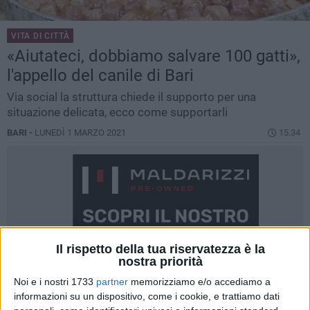
VITA DI CITTÀ
«Aiutateci, dobbiamo salvare 100 gatti»,
l'appello del canile di Bari
Via social la struttura chiede il supporto per una
situazione delicata, ecco come supportarli
BARI -
LUNEDÌ 1 MARZO 2021
15.34
Il rispetto della tua riservatezza è la
nostra priorità
Noi e i nostri 1733
partner
memorizziamo e/o accediamo a
informazioni su un dispositivo, come i cookie, e trattiamo dati