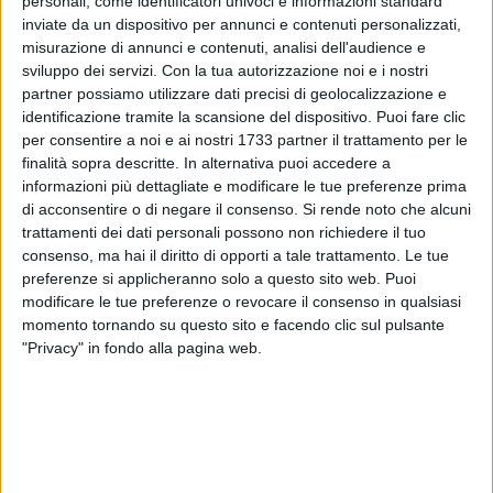
personali, come identificatori univoci e informazioni standard
inviate da un dispositivo per annunci e contenuti personalizzati,
misurazione di annunci e contenuti, analisi dell'audience e
sviluppo dei servizi.
Con la tua autorizzazione noi e i nostri
826
partner possiamo utilizzare dati precisi di geolocalizzazione e
identificazione tramite la scansione del dispositivo. Puoi fare clic
per consentire a noi e ai nostri 1733 partner il trattamento per le
«Attenzione! Urgentissimo su Bari! Per situazione di estrema
finalità sopra descritte. In alternativa puoi accedere a
gravità, ripetiamo estrema gravità, serve cibo secco e umido
informazioni più dettagliate e modificare le tue preferenze prima
di acconsentire o di negare il consenso.
Si rende noto che alcuni
per gatti di qualsiasi tipologia, sabbietta, donazioni. Circa
trattamenti dei dati personali possono non richiedere il tuo
100 gatti vanno soccorsi nell'immediato, preghiamo
consenso, ma hai il diritto di opporti a tale trattamento. Le tue
chiunque possa supportarci di raccogliere questo appello. Si
preferenze si applicheranno solo a questo sito web. Puoi
accettano buoni spesa presso qualsiasi rivenditore cibo e,
modificare le tue preferenze o revocare il consenso in qualsiasi
ripetiamo, cibo e sabbia, sono i beni di prima necessità».
momento tornando su questo sito e facendo clic sul pulsante
"Privacy" in fondo alla pagina web.
Questo l'appello disperato lanciato questa mattina dal
Canile Sanitario di Bari attraverso la sua pagina Facebook.
Per problemi di privacy non è al momento possibile
comunicare altro in merito alla situazione, ma chiunque
voglia contribuire anche con poco può contattarli attraverso