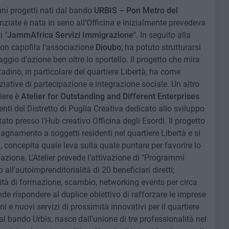
uni progetti nati dal bando
URBIS – Pon Metro del
anziate è nata in seno all'Officina e inizialmente prevedeva
i "
JammAfrica Servizi Immigrazione
". In seguito alla
con capofila l'associazione
Dioubo
, ha potuto strutturarsi
ggio d'azione ben oltre lo sportello. Il progetto che mira
tadino, in particolare del quartiere Libertà, ha come
iziative di partecipazione e integrazione sociale. Un altro
iere è
Atelier for Outstanding and Different Enterprises
enti del Distretto di Puglia Creativa dedicato allo sviluppo
tato presso l'Hub creativo Officina degli Esordi. Il progetto
agnamento a soggetti residenti nel quartiere Libertà e si
 concepita quale leva sulla quale puntare per favorire lo
azione. L'Atelier prevede l'attivazione di "Programmi
o all'autoimprenditorialità di 20 beneficiari diretti;
tività di formazione, scambio, networking events per circa
nde rispondere al duplice obiettivo di rafforzare le imprese
ni e nuovi servizi di prossimità innovativi per il quartiere
l bando Urbis, nasce dall'unione di tre professionalità nel