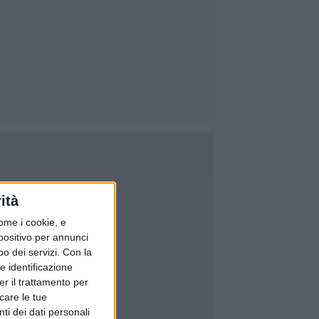
ità
ome i cookie, e
spositivo per annunci
o dei servizi.
Con la
e identificazione
er il trattamento per
icare le tue
ti dei dati personali