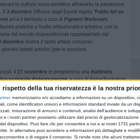
servare la cultura russo-sovietica attraverso la percezione
. Il
3 dicembre
Officina degli Esordi ospita "
Public Art on
eet art e il territorio a cura di
Pigment Workroom
.
one pratiche a livello istituzionale e artistico, con la
usione del mondo imprenditoriale rappresentato dal
9 dicembre
ritorna il tanto atteso concorso
 giovani talenti artistici (per le iscrizioni
ccoli. Il
21 novembre
in programma una
mattinata
ziativa nazionale #ioleggoperché
, a cura di Spine Bookstore,
oteche scolastiche; nella stessa giornata un momento di
l rispetto della tua riservatezza è la nostra prior
anizzato dalla
Bimbintin Onlus
, per la Giornata Mondiale
artner
memorizziamo e/o accediamo a informazioni su un dispositivo, c
to di confronto tra operatori nel settore dell'educazione
ali, come identificatori univoci e informazioni standard inviate da un di
da dal titolo "
La qualità del sistema integrato 0-6
",
zzati, misurazione di annunci e contenuti, analisi dell'audience e svilupp
 e Infanzia Puglia con il Comune di Bari.
i e i nostri partner possiamo utilizzare dati precisi di geolocalizzazione 
del dispositivo. Puoi fare clic per consentire a noi e ai nostri 1731 partn
critte. In alternativa puoi accedere a informazioni più dettagliate e modif
rden
, è affidata a
Gardo srl
che sta promuovendo una
acconsentire o di negare il consenso.
Si rende noto che alcuni trattamen
e di
serate erasmus (lunedì)
, serate
LGBTQI+ (giovedì),
di