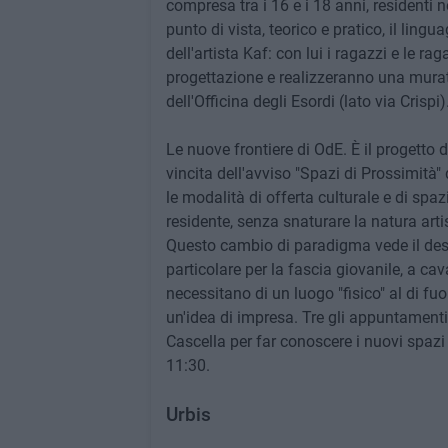
compresa tra i 16 e i 18 anni, residenti ne
punto di vista, teorico e pratico, il lingu
dell'artista Kaf: con lui i ragazzi e le r
progettazione e realizzeranno una murata
dell'Officina degli Esordi (lato via Crispi)
Le nuove frontiere di OdE. È il progetto 
vincita dell'avviso "Spazi di Prossimità"
le modalità di offerta culturale e di spaz
residente, senza snaturare la natura art
Questo cambio di paradigma vede il desi
particolare per la fascia giovanile, a ca
necessitano di un luogo "fisico" al di fu
un'idea di impresa. Tre gli appuntamenti
Cascella per far conoscere i nuovi spazi 
11:30.
Urbis