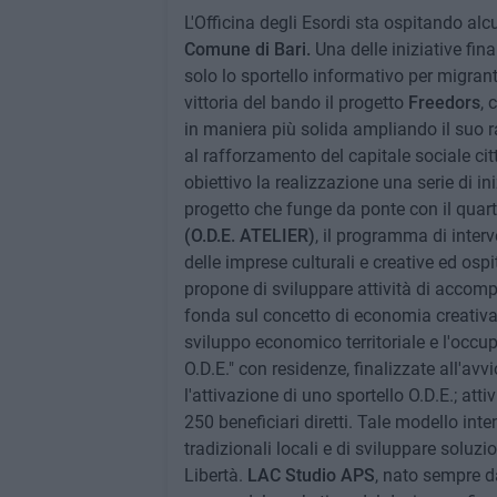
L'Officina degli Esordi sta ospitando alc
Comune di Bari.
Una delle iniziative fin
solo lo sportello informativo per migrant
vittoria del bando il progetto
Freedors
, 
in maniera più solida ampliando il suo ra
al rafforzamento del capitale sociale cit
obiettivo la realizzazione una serie di in
progetto che funge da ponte con il quart
(O.D.E. ATELIER)
, il programma di interv
delle imprese culturali e creative ed ospi
propone di sviluppare attività di accomp
fonda sul concetto di economia creativa,
sviluppo economico territoriale e l'occup
O.D.E." con residenze, finalizzate all'avvi
l'attivazione di uno sportello O.D.E.; at
250 beneficiari diretti. Tale modello inte
tradizionali locali e di sviluppare soluzio
Libertà.
LAC Studio APS
, nato sempre da