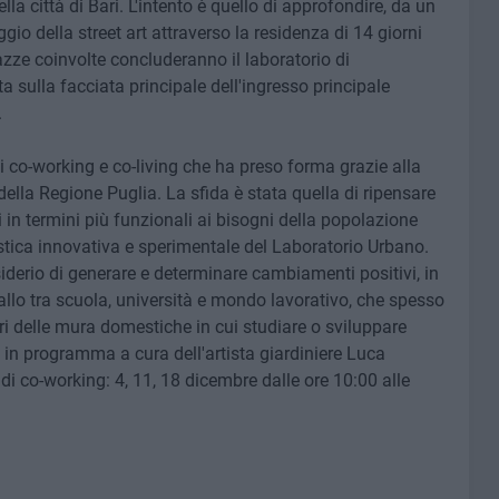
lla città di Bari. L'intento è quello di approfondire, da un
aggio della street art attraverso la residenza di 14 giorni
agazze coinvolte concluderanno il laboratorio di
 sulla facciata principale dell'ingresso principale
.
di co-working e co-living che ha preso forma grazie alla
 della Regione Puglia. La sfida è stata quella di ripensare
i in termini più funzionali ai bisogni della popolazione
istica innovativa e sperimentale del Laboratorio Urbano.
derio di generare e determinare cambiamenti positivi, in
vallo tra scuola, università e mondo lavorativo, che spesso
ori delle mura domestiche in cui studiare o sviluppare
 in programma a cura dell'artista giardiniere Luca
di co-working: 4, 11, 18 dicembre dalle ore 10:00 alle