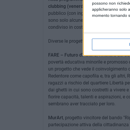
possono non richieder
clubbing (venerdì), live music (sabato)
applicheranno solo a
pubblico (con ingresso diretto da via Tre
momento tornando su 
sono solo alcune delle iniziative promos
condiviso in costante aggiornamento e ch
Diverse le progettualità in corso avviate
FARE – Futuro d'Autore
, vincitore del b
povertà educativa minorile e promosso da
un progetto che vede il coinvolgimento di 
Redentore come capofila e, tra gli altri, 
ragazzi a rischio del quartiere Libertà per 
dai ghetti in cui sono costretti a vivere e
fiorire capacità, talenti e aspirazioni, e 
sembrano aver tracciato per loro.
MurArt
, progetto vincitore del bando "Ri
partecipazione attiva della cittadinanza