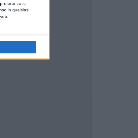
 preferenze si
nso in qualsiasi
 web.