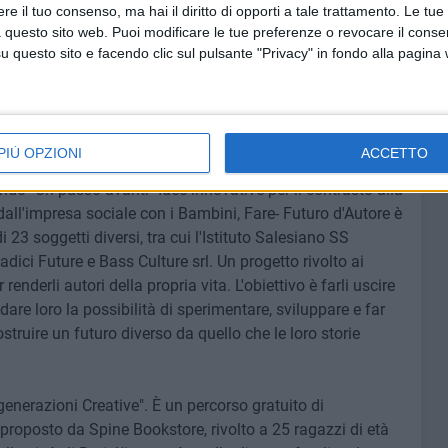
e il tuo consenso, ma hai il diritto di opporti a tale trattamento. Le tue
.
Il punto ristoro è una zona free internet ed è aperto al
 questo sito web. Puoi modificare le tue preferenze o revocare il conse
visani) dal lunedì al sabato dalle 9:00 alle 23:00. Queste
questo sito e facendo clic sul pulsante "Privacy" in fondo alla pagina
se dall'Officina degli Esordi che vanta un calendario
e punta a proporre un cartellone per tutte le età.
 dal laboratorio urbano.
PIÙ OPZIONI
ACCETTO
ando "Un passo avanti" Idee innovative per il contrasto alla
ll'impresa sociale con i Bambini, Fare- Futuro d'Autore è
23 soggetti diversi, tra cui l'Istituto Salesiano SS
Radici Future e Bass Culture srl. Un progetto rivolto ai
renderli autori della propria vita. L'obiettivo è farli uscire
 dare loro la possibilità di sperimentare, sviluppare e far
costruire un futuro diverso da quello che le loro storie
generazioni Creative". È un percorso gratuito di
 proposto da Spine Bookstore, rivolto a 25 ragazzi di età