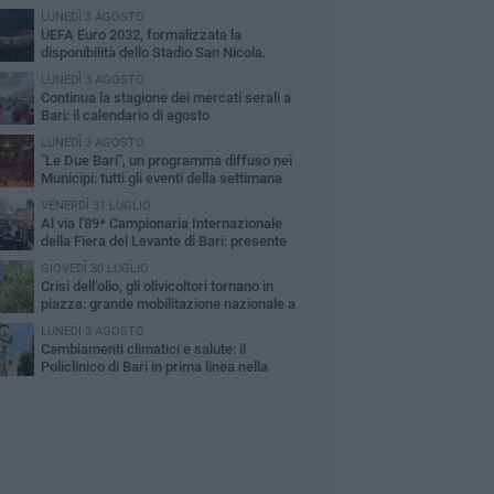
LUNEDÌ 3 AGOSTO
UEFA Euro 2032, formalizzata la
disponibilità dello Stadio San Nicola.
cese: «Bari è pronta»
LUNEDÌ 3 AGOSTO
Continua la stagione dei mercati serali a
Bari: il calendario di agosto
LUNEDÌ 3 AGOSTO
"Le Due Bari", un programma diffuso nei
Municipi: tutti gli eventi della settimana
VENERDÌ 31 LUGLIO
Al via l'89ª Campionaria Internazionale
della Fiera del Levante di Bari: presente
orgia Meloni
GIOVEDÌ 30 LUGLIO
Crisi dell’olio, gli olivicoltori tornano in
piazza: grande mobilitazione nazionale a
i
LUNEDÌ 3 AGOSTO
Cambiamenti climatici e salute: il
Policlinico di Bari in prima linea nella
cerca