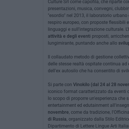
Culture Srl come capofila, che riparte c
presentazioni, musica, convegni, clubbing
"esordio" nel 2013, il laboratorio urbano 
respiro europeo, con proposte flessibili e
linguaggi e sull'integrazione culturale. L
attività e degli event
i proposti, arricc
lungimirante, puntando anche allo
svilu
Il collaudato metodo di gestione collett
delle stesse realtà ospitate continua ad
dell'ex autosilo che ha consentito di sv
Si parte con
Vinokilo (dal 24 al 28 nov
iconico format caratterizzato da eventi c
lo scopo di proporre un'esperienza che su
entertainment ed edutainment all'insegn
novembre
, come da tradizione, l'Offici
di Russia
, organizzato dalla Stilo Editri
Dipartimento di Lettere Lingue Arti Italia