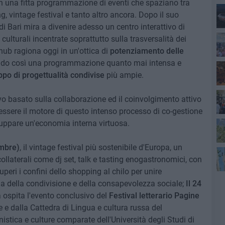
on una fitta programmazione di eventi che spaziano tra
, vintage festival e tanto altro ancora. Dopo il suo
di Bari mira a divenire adesso un centro interattivo di
Lec
 culturali incentrate soprattutto sulla trasversalità dei
'hub ragiona oggi in un'ottica di
potenziamento delle
hendo così una programmazione quanto mai intensa e
ppo di progettualità condivise
più ampie.
ivo basato sulla collaborazione ed il coinvolgimento attivo
 essere il motore di questo intenso processo di co-gestione
Gi
iluppare un'economia interna virtuosa.
embre)
, il vintage festival più sostenibile d'Europa, un
Bar
ollaterali come dj set, talk e tasting enogastronomici, con
peri i confini dello shopping al chilo per unire
ri
a della condivisione e della consapevolezza sociale;
Il 24
na ospita l'evento conclusivo del
Festival letterario Pagine
ce e dalla Cattedra di Lingua e cultura russa del
nistica e culture comparate dell'Università degli Studi di