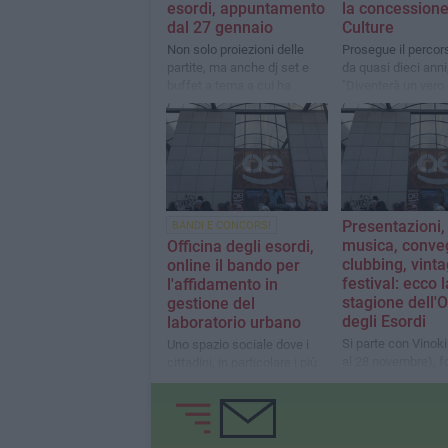
esordi, appuntamento
la concessione
dal 27 gennaio
Culture
Non solo proiezioni delle
Prosegue il percors
partite, ma anche dj set e
da quasi dieci anni
buffet a tema a cui ha
"Diventerà un vero
aderito anche il Bari.
culturale"
"Momento di convivialità per
la cittadinanza"
Presentazioni,
BANDI E CONCORSI
musica, conveg
Officina degli esordi,
clubbing, vint
online il bando per
festival: ecco 
l'affidamento in
stagione dell'O
gestione del
degli Esordi
laboratorio urbano
Si parte con Vinoki
Uno spazio sociale dove i
al 28 novembre), f
cittadini, in particolare i più
caratterizzato da e
giovani, possano sviluppare
collaterali come dj 
i propri progetti culturali
e tasting enogastr