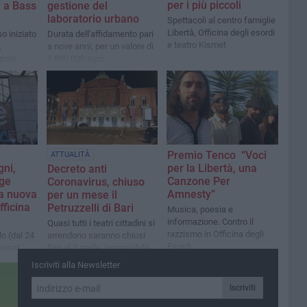
per i più piccoli
 a Bass
gestione del
laboratorio urbano
Spettacoli al centro famiglie
Libertà, Officina degli esordi
o iniziato
Durata dell'affidamento pari
e teatro Kismet
,
a nove anni, per un valore di
 polo
1.800.000 euro
Premio Tenco “Voci
ATTUALITÀ
ni,
per la Libertà, una
Decreto anti
age
Canzone Per
Coronavirus, chiuso
la nuova
Amnesty”
per un mese il
fficina
Petruzzelli di Bari
Musica, poesia e
informazione. Contro il
Quasi tutti i teatri cittadini si
razzismo in Officina degli
lo (dal 24
arrendono saranno chiusi
Esordi
ormat
fino al 3 aprile, impossibile
venti
far rispettare le norme di
Iscriviti alla Newsletter
set, talk
sicurezza
onomici
Iscriviti