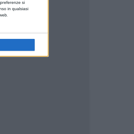
 preferenze si
nso in qualsiasi
 web.