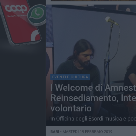
EVENTI E CULTURA
I Welcome di Amnesty
Reinsediamento, Int
volontario
In Officina degli Esordi musica e po
BARI -
MARTEDÌ 19 FEBBRAIO 2019