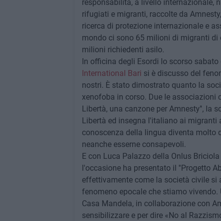
responsabilità, a livello internazionale,
rifugiati e migranti, raccolte da Amnesty, 
ricerca di protezione internazionale e as
mondo ci sono 65 milioni di migranti di cui
milioni richiedenti asilo.
In officina degli Esordi lo scorso sabat
International Bari
si è discusso del fenom
nostri. È stato dimostrato quanto la soci
xenofoba in corso. Due le associazioni co
Libertà, una canzone per Amnesty'', la s
Libertà ed insegna l'italiano ai migrant
conoscenza della lingua diventa molto diffi
neanche esserne consapevoli.
E con Luca Palazzo della Onlus Briciola 
l'occasione ha presentato il ''Progetto A
effettivamente come la società civile si 
fenomeno epocale che stiamo vivendo. Un
Casa Mandela, in collaborazione con Amn
sensibilizzare e per dire «No al Razzism