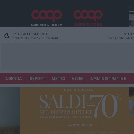
PI
26
°C
CIELO SERENO
NOTI
33°
OGGI MIN
25°
MAX
A
BARI
DIRETTORE
ANTO
Lec
Co
AGENDA
IREPORT
METEO
VIDEO
AMMINISTRATIVE
fuo