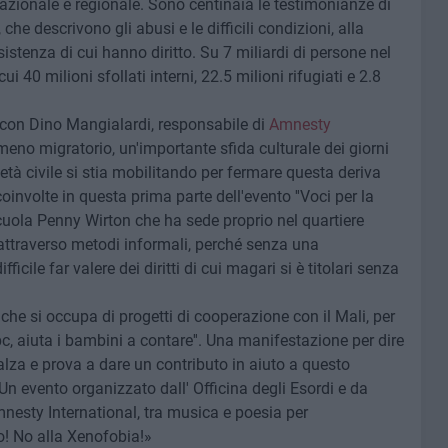
 nazionale e regionale. Sono centinaia le testimonianze di
che descrivono gli abusi e le difficili condizioni, alla
sistenza di cui hanno diritto. Su 7 miliardi di persone nel
 40 milioni sfollati interni, 22.5 milioni rifugiati e 2.8
o con Dino Mangialardi, responsabile di
Amnesty
eno migratorio, un'importante sfida culturale dei giorni
età civile si stia mobilitando per fermare questa deriva
involte in questa prima parte dell'evento ''Voci per la
cuola Penny Wirton che ha sede proprio nel quartiere
i attraverso metodi informali, perché senza una
cile far valere dei diritti di cui magari si è titolari senza
che si occupa di progetti di cooperazione con il Mali, per
bc, aiuta i bambini a contare''. Una manifestazione per dire
alza e prova a dare un contributo in aiuto a questo
 evento organizzato dall' Officina degli Esordi e da
esty International, tra musica e poesia per
o! No alla Xenofobia!»