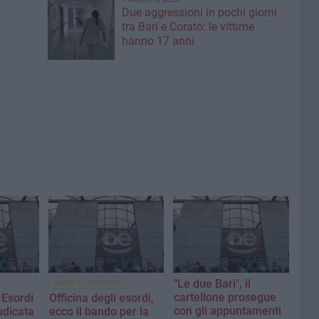
Due aggressioni in pochi giorni
tra Bari e Corato: le vittime
hanno 17 anni
"Le due Bari", il
BANDI E CONCORSI
cartellone prosegue
i Esordi
Officina degli esordi,
con gli appuntamenti
udicata
ecco il bando per la