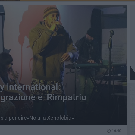
 International:
egrazione e Rimpatrio
esia per dire«No alla Xenofobia»
16.40