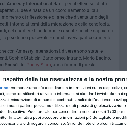
 di Amnesty International Bari
- per riflettere sui diritti
pettati. L'idea è nata da un coordinamento di più
 momento di riflessione e di arte che diventa uno degli
cetti, intorno ai temi della migrazione e della xenofobia.
esordi, nel quartiere Libertà non è casuale, perché sappiamo
gli episodi non piacevoli. E quindi aveva particolarmente
e con Amnesty International, diverse sono state le
renti, Sophie Stablein, Bartolomeo Intranó, Mario Badino,
ero Sansó, del
Poetry Slam
, «una forma di poesia
 Atzori
- dove ci sono contest in cui una giuria popolare
i intrattenere, informare e poetare in maniera varia e di
l rispetto della tua riservatezza è la nostra prior
 poesia ad un pubblico che normalmente non ne fruisce».
artner
memorizziamo e/o accediamo a informazioni su un dispositivo, c
sie ed una delle prime recitate dal vincitore Atzori ha
ali, come identificatori univoci e informazioni standard inviate da un di
to di ascoltare la sua poesia dal titolo ''L'Albero dei
zzati, misurazione di annunci e contenuti, analisi dell'audience e svilupp
e diretta su tematiche politiche e sociali dell'attualità dei
i e i nostri partner possiamo utilizzare dati precisi di geolocalizzazione 
del dispositivo. Puoi fare clic per consentire a noi e ai nostri 1733 partn
critte. In alternativa puoi accedere a informazioni più dettagliate e modif
Tukurù che ha unito tutti con il canto e con il ballo in
acconsentire o di negare il consenso.
Si rende noto che alcuni trattamen