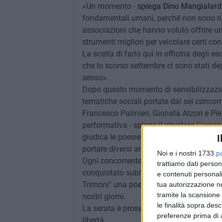
«Un momento -
spiega Dino Mangialardi
fondamentali umani, perché non sono ris
associazioni che hanno voluto offrire un
strumenti migliori per veicolare certi con
La scelta di farlo qui in officina degli 
che lo scorso settembre ci sono stati de
senso».
Dopo questo momento di sensibilizzazion
tematiche sociali portate dai sei concor
Francesco Palmieri, Gionata Atzori e Pi
performativa - spiega il vincitore
Gionata
giudica le poesie e l'obiettivo è quello d
I
portare diversi argomenti attraverso la
Noi e i nostri 1733
p
Ogni concorrente si è esibito con tre poe
trattiamo dati person
conquistato subito il pubblico che ha scel
e contenuti personali
Trimoni'' una poesia dall'ironia pungente 
tua autorizzazione no
tramite la scansione 
nostri giorni.
le finalità sopra des
La serata è proseguita con la musica dei 
preferenze prima di 
libertà.