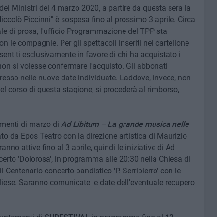
dei Ministri del 4 marzo 2020, a partire da questa sera la
colò Piccinni" è sospesa fino al prossimo 3 aprile. Circa
e di prosa, l'ufficio Programmazione del TPP sta
le compagnie. Per gli spettacoli inseriti nel cartellone
ntiti esclusivamente in favore di chi ha acquistato i
e non si volesse confermare l'acquisto. Gli abbonati
ngresso nelle nuove date individuate. Laddove, invece, non
nel corso di questa stagione, si procederà al rimborso,
amenti di marzo di
Ad Libitum – La grande musica nelle
ato da Epos Teatro con la direzione artistica di Maurizio
anno attive fino al 3 aprile, quindi le iniziative di Ad
oncerto 'Dolorosa', in programma alle 20:30 nella Chiesa di
 Centenario concerto bandistico 'P. Serripierro' con le
liese. Saranno comunicate le date dell'eventuale recupero