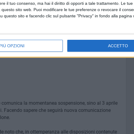
.00
e il tuo consenso, ma hai il diritto di opporti a tale trattamento. Le tue
 questo sito web. Puoi modificare le tue preferenze o revocare il conse
questo sito e facendo clic sul pulsante "Privacy" in fondo alla pagina
 775) Molfetta
0.00
PIÙ OPZIONI
ACCETTO
he comunica la momentanea sospensione, sino al 3 aprile
turali. Facendo sapere che seguirà nuova comunicazione
llone.
de noto che, in ottemperanza alle disposizioni contenute