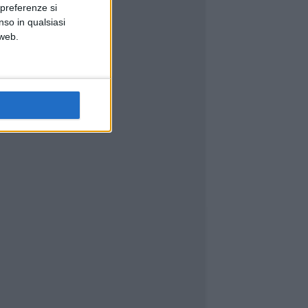
 preferenze si
nso in qualsiasi
 web.