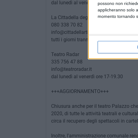
dal lunedì al venerdì dalle 16.30 alle 18
possono non richieder
applicheranno solo a
momento tornando su 
La Cittadella degli artisti (Via Bisceglie,
080 338 70 82
info@cittadellartisti.it
tutti i giorni tranne il lunedì ore 17.00-2
Teatro Radar
335 756 47 88
info@teatroradar.it
dal lunedì al venerdì ore 17-19.30
+++AGGIORNAMENTO+++
Chiusura anche per il teatro Palazzo c
2020, di tutte le attività teatrali e cul
circa il recupero degli spettacoli in carte
Inoltre, l'amministrazione comunale ren