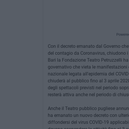
Powere
Con il decreto emanato dal Governo che v
del contagio da Coronavirus, chiudono i 
Bari la Fondazione Teatro Petruzzelli ha 
governativo che vieta le manifestazioni 
nazionale legata all'epidemia del COVID -1
chiuderà al pubblico fino al 3 aprile 20
degli spettacoli previsti nel periodo s
resterà attiva anche nel periodo di chius
Anche il Teatro pubblico pugliese annunc
ha emanato un nuovo decreto con ulterior
diffondersi del virus COVID-19 applicabili s