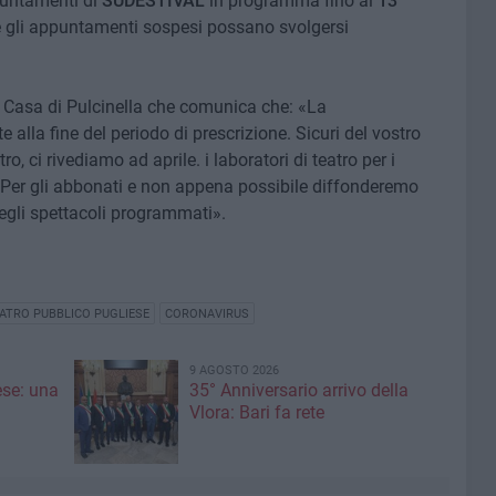
ppuntamenti di
SUDESTIVAL
in programma fino al
13
hé gli appuntamenti sospesi possano svolgersi
Casa di Pulcinella che comunica che: «La
lla fine del periodo di prescrizione. Sicuri del vostro
o, ci rivediamo ad aprile. i laboratori di teatro per i
 Per gli abbonati e non appena possibile diffonderemo
egli spettacoli programmati».
ATRO PUBBLICO PUGLIESE
CORONAVIRUS
9 AGOSTO 2026
ese: una
35° Anniversario arrivo della
Vlora: Bari fa rete