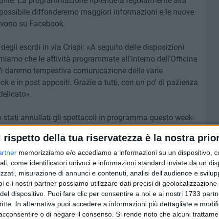
aprile. La programmazione riprenderà regolarmente alla
a possibile diffonderemo maggiori informazioni e le nuove
rivono su Facebook.
egli esordi in via Crispi: «A seguito delle disposizioni
miamo che le attività programmate all'interno dell'Officina
. Vi daremo tempestiva comunicazione delle varie
ok e in post appositi. Grazie a tutti, con un po' di pazienza
elicato».
o stati annullati gli spettacoli in programma questo week-
 il 7 marzo alle 21) di Bari, al Teatro Radar di Monopoli
l rispetto della tua riservatezza è la nostra prior
adella degli Artisti di Molfetta ('Sworkers' il 7 marzo alle
tti si possono contattare i botteghini dei teatri ai seguenti
artner
memorizziamo e/o accediamo a informazioni su un dispositivo, c
ali, come identificatori univoci e informazioni standard inviate da un di
zzati, misurazione di annunci e contenuti, analisi dell'audience e svilupp
i e i nostri partner possiamo utilizzare dati precisi di geolocalizzazione 
ire 22/F) Bari
del dispositivo. Puoi fare clic per consentire a noi e ai nostri 1733 partn
critte. In alternativa puoi accedere a informazioni più dettagliate e modif
acconsentire o di negare il consenso.
Si rende noto che alcuni trattamen