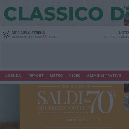
PI
Co
35
°C
CIELO SERENO
NOTI
33°
OGGI MIN
24.5°
MAX
A
BARI
DIRETTORE
ANTO
AGENDA
IREPORT
METEO
VIDEO
AMMINISTRATIVE
Lec