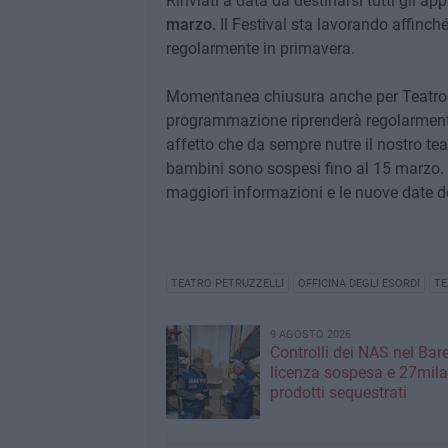
Rinviati a data da destinarsi tutti gli a
marzo.
Il Festival sta lavorando affinc
regolarmente in primavera.
Momentanea chiusura anche per Teatro 
programmazione riprenderà regolarmente a
affetto che da sempre nutre il nostro teatr
bambini sono sospesi fino al 15 marzo.
maggiori informazioni e le nuove date d
TEATRO PETRUZZELLI
OFFICINA DEGLI ESORDI
TE
9 AGOSTO 2026
Controlli dei NAS nel Bar
licenza sospesa e 27mila
prodotti sequestrati