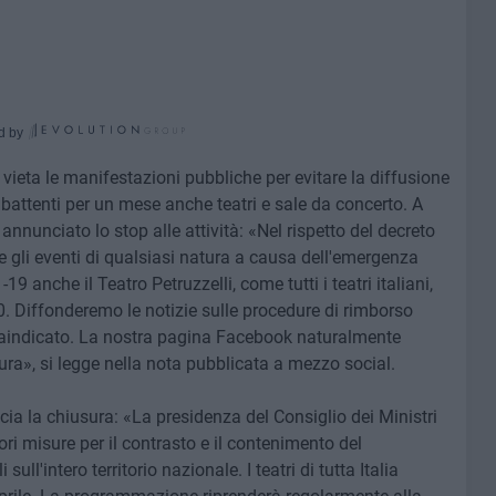
d by
ieta le manifestazioni pubbliche per evitare la diffusione
battenti per un mese anche teatri e sale da concerto. A
annunciato lo stop alle attività: «Nel rispetto del decreto
e gli eventi di qualsiasi natura a causa dell'emergenza
9 anche il Teatro Petruzzelli, come tutti i teatri italiani,
20. Diffonderemo le notizie sulle procedure di rimborso
opraindicato. La nostra pagina Facebook naturalmente
ura», si legge nella nota pubblicata a mezzo social.
ia la chiusura: «La presidenza del Consiglio dei Ministri
i misure per il contrasto e il contenimento del
ull'intero territorio nazionale. I teatri di tutta Italia