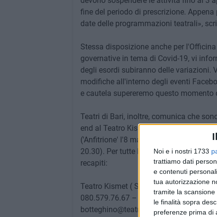
devono sospendere le attività fino al 3 
fine del periodo di prescrizione. Appen
date delle programmazioni teatrali», sc
Stessa disposizione anche per l'Officina d
governative in tema di Covid-19, vi infor
degli esordi subiranno delle variazioni
modifiche all'interno degli eventi Facebo
e cautela supereremo questo momento d
Teatri di Bari, inoltre, comunica che son
end al Teatro Kismet di Bari ('Anfitrione'
I
('Anfitrione' l'8 marzo alle 18) e alla Citt
20.30). Per tutte le info riguardo i biglie
Noi e i nostri 1733
p
trattiamo dati person
recapiti:
e contenuti personali
tua autorizzazione no
Teatro Kismet ( Strada San Giorgio mart
tramite la scansione 
080.579.76.67 – 335 80 52 211
le finalità sopra des
botteghino@teatrokismet.it
preferenze prima di 