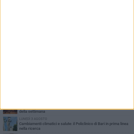
PIÙ LETTI QUESTA SETTIMANA
LUNEDÌ 3 AGOSTO
UEFA Euro 2032, formalizzata la disponibilità dello Stadio San
Nicola. Leccese: «Bari è pronta»
LUNEDÌ 3 AGOSTO
Continua la stagione dei mercati serali a Bari: il calendario di
agosto
LUNEDÌ 3 AGOSTO
"Le Due Bari", un programma diffuso nei Municipi: tutti gli eventi
della settimana
LUNEDÌ 3 AGOSTO
Cambiamenti climatici e salute: il Policlinico di Bari in prima linea
nella ricerca