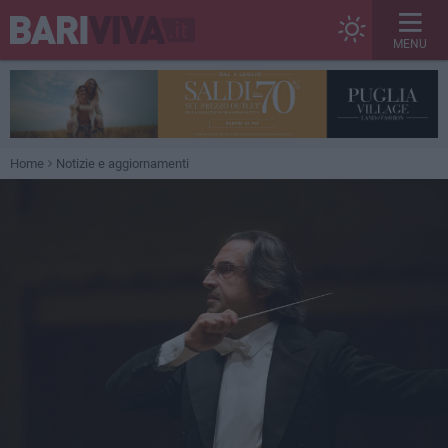
MENU
Home
Notizie e aggiornamenti