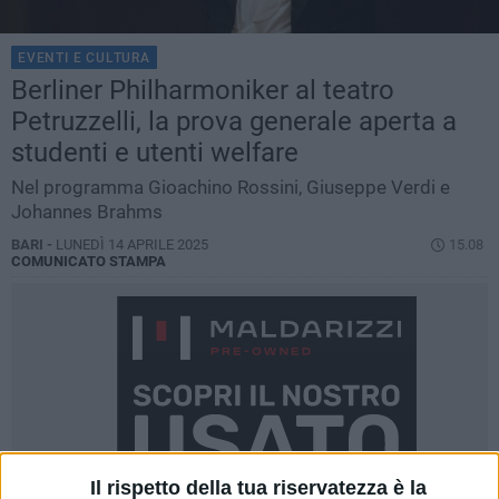
EVENTI E CULTURA
Berliner Philharmoniker al teatro
Petruzzelli, la prova generale aperta a
studenti e utenti welfare
Nel programma Gioachino Rossini, Giuseppe Verdi e
Johannes Brahms
BARI -
LUNEDÌ 14 APRILE 2025
15.08
COMUNICATO STAMPA
Il rispetto della tua riservatezza è la