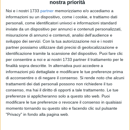
nostra priorità
Noi e i nostri 1733
partner
memorizziamo e/o accediamo a
informazioni su un dispositivo, come i cookie, e trattiamo dati
personali, come identificatori univoci e informazioni standard
inviate da un dispositivo per annunci e contenuti personalizzati,
53
misurazione di annunci e contenuti, analisi dell'audience e
sviluppo dei servizi.
Con la tua autorizzazione noi e i nostri
partner possiamo utilizzare dati precisi di geolocalizzazione e
identificazione tramite la scansione del dispositivo. Puoi fare clic
In occasione dell'attesissimo concerto (fuori abbonamento)
per consentire a noi e ai nostri 1733 partner il trattamento per le
del 1° maggio prossimo, il cui il Maestro Riccardo Muti
finalità sopra descritte. In alternativa puoi accedere a
dirigerà i Berliner Philharmoniker nel teatro Petruzzelli, grazie
informazioni più dettagliate e modificare le tue preferenze prima
alla sensibilità dei Professori d'Orchestra e dello stesso Muti,
di acconsentire o di negare il consenso.
Si rende noto che alcuni
la prova generale in programma il 30 aprile (ore 17.45) sarà
trattamenti dei dati personali possono non richiedere il tuo
eccezionalmente aperta a un pubblico di studenti e di
consenso, ma hai il diritto di opporti a tale trattamento. Le tue
cittadini utenti dei servizi del welfare comunale.
preferenze si applicheranno solo a questo sito web. Puoi
modificare le tue preferenze o revocare il consenso in qualsiasi
Su iniziativa del sindaco e presidente della Fondazione
momento tornando su questo sito e facendo clic sul pulsante
Petruzzelli, a cura degli assessorati alle Culture e al Welfare,
"Privacy" in fondo alla pagina web.
sono state inviate comunicazioni ad hoc per consentire alle
scuole superiori, alle Università, al Conservatorio e ai