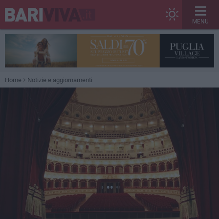
MENU
Home
Notizie e aggiornamenti