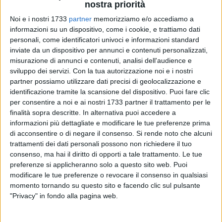
nostra priorità
Noi e i nostri 1733
partner
memorizziamo e/o accediamo a
informazioni su un dispositivo, come i cookie, e trattiamo dati
personali, come identificatori univoci e informazioni standard
8
inviate da un dispositivo per annunci e contenuti personalizzati,
misurazione di annunci e contenuti, analisi dell'audience e
sviluppo dei servizi.
Con la tua autorizzazione noi e i nostri
partner possiamo utilizzare dati precisi di geolocalizzazione e
Lunedì 27 ottobre alle ore 16.00 nel foyer del
Teatro
identificazione tramite la scansione del dispositivo. Puoi fare clic
Petruzzelli
avrà luogo la conferenza stampa di
per consentire a noi e ai nostri 1733 partner il trattamento per le
presentazione dello spettacolo
Diario di un trapezista
di e
finalità sopra descritte. In alternativa puoi accedere a
con Sigfrido Ranucci.
informazioni più dettagliate e modificare le tue preferenze prima
di acconsentire o di negare il consenso.
Si rende noto che alcuni
trattamenti dei dati personali possono non richiedere il tuo
Relatori della conferenza Vito Leccese, sindaco di Bari e
consenso, ma hai il diritto di opporti a tale trattamento. Le tue
Presidente della Fondazione Teatro Petruzzelli e il giornalista
preferenze si applicheranno solo a questo sito web. Puoi
Sigfrido Ranucci.
modificare le tue preferenze o revocare il consenso in qualsiasi
momento tornando su questo sito e facendo clic sul pulsante
"Privacy" in fondo alla pagina web.