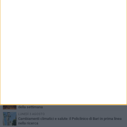
PIÙ LETTI QUESTA SETTIMANA
LUNEDÌ 3 AGOSTO
UEFA Euro 2032, formalizzata la disponibilità dello Stadio San
Nicola. Leccese: «Bari è pronta»
LUNEDÌ 3 AGOSTO
Continua la stagione dei mercati serali a Bari: il calendario di
agosto
LUNEDÌ 3 AGOSTO
"Le Due Bari", un programma diffuso nei Municipi: tutti gli eventi
della settimana
LUNEDÌ 3 AGOSTO
Cambiamenti climatici e salute: il Policlinico di Bari in prima linea
nella ricerca