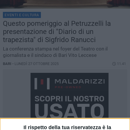
EVENTI E CULTURA
Questo pomeriggio al Petruzzelli la
presentazione di "Diario di un
trapezista" di Sigfrido Ranucci
La conferenza stampa nel foyer del Teatro con il
giornalista e il sindaco di Bari Vito Leccese
BARI -
LUNEDÌ 27 OTTOBRE 2025
11.41
Il rispetto della tua riservatezza è la