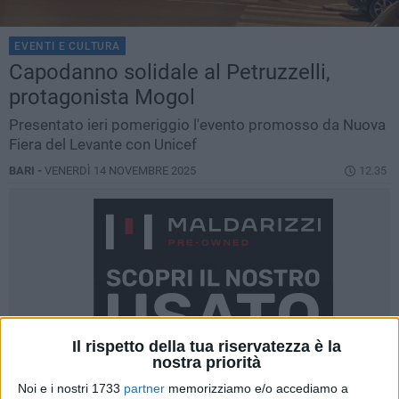
EVENTI E CULTURA
Capodanno solidale al Petruzzelli,
protagonista Mogol
Presentato ieri pomeriggio l'evento promosso da Nuova
Fiera del Levante con Unicef
BARI -
VENERDÌ 14 NOVEMBRE 2025
12.35
Il rispetto della tua riservatezza è la
nostra priorità
Noi e i nostri 1733
partner
memorizziamo e/o accediamo a