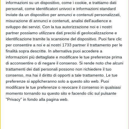
informazioni su un dispositivo, come i cookie, e trattiamo dati
personali, come identificatori univoci e informazioni standard
inviate da un dispositivo per annunci e contenuti personalizzati,
25
misurazione di annunci e contenuti, analisi dell'audience e
sviluppo dei servizi.
Con la tua autorizzazione noi e i nostri
partner possiamo utilizzare dati precisi di geolocalizzazione e
identificazione tramite la scansione del dispositivo. Puoi fare clic
Sarà Mogol il protagonista del Capodanno solidale alla Fiera
per consentire a noi e ai nostri 1733 partner il trattamento per le
del Levante.
finalità sopra descritte. In alternativa puoi accedere a
informazioni più dettagliate e modificare le tue preferenze prima
L'evento, promosso da Nuova Fiera del Levante, sarà un
di acconsentire o di negare il consenso.
Si rende noto che alcuni
trattamenti dei dati personali possono non richiedere il tuo
appuntamento all'insegna della solidarietà, il cui ricavato
consenso, ma hai il diritto di opporti a tale trattamento. Le tue
sarà interamente devoluto all'Unicef.
preferenze si applicheranno solo a questo sito web. Puoi
L'iniziativa nasce con l'obiettivo di dare vita a una tradizione
modificare le tue preferenze o revocare il consenso in qualsiasi
annuale che unisca festa e beneficenza, coinvolgendo il
momento tornando su questo sito e facendo clic sul pulsante
territorio in una partecipazione attiva e generosa. Un
"Privacy" in fondo alla pagina web.
Capodanno che guarda al futuro, ai valori della comunità e
alla tutela dell'infanzia.
Protagonista della serata sarà Mogol, autore di alcune delle
più amate canzoni italiane, con lo spettacolo "Mi ritorni in