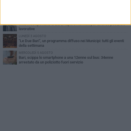
VENERDÌ 7 AGOSTO
A S.Spirito il festival del parcheggio selvaggio sul lungomare
Cristoforo Colombo
GIOVEDÌ 6 AGOSTO
Città Metropolitana di Bari, riaperti i termini per diverse posizioni
lavorative
LUNEDÌ 3 AGOSTO
"Le Due Bari", un programma diffuso nei Municipi: tutti gli eventi
della settimana
MERCOLEDÌ 5 AGOSTO
Bari, scippa lo smartphone a una 12enne sul bus: 34enne
arrestato da un poliziotto fuori servizio