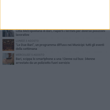
UEFA Euro 2032, formalizzata la disponibilità dello Stadio San
Nicola. Leccese: «Bari è pronta»
VENERDÌ 7 AGOSTO
A S.Spirito il festival del parcheggio selvaggio sul lungomare
Cristoforo Colombo
GIOVEDÌ 6 AGOSTO
Città Metropolitana di Bari, riaperti i termini per diverse posizioni
lavorative
LUNEDÌ 3 AGOSTO
"Le Due Bari", un programma diffuso nei Municipi: tutti gli eventi
della settimana
MERCOLEDÌ 5 AGOSTO
Bari, scippa lo smartphone a una 12enne sul bus: 34enne
arrestato da un poliziotto fuori servizio