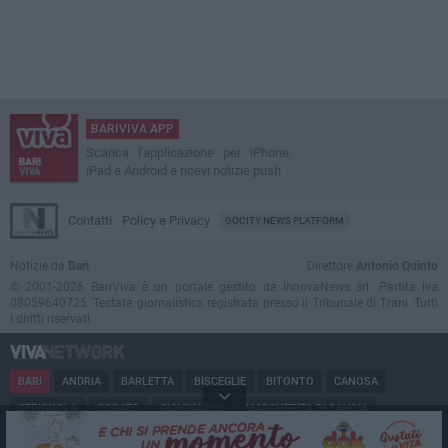
BARIVIVA APP
Scarica l'applicazione per iPhone,
iPad e Android e ricevi notizie push
Contatti
Policy e Privacy
GOCITY NEWS PLATFORM
Notizie da
Bari
Direttore
Antonio Quinto
© 2001-2026 BariViva è un portale gestito da InnovaNews srl. Partita iva
08059640725. Testata giornalistica registrata presso il Tribunale di Trani. Tutti
i diritti riservati.
BARI
ANDRIA
BARLETTA
BISCEGLIE
BITONTO
CANOSA
CERIGNOLA
CORATO
GIOVINAZZO
MARGHERITA DI SAVOIA
MINERVINO
MODUGNO
MOLFETTA
PUGLIA
RUVO