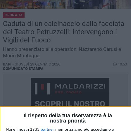
CRONACA
Caduta di un calcinaccio dalla facciata
del Teatro Petruzzelli: intervengono i
Vigili del Fuoco
Hanno presenziato alle operazioni Nazzareno Carusi e
Mario Montagna
BARI -
GIOVEDÌ 29 GENNAIO 2026
10.53
COMUNICATO STAMPA
Il rispetto della tua riservatezza è la
nostra priorità
Noi e i nostri 1733
partner
memorizziamo e/o accediamo a