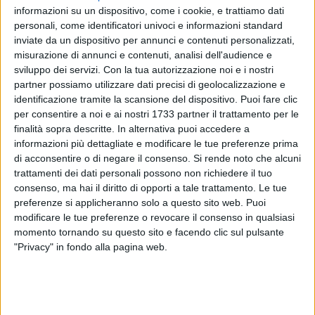
informazioni su un dispositivo, come i cookie, e trattiamo dati
personali, come identificatori univoci e informazioni standard
inviate da un dispositivo per annunci e contenuti personalizzati,
misurazione di annunci e contenuti, analisi dell'audience e
sviluppo dei servizi.
Con la tua autorizzazione noi e i nostri
1
partner possiamo utilizzare dati precisi di geolocalizzazione e
identificazione tramite la scansione del dispositivo. Puoi fare clic
per consentire a noi e ai nostri 1733 partner il trattamento per le
finalità sopra descritte. In alternativa puoi accedere a
Nel pomeriggio di ieri 28 gennaio, si è verificata una
caduta
informazioni più dettagliate e modificare le tue preferenze prima
accidentale di un piccolo calcinaccio
dalla facciata del
di acconsentire o di negare il consenso.
Si rende noto che alcuni
Teatro Petruzzelli,
precisamente in prossimità del prospetto
trattamenti dei dati personali possono non richiedere il tuo
principale che si affaccia su Corso Cavour.
consenso, ma hai il diritto di opporti a tale trattamento. Le tue
preferenze si applicheranno solo a questo sito web. Puoi
Il personale della Fondazione ha prontamente transennato
modificare le tue preferenze o revocare il consenso in qualsiasi
momento tornando su questo sito e facendo clic sul pulsante
l'area interessata e i
Vigili del Fuoco
, normalmente presenti
"Privacy" in fondo alla pagina web.
in occasione degli spettacoli (era in corso l'ultima replica de
"La Cecchina, ossia la buona figliuola" di Niccolò Piccinni)
hanno ritenuto prudentemente di eseguire un controllo da
vicino con l'autoscala.