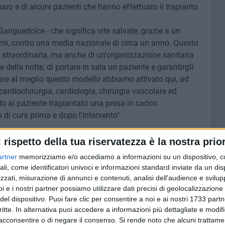
aro e di alcuni pazienti che hanno effettuato il trapianto
Sanguedolce - che significa vite salvate, grazie a un
ni, contro una media nazionale di circa un anno. Questo
e straordinaria, ma anche di un'organizzazione sanitaria
 della notte, di portare in sala un paziente e garantirgli
urare al meglio questo modello abbiamo attivato qui, ad
 cardiochirurgia, cardiologia, chirurgia vascolare ed
o al paziente trapiantato una presa in carico
 di cura prima e dopo l'intervento".
a – ha detto il presidente della Regione – eravamo in
l rispetto della tua riservatezza è la nostra prior
 trapianti. In un tempo non breve ma, in questo campo, non
artner
memorizziamo e/o accediamo a informazioni su un dispositivo, c
ione d'Europa nella capacità di effettuare trapianti di
ali, come identificatori univoci e informazioni standard inviate da un di
iore complessità e dimostrano la maturità di un sistema e
zzati, misurazione di annunci e contenuti, analisi dell'audience e svilupp
i e i nostri partner possiamo utilizzare dati precisi di geolocalizzazione 
ganizzativa, hanno bisogno della donazione, un atto che
del dispositivo. Puoi fare clic per consentire a noi e ai nostri 1733 partn
critte. In alternativa puoi accedere a informazioni più dettagliate e modif
imane un valore fondamentale.
acconsentire o di negare il consenso.
Si rende noto che alcuni trattamen
rire la propria disponibilità alla donazione degli organi.