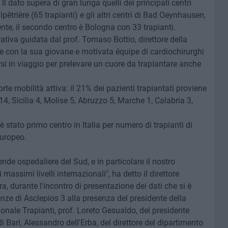
 Il dato supera di gran lunga quelli dei principali centri
êtrière (65 trapianti) e gli altri centri di Bad Oeynhausen,
ente, il secondo centro è Bologna con 33 trapianti.
rativa guidata dal prof. Tomaso Bottio, direttore della
che con la sua giovane e motivata équipe di cardiochirurghi
si in viaggio per prelevare un cuore da trapiantare anche
orte mobilità attiva: il 21% dei pazienti trapiantati proviene
4, Sicilia 4, Molise 5, Abruzzo 5, Marche 1, Calabria 3,
 è stato primo centro in Italia per numero di trapianti di
europeo.
nde ospedaliere del Sud, e in particolare il nostro
massimi livelli internazionali", ha detto il direttore
, durante l'incontro di presentazione dei dati che si è
nze di Asclepios 3 alla presenza del presidente della
onale Trapianti, prof. Loreto Gesualdo, del presidente
i Bari, Alessandro dell'Erba, del direttore del dipartimento