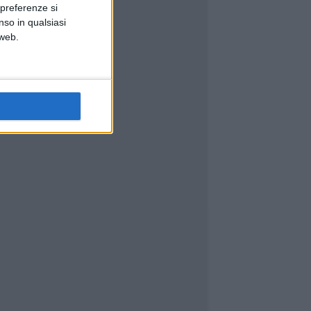
 preferenze si
nso in qualsiasi
 web.