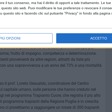
e il tuo consenso, ma hai il diritto di opporti a tale trattamento. Le tue
 che, nel dolore profondo di quei momenti, la donazione
 questo sito web. Puoi modificare le tue preferenze o revocare il conse
i sono persone che sopravvivono grazie agli organi della
questo sito e facendo clic sul pulsante "Privacy" in fondo alla pagina
ori, ma anche a tutti i donatori, che sono sempre nel mio
PIÙ OPZIONI
ACCETTO
o costruito negli anni – ha aggiunto il prof. Tomaso Bottio
Da ultimi, o quasi, siamo diventati i primi in Europa per
enorme, frutto di impegno, competenza e determinazione.
nti provenienti da altre regioni, attratti da liste più
i, con una sopravvivenza a un anno del 73% e una mortalità
o il prof. Loreto Gesualdo, coordinatore del Centro
sul capitale umano, sulle persone che hanno creduto nel
oggi nel programma Trapianto Cuore, che registra il più alto
 il programma trapianti della Regione Puglia è in crescita
no ci proiettiamo a raggiungere un totale di 300 trapianti