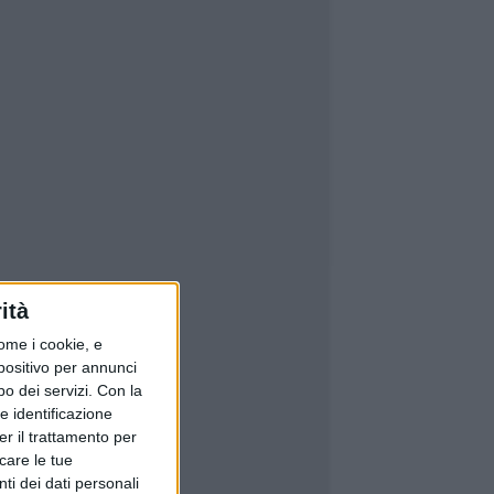
ità
ome i cookie, e
spositivo per annunci
o dei servizi.
Con la
e identificazione
er il trattamento per
icare le tue
ti dei dati personali