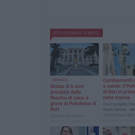
Altri contenuti a tema
Cambiamenti c
CRONACA
e salute: il Poli
Bimba di 6 anni
di Bari in prim
precipita dalla
nella ricerca
finestra di casa: è
grave al Policlinico di
Con il progetto Int
Bari
South Adriatic - M
a trasformare dati 
Il fatto è accaduto a
e sanitari in strume
Mesagne, nel Brindisino
prevenire i rischi e
rafforzare la resili