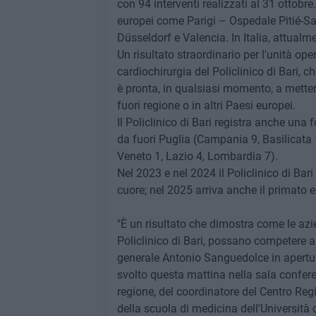
con 94 interventi realizzati al 31 ottobre.
europei come Parigi – Ospedale Pitié-Salp
Düsseldorf e Valencia. In Italia, attualm
Un risultato straordinario per l'unità ope
cardiochirurgia del Policlinico di Bari, 
è pronta, in qualsiasi momento, a metter
fuori regione o in altri Paesi europei.
Il Policlinico di Bari registra anche una f
da fuori Puglia (Campania 9, Basilicata 1
Veneto 1, Lazio 4, Lombardia 7).
Nel 2023 e nel 2024 il Policlinico di Bari
cuore; nel 2025 arriva anche il primato 
"È un risultato che dimostra come le azie
Policlinico di Bari, possano competere ai 
generale Antonio Sanguedolce in apertura
svolto questa mattina nella sala confere
regione, del coordinatore del Centro Regi
della scuola di medicina dell'Università d