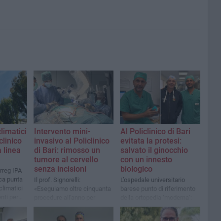
limatici
Intervento mini-
Al Policlinico di Bari
clinico
invasivo al Policlinico
evitata la protesi:
a linea
di Bari: rimosso un
salvato il ginocchio
tumore al cervello
con un innesto
senza incisioni
biologico
erreg IPA
ica punta
Il prof. Signorelli:
L’ospedale universitario
climatici
«Eseguiamo oltre cinquanta
barese punto di riferimento
nti per
procedure all'anno per
della ortopedia ‘moderna’:
patologie dell'ipofisi,
dalla pianificazione con
enza dei
prevalentemente di natura
modello 3D alle terapie