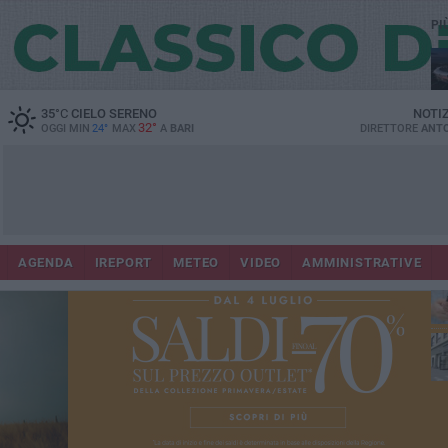
PI
Lec
35
°C
CIELO SERENO
NOTI
32°
OGGI MIN
24°
MAX
A
BARI
DIRETTORE
ANTO
AGENDA
IREPORT
METEO
VIDEO
AMMINISTRATIVE
ri
fuo