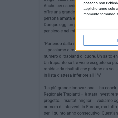
possono non richieder
Anche per esperienza diretta, posso dire
applicheranno solo a
offre una grande speranza: sapere che c
momento tornando su 
persona amata è una consolazione.
Dunque oggi un plauso a tutti gli operat
pensiero e nel mio cuore".
"Partendo dalla nostra storia e dal lavor
– possiamo dire di aver stupito l'Italia. 
numero di trapianti di cuore. Un salto 
Un trapianto su tre viene eseguito su pazie
rapide e da risultati che parlano da sol
in lista d'attesa inferiore all'1%".
"La più grande innovazione – ha conclus
Regionale Trapianti – è stata investire 
progetto. I risultati migliori li vediamo 
numero di interventi in Europa, ma tutto
per il quinto anno consecutivo. Quest'an