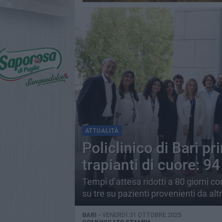
ATTUALITÀ
Policlinico di Bari p
trapianti di cuore: 94
Tempi d’attesa ridotti a 80 giorni c
su tre su pazienti provenienti da altr
BARI -
VENERDÌ 31 OTTOBRE 2025