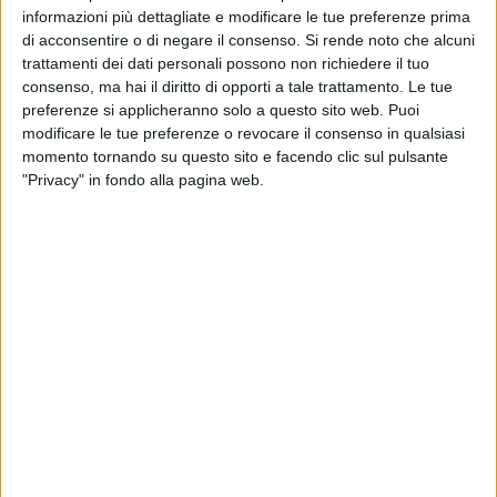
segna in media un crollo del 40% rispetto allo scorso anno, a
informazioni più dettagliate e modificare le tue preferenze prima
causa della siccità che ha stretto la regione sin dalla
di acconsentire o di negare il consenso.
Si rende noto che alcuni
primavera e persiste, ma in compenso la qualità risulta
trattamenti dei dati personali possono non richiedere il tuo
eccellente.
consenso, ma hai il diritto di opporti a tale trattamento. Le tue
preferenze si applicheranno solo a questo sito web. Puoi
Per eliminare le opacità che mettono a rischio il settore
modificare le tue preferenze o revocare il consenso in qualsiasi
momento tornando su questo sito e facendo clic sul pulsante
olivicolo-oleario Made in Italy, i magazzini e gli intermediari
"Privacy" in fondo alla pagina web.
avranno l'obbligo di registrazione delle consegne di olive di
tra l'altro solo 6 ore di tempo per adempiere alle nuove
regole. Ad esprimere soddisfazione per la nuova stretta sulla
strada della trasparenza e tracciabilità lungo la filiera
olivicola è Coldiretti Puglia, in relazione al Decreto del
MASAF che attua l'articolo 9 della Legge 206/2023,
introducendo nuove e importanti disposizioni per la
registrazione delle consegne di olive da olio ai frantoi oleari.
"Si tratta di una novità normativa fondamentale per la tutela
della qualità e dell'origine dell'olio d'oliva italiano", spiega
David Granieri, presidente di Unaprol, Consorzio Olivicolo