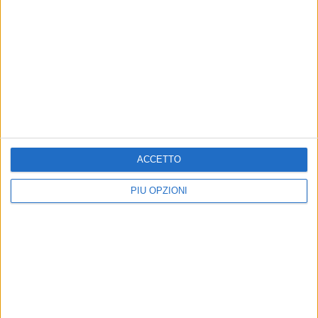
ACCETTO
PIÙ OPZIONI
Altri contenuti a tema