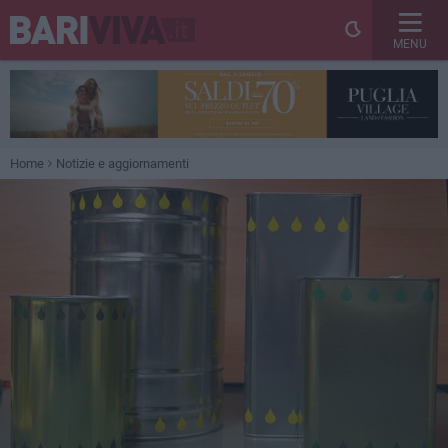
MENU
Home
Notizie e aggiornamenti