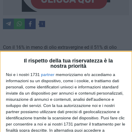
1
Con il 16% in meno di olio extravergine ed il 51% di olio
vergine nei magazzini, cresce il rischio di importazioni
Il rispetto della tua riservatezza è la
selvagge e frodi, con olio proveniente da Grecia e Maghreb
nostra priorità
che viene scaricato
nei porti di Bari e Salerno,
da qui la
Noi e i nostri 1731
partner
memorizziamo e/o accediamo a
necessità di tenere alta la guardia contro ogni tentativo di
informazioni su un dispositivo, come i cookie, e trattiamo dati
speculazione che può trovare terreno fertile nella scarsità di
personali, come identificatori univoci e informazioni standard
prodotto, con il tentativo inaccettabile di ridurre il prezzo
inviate da un dispositivo per annunci e contenuti personalizzati,
dell'olio extravergine di oliva pugliese. A denunciare il rischio
misurazione di annunci e contenuti, analisi dell'audience e
di speculazioni e frodi ai danni dell'olio extravergine Made in
sviluppo dei servizi.
Con la tua autorizzazione noi e i nostri
Italy sono Coldiretti Puglia e UNAPROL Consorzio Olivicolo
partner possiamo utilizzare dati precisi di geolocalizzazione e
Italiano, sulla base del report 'Frantoio Italia' dell'ICQRF,
identificazione tramite la scansione del dispositivo. Puoi fare clic
per consentire a noi e ai nostri 1731 partner il trattamento per le
quando la raccolta delle olive in Puglia, l'oliveto d'Italia,
finalità sopra descritte. In alternativa puoi accedere a