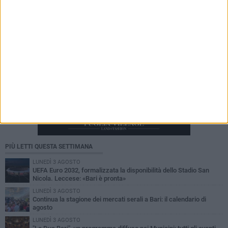
PIÙ LETTI QUESTA SETTIMANA
LUNEDÌ 3 AGOSTO
UEFA Euro 2032, formalizzata la disponibilità dello Stadio San
Nicola. Leccese: «Bari è pronta»
LUNEDÌ 3 AGOSTO
Continua la stagione dei mercati serali a Bari: il calendario di
agosto
LUNEDÌ 3 AGOSTO