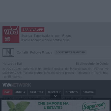
BARIVIVA APP
Scarica l'applicazione per iPhone,
iPad e Android e ricevi notizie push
Contatti
Policy e Privacy
GOCITY NEWS PLATFORM
Notizie da
Bari
Direttore
Antonio Quinto
© 2001-2026 BariViva è un portale gestito da InnovaNews srl. Partita iva
08059640725. Testata giornalistica registrata presso il Tribunale di Trani. Tutti
i diritti riservati.
BARI
ANDRIA
BARLETTA
BISCEGLIE
BITONTO
CANOSA
CERIGNOLA
CORATO
GIOVINAZZO
MARGHERITA DI SAVOIA
MINERVINO
MODUGNO
MOLFETTA
PUGLIA
RUVO