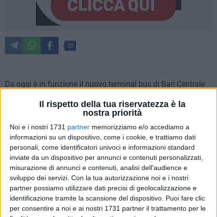
23
Da oggi è in funzione il nuovo terminal bus di Bari Centrale
destinato alle corse extraurbane. In grado di gestire oltre
Il rispetto della tua riservatezza è la
147mila transiti all'anno, il terminal rappresenta un
nostra priorità
importante passo verso la modernizzazione e l'efficienza dei
Noi e i nostri 1731
partner
memorizziamo e/o accediamo a
servizi pubblici di mobilità in città, migliorando l'accessibilità
informazioni su un dispositivo, come i cookie, e trattiamo dati
e la qualità del viaggio e garantendo maggiore sicurezza per
personali, come identificatori univoci e informazioni standard
i cittadini e i visitatori.
inviate da un dispositivo per annunci e contenuti personalizzati,
misurazione di annunci e contenuti, analisi dell'audience e
Presenti alla cerimonia di inaugurazione questa mattina il
sviluppo dei servizi.
Con la tua autorizzazione noi e i nostri
partner possiamo utilizzare dati precisi di geolocalizzazione e
Presidente della Regione Puglia, Michele Emiliano,
identificazione tramite la scansione del dispositivo. Puoi fare clic
l'Assessore Regionale ai Trasporti, Debora Ciliento, il Sindaco
per consentire a noi e ai nostri 1731 partner il trattamento per le
di Bari, Vito Leccese, l'assessore comunale alla Mobilità,