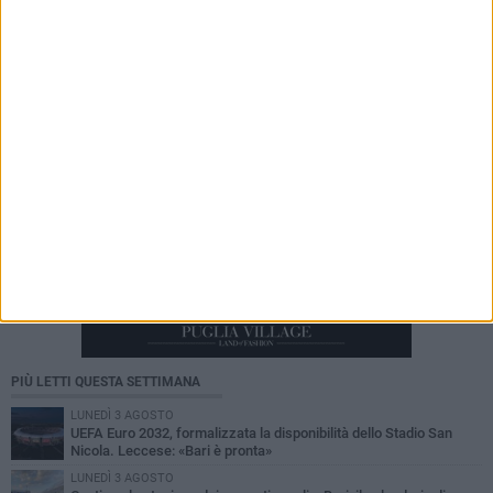
bus: 34enne arrestato da un poliziotto fuori
servizio
PIÙ LETTI QUESTA SETTIMANA
LUNEDÌ 3 AGOSTO
UEFA Euro 2032, formalizzata la disponibilità dello Stadio San
Nicola. Leccese: «Bari è pronta»
LUNEDÌ 3 AGOSTO