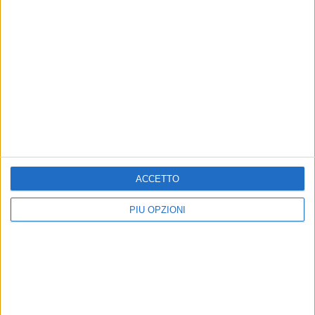
ACCETTO
PIÙ OPZIONI
Altri contenuti a tema