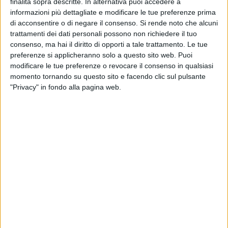
finalità sopra descritte. In alternativa puoi accedere a
Domenico Scaramuzzi, l'Amministratore delegato di FS
informazioni più dettagliate e modificare le tue preferenze prima
Sistemi Urbani, Matteo Colamussi, e l'Amministratore
di acconsentire o di negare il consenso.
Si rende noto che alcuni
delegato di FS Park, Andrea Destro.
trattamenti dei dati personali possono non richiedere il tuo
consenso, ma hai il diritto di opporti a tale trattamento. Le tue
preferenze si applicheranno solo a questo sito web. Puoi
Il parcheggio attivo H24 e gestito da FS Park (società
modificare le tue preferenze o revocare il consenso in qualsiasi
controllata di FS Sistemi Urbani), si sviluppa su una
momento tornando su questo sito e facendo clic sul pulsante
superficie di oltre 9.000 metri quadri, con una capacità di 19
"Privacy" in fondo alla pagina web.
stalli destinati alla sosta dei bus: dieci stalli per il carico e lo
scarico dei passeggeri, uno dedicato esclusivamente allo
scarico passeggeri (Drop off) e otto per la sosta prolungata
dei mezzi.
All'interno della struttura sono presenti una biglietteria, una
sala d'attesa, punti informativi, vending machine e servizi
igienici aperti al pubblico. Presente anche uno spazio
riservato ai conducenti di autobus.
Il nuovo terminal bus è dotato di un sistema automatico di
accesso mediante lettura targa e lettore keycard e di un