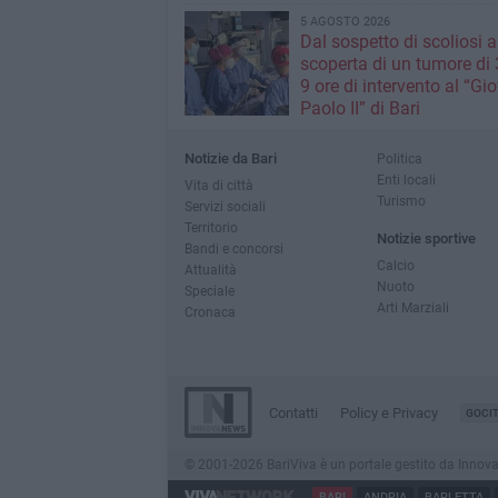
5 AGOSTO 2026
Dal sospetto di scoliosi a
scoperta di un tumore di 3
9 ore di intervento al “Gi
Paolo II” di Bari
Notizie da Bari
Politica
Enti locali
Vita di città
Turismo
Servizi sociali
Territorio
Notizie sportive
Bandi e concorsi
Calcio
Attualità
Nuoto
Speciale
Arti Marziali
Cronaca
Contatti
Policy e Privacy
GOCI
© 2001-2026 BariViva è un portale gestito da InnovaNew
BARI
ANDRIA
BARLETTA