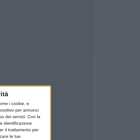
ità
ome i cookie, e
spositivo per annunci
o dei servizi.
Con la
e identificazione
er il trattamento per
icare le tue