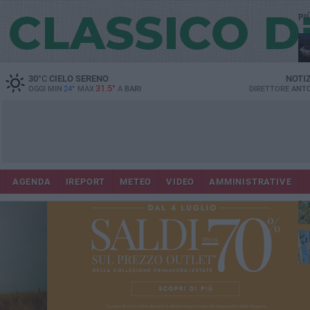
PI
Lec
30
°C
CIELO SERENO
NOTI
31.5°
OGGI MIN
24°
MAX
A
BARI
DIRETTORE
ANTO
AGENDA
IREPORT
METEO
VIDEO
AMMINISTRATIVE
Gi
Bar
ri