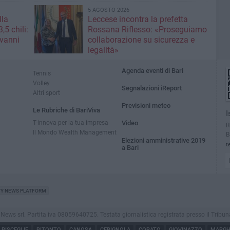
5 AGOSTO 2026
lla
Leccese incontra la prefetta ​
,5 chili:
Rossana Riflesso: «Proseguiamo
ovanni
collaborazione su sicurezza e
legalità»
Agenda eventi di Bari
Tennis
Volley
Segnalazioni iReport
Altri sport
Previsioni meteo
Le Rubriche di BariViva
I
T-innova per la tua impresa
Video
R
Il Mondo Wealth Management
B
Elezioni amministrative 2019
t
a Bari
TY NEWS PLATFORM
s srl. Partita iva 08059640725. Testata giornalistica registrata presso il Tribunale di
BISCEGLIE
BITONTO
CANOSA
CERIGNOLA
CORATO
GIOVINAZZO
MARGHE