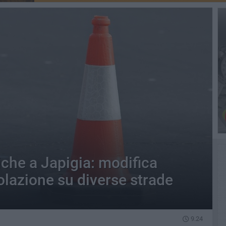
iche a Japigia: modifica
olazione su diverse strade
9.24