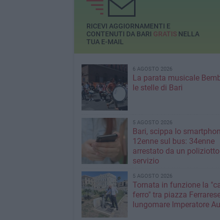
della nuova stazio
Argiro
RICEVI AGGIORNAMENTI E
CONTENUTI DA BARI
GRATIS
NELLA
TUA E-MAIL
6 AGOSTO 2026
La parata musicale Bemb
le stelle di Bari
5 AGOSTO 2026
Bari, scippa lo smartpho
12enne sul bus: 34enne
arrestato da un poliziotto
servizio
5 AGOSTO 2026
Tornata in funzione la "c
ferro" tra piazza Ferrarese
lungomare Imperatore A