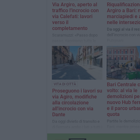
Via Argiro, aperto al
Riqualificazion
traffico l’incrocio con
Argiro a Bari: 
via Calefati: lavori
marciapiedi e 
verso il
nelle intersezi
completamento
Da oggi al via il res
dell’incrocio con vi
Scaramuzzi: «Passo dopo
Putignani
passo, riapriremo tutte le
intersezioni, a partire da via
Dante nella prima settimana
di agosto»
Bari Centrale 
VITA DI CITTÀ
volto: al via le
Proseguono i lavori su
demolizioni per
via Agiro, modifiche
nuovo Hub ferr
alla circolazione
e il parco urba
all'incrocio con via
quota
Dante
Partite le demolizio
Da oggi divieto di transito e
Fani, mentre prose
di fermata ambo i lati a tutti i
riqualificazione di 
veicoli nel tratto compreso
Moro e la progetta
tra via Andrea da Bari e via