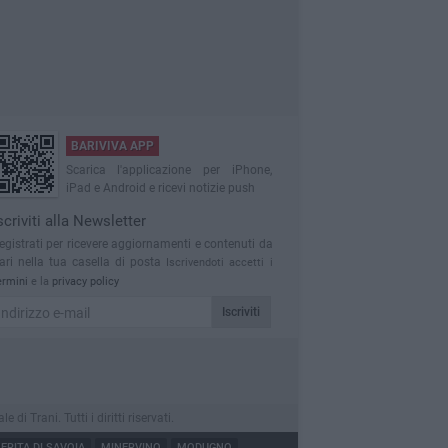
BARIVIVA APP
Scarica l'applicazione per iPhone,
iPad e Android e ricevi notizie push
scriviti alla Newsletter
egistrati per ricevere aggiornamenti e contenuti da
ari nella tua casella di posta
Iscrivendoti accetti i
ermini
e la
privacy policy
Iscriviti
 Trani. Tutti i diritti riservati.
RITA DI SAVOIA
MINERVINO
MODUGNO