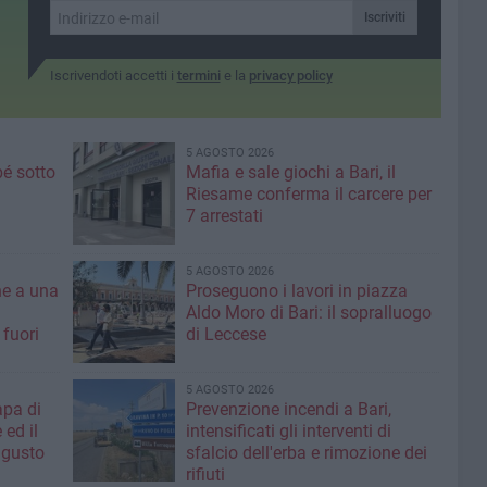
ne ponte
Iscriviti
Iscrivendoti accetti i
termini
e la
privacy policy
5 AGOSTO 2026
é sotto
Mafia e sale giochi a Bari, il
Riesame conferma il carcere per
7 arrestati
5 AGOSTO 2026
ne a una
Proseguono i lavori in piazza
Aldo Moro di Bari: il sopralluogo
 fuori
di Leccese
5 AGOSTO 2026
apa di
Prevenzione incendi a Bari,
 ed il
intensificati gli interventi di
ugusto
sfalcio dell'erba e rimozione dei
rifiuti