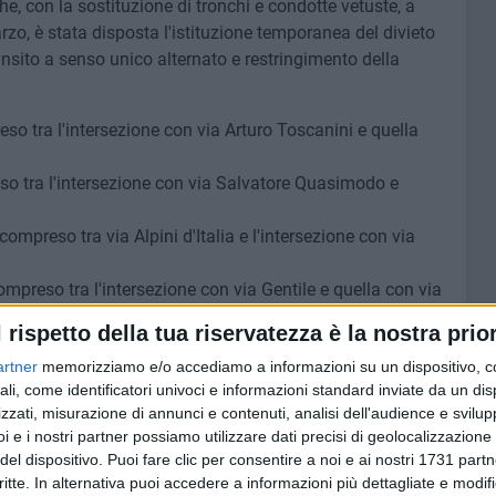
iche, con la sostituzione di tronchi e condotte vetuste, a
rzo, è stata disposta l'istituzione temporanea del divieto
ransito a senso unico alternato e restringimento della
reso tra l'intersezione con via Arturo Toscanini e quella
preso tra l'intersezione con via Salvatore Quasimodo e
ompreso tra via Alpini d'Italia e l'intersezione con via
ompreso tra l'intersezione con via Gentile e quella con via
l rispetto della tua riservatezza è la nostra prior
tto compreso tra strada rurale Cannone e l'intersezione
artner
memorizziamo e/o accediamo a informazioni su un dispositivo, c
ali, come identificatori univoci e informazioni standard inviate da un di
erà dal lunedì al venerdì, dalle ore 7 alle 17 e, salvo
zzati, misurazione di annunci e contenuti, analisi dell'audience e svilupp
i e i nostri partner possiamo utilizzare dati precisi di geolocalizzazione 
del dispositivo. Puoi fare clic per consentire a noi e ai nostri 1731 partn
critte. In alternativa puoi accedere a informazioni più dettagliate e modif