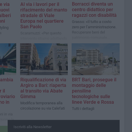
Borracci diventa un
e via
A​l via i lavori per il
centro didattico per
nuovi
rifacimento del manto
ragazzi con disabilità
alberi
stradale di Viale
oni
Europa nel quartiere
Grasso: «Il tutto a costo
San Paolo
zero per l’amministrazione.
tyling
Recuperare beni del
a
Scaramuzzi: «Per questo
patrimonio comunale
intervento stiamo adottando
attraverso progetti
delle modalità esecutive
lungimiranti»
particolarmente
performanti, attraverso
scavi più profondi rispetto al
solito e l'utilizzo di un
materiale più resistente»
cambia
Riqualificazione di via
BRT Bari, prosegue il
Argiro a Bari: riaperta
montaggio delle
 il
al transito via Abate
pensiline
oviario
Gimma
tecnologiche sulle
no in
linee Verde e Rossa
Modifica temporanea alla
circolazione su via Calefati
Tutti i dettagli
ni in via
guono la
piazza
Iscriviti alla Newsletter
zione