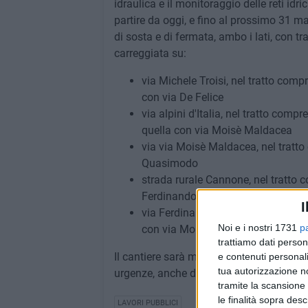
idraulica e il monitoraggio delle reti idr
partire da oggi, e fino al prossimo 31 ma
di sosta e di fermata, ambo i lati, con t
carreggiata su:
via Michele Troisi, nel tratto comp
con via De Felice
via alpini d'Italia, nel tratto com
quella con via Moisè Maldacea
via via Moisè Maldacea, nel tratto c
Quasimodo
strada rurale Cannone, nel tratto c
Ferdinando Palasciano
I
via Ferdinando Palasciano, nel tra
Noi e i nostri 1731
p
con via Moisè Maldacea.
trattiamo dati person
Il cantiere sarà molto dinamico e si svolg
e contenuti personali
tua autorizzazione no
urgenze, anche di sabato e domenica.
tramite la scansione 
le finalità sopra des
LAVORI PUBBLICI