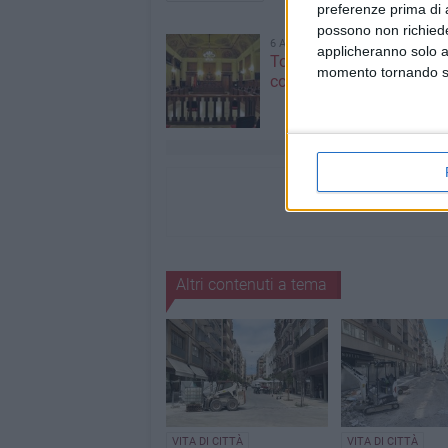
preferenze prima di 
possono non richieder
6 AGOSTO 2026
applicheranno solo a
Torna a riunirsi il Consigl
momento tornando su 
comunale di Bari
Altri contenuti a tema
VITA DI CITTÀ
VITA DI CITTÀ