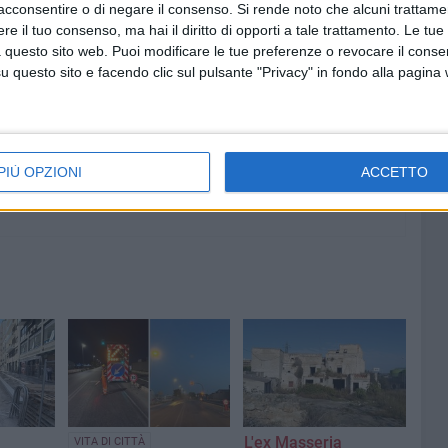
acconsentire o di negare il consenso.
Si rende noto che alcuni trattamen
e il tuo consenso, ma hai il diritto di opporti a tale trattamento. Le tue
6 AGOSTO 2026
 questo sito web. Puoi modificare le tue preferenze o revocare il conse
io
Città Metropolitana di Bari,
questo sito e facendo clic sul pulsante "Privacy" in fondo alla pagina
riaperti i termini per diverse
posizioni lavorative
PIÙ OPZIONI
ACCETTO
L'ex Masseria
VITA DI CITTÀ