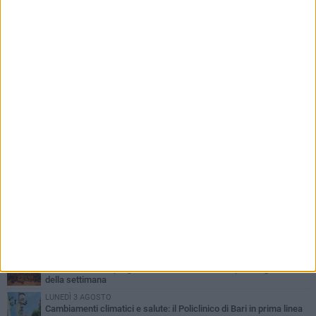
PIÙ LETTI QUESTA SETTIMANA
LUNEDÌ 3 AGOSTO
UEFA Euro 2032, formalizzata la disponibilità dello Stadio San
Nicola. Leccese: «Bari è pronta»
LUNEDÌ 3 AGOSTO
Continua la stagione dei mercati serali a Bari: il calendario di
agosto
LUNEDÌ 3 AGOSTO
"Le Due Bari", un programma diffuso nei Municipi: tutti gli eventi
della settimana
LUNEDÌ 3 AGOSTO
Cambiamenti climatici e salute: il Policlinico di Bari in prima linea