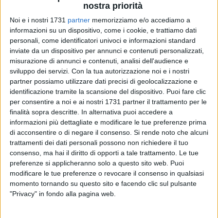
nostra priorità
Noi e i nostri 1731
partner
memorizziamo e/o accediamo a
informazioni su un dispositivo, come i cookie, e trattiamo dati
personali, come identificatori univoci e informazioni standard
inviate da un dispositivo per annunci e contenuti personalizzati,
1
misurazione di annunci e contenuti, analisi dell'audience e
sviluppo dei servizi.
Con la tua autorizzazione noi e i nostri
partner possiamo utilizzare dati precisi di geolocalizzazione e
Tornerà gradualmente alla normalità dalle 16 di oggi, 23
identificazione tramite la scansione del dispositivo. Puoi fare clic
per consentire a noi e ai nostri 1731 partner il trattamento per le
gennaio, – come da programma - la circolazione sulla linea
finalità sopra descritte. In alternativa puoi accedere a
Adriatica, dove Rete Ferroviaria Italiana (Gruppo FS), ha
informazioni più dettagliate e modificare le tue preferenze prima
portato a termine la terza fase dei lavori di potenziamento
di acconsentire o di negare il consenso.
Si rende noto che alcuni
infrastrutturale e tecnologico fra San Vito Lanciano (PE) e
trattamenti dei dati personali possono non richiedere il tuo
San Severo (FG), sulla linea Pescara-Foggia, svolti dal 14 al
consenso, ma hai il diritto di opporti a tale trattamento. Le tue
23 gennaio.
preferenze si applicheranno solo a questo sito web. Puoi
modificare le tue preferenze o revocare il consenso in qualsiasi
momento tornando su questo sito e facendo clic sul pulsante
Sono stati sostituiti circa 9 chilometri di rotaie nella Galleria
"Privacy" in fondo alla pagina web.
Sinello mentre nelle gallerie San Giovanni) e Diavolo sono
state portate avanti le varie fasi dell'intervento di Water Drain