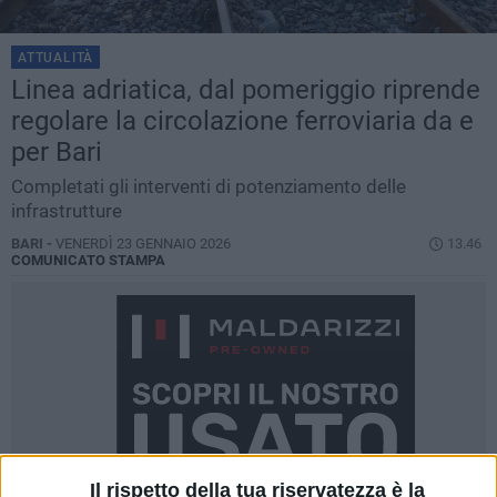
ATTUALITÀ
Linea adriatica, dal pomeriggio riprende
regolare la circolazione ferroviaria da e
per Bari
Completati gli interventi di potenziamento delle
infrastrutture
BARI -
VENERDÌ 23 GENNAIO 2026
13.46
COMUNICATO STAMPA
Il rispetto della tua riservatezza è la